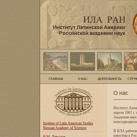
ГЛАВНАЯ
О НАС
ДЕЯТЕЛЬНОСТЬ
СТРУ
О нас
Институт Лати
апреля 1961 г
Академии наук
многодисципли
Institute of Latin American Studies
Russian Academy of Sciences
В ИЛА работаю
известны в Рос
В.М. Давыдов