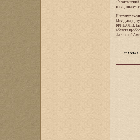
40 соглашений 
исследователь
Институт входи
Международную
(ФИЕАЛК), Евр
области пробл
Латинской Ам
ГЛАВНАЯ