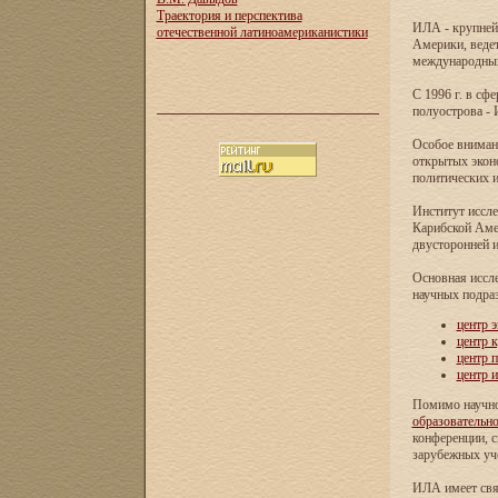
Траектория и перспектива
ИЛА - крупней
отечественной латиноамериканистики
Америки, ведет
международных 
С 1996 г. в с
полуострова - 
Особое внимани
открытых экон
политических и
Институт иссле
Карибской Аме
двусторонней и
Основная иссл
научных подра
центр 
центр 
центр 
центр 
Помимо научно
образовательн
конференции, с
зарубежных уч
ИЛА имеет свя