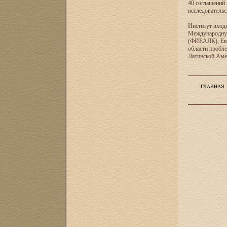
40 соглашений 
исследователь
Институт входи
Международную
(ФИЕАЛК), Евр
области пробл
Латинской Ам
ГЛАВНАЯ