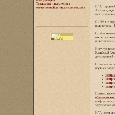
Траектория и перспектива
ИЛА - крупней
отечественной латиноамериканистики
Америки, ведет
международных 
С 1996 г. в с
полуострова - 
Особое внимани
открытых экон
политических и
Институт иссле
Карибской Аме
двусторонней и
Основная иссл
научных подра
центр 
центр 
центр 
центр 
Помимо научно
образовательн
конференции, с
зарубежных уч
ИЛА имеет свя