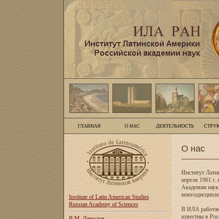
ГЛАВНАЯ
О НАС
ДЕЯТЕЛЬНОСТЬ
СТРУ
О нас
Институт Лати
апреля 1961 г
Академии наук
многодисципли
Institute of Latin American Studies
Russian Academy of Sciences
В ИЛА работаю
известны в Рос
В.М. Давыдов