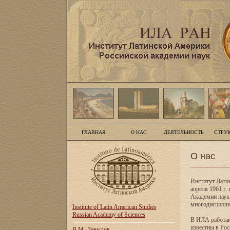
ГЛАВНАЯ
О НАС
ДЕЯТЕЛЬНОСТЬ
СТРУ
О нас
Институт Лати
апреля 1961 г
Академии наук
многодисципли
Institute of Latin American Studies
Russian Academy of Sciences
В ИЛА работаю
известны в Рос
В.М. Давыдов