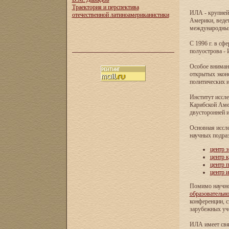
Траектория и перспектива
ИЛА - крупней
отечественной латиноамериканистики
Америки, ведет
международных 
С 1996 г. в с
полуострова - 
Особое внимани
открытых экон
политических и
Институт иссле
Карибской Аме
двусторонней и
Основная иссл
научных подра
центр 
центр 
центр 
центр 
Помимо научно
образовательн
конференции, с
зарубежных уч
ИЛА имеет свя