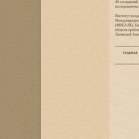
40 соглашений 
исследователь
Институт входи
Международную
(ФИЕАЛК), Евр
области пробл
Латинской Ам
ГЛАВНАЯ