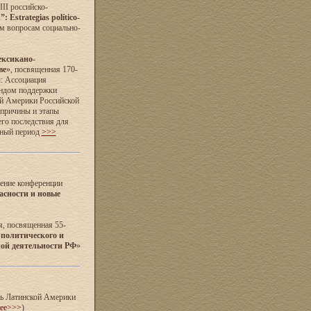
II российско-
 Estrategias político-
м вопросам социально-
ксикано-
ве
», посвященная 170-
: Ассоциация
ондом поддержки
ой Америки Российской
 причины и этапы
его последствия для
нный период
>>>
дение конференции
асности и новые
я, посвященная 55-
 политического и
ной деятельности РФ
»
ль Латинской Америки
нее>>>
)