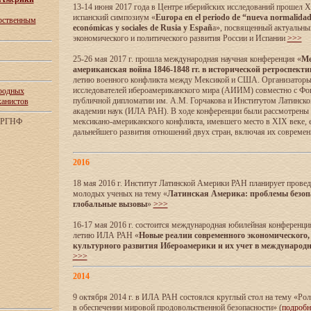
13-14 июня 2017 года в Центре иберийских исследований прошел XI
испанский симпозиум «
Europa en el periodo de “nueva normalidad”:
арственным
económicas y sociales de Rusia y Españ
a», посвященный актуальны
экономического и политического развития России и Испании
>>>
25-26 мая 2017 г. прошла международная научная конференция «
Ме
американская война 1846-1848 гг. в исторической ретроспекти
летию военного конфликта между Мексикой и США. Организаторы
исследователей ибероамериканского мира (АИИМ) совместно с Ф
родных
публичной дипломатии им. А.М. Горчакова и Институтом Латинск
канистов
академии наук (ИЛА РАН). В ходе конференции были рассмотрены
м РГНФ
мексикано-американского конфликта, имевшего место в XIX веке, 
дальнейшего развития отношений двух стран, включая их совреме
2016
18 мая 2016 г. Институт Латинской Америки РАН планирует прове
молодых ученых на тему «
Латинская Америка: проблемы безоп
глобальные вызовы
»
>>>
16-17 мая 2016 г. состоится международная юбилейная конференци
летию ИЛА РАН «
Новые реалии современного экономического,
культурного развития Ибероамерики и их учет в международ
>>>
2014
9 октября 2014 г. в ИЛА РАН состоялся круглый стол на тему «Ро
в обеспечении мировой продовольственной безопасности» (
подроб