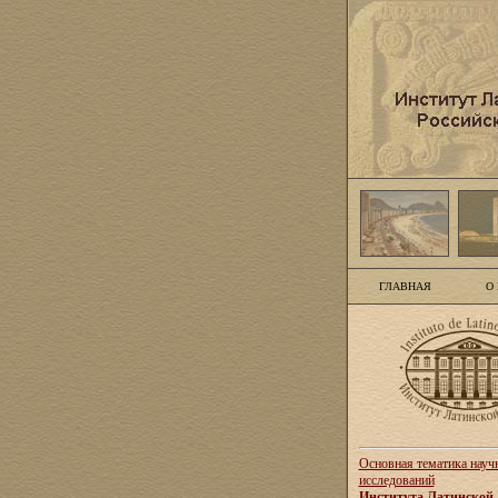
ГЛАВНАЯ
О
Основная тематика науч
исследований
Института Латинской