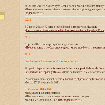
26-27 мая 2014 г. в Институте Сервантеса в Москве прошел межд
«Язык как экономический и политический фактор международных
(
подробнее>>>
)
2013
6-7 июня 2013 г. X испано-российский симпозиум в Мадриде
«
La crisis como fenómeno mundial. Las experiencias de España y Rusia
2012
Апрель 2012. Конференция молодых ученых
«
Ибероамерика в глобализирующемся мире: проблемы и перспект
2011
Год России в Испании и Испании в России
Simposio hispano-ruso «
Superación de la crisis y posibilidades de desar
Perspectivas de España y Rusia
». Alcalá de Henares, 6 y 7 de octubre d
IX Simposio ruso-español "
Rusia y España en el proceso de formación 
Moscú, 27-29 de junio de 2011
К 50-летию ИЛА РАН
Международная конференция
«Ибероамерика и становление полицентричного мира»
Москва, 27-29 июня 2011 г. (
см. подробнее>>>
)