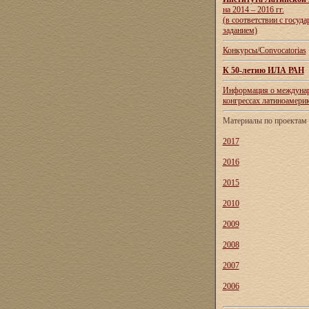
на 2014 – 2016 гг.
(в соответствии с госуд
заданием)
Конкурсы/Convocatorias
К 50-летию ИЛА РАН
Информация о междуна
конгрессах латиноамери
Материалы по проекта
2017
2016
2015
2010
2009
2008
2007
2006