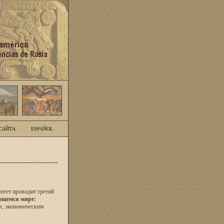
САЙТА
ESPAÑOL
итет проводит третий
ющемся мире:
м, экономическим