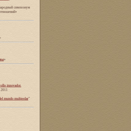
ународный симпозиум
 отношений»
»
ивы
»
rollo innovador.
e 2011
del mundo multipolar
"