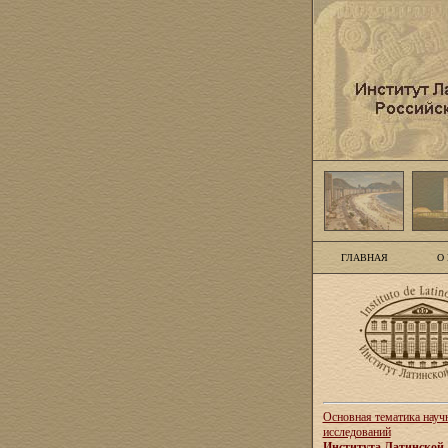
ГЛАВНАЯ
О
Основная тематика науч
исследований
Института Латинской