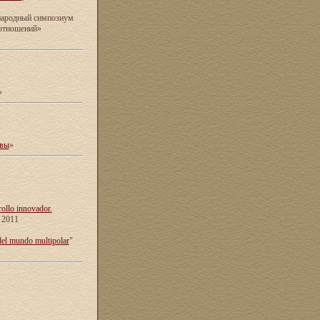
ународный симпозиум
 отношений»
»
ивы
»
rollo innovador.
e 2011
del mundo multipolar
"