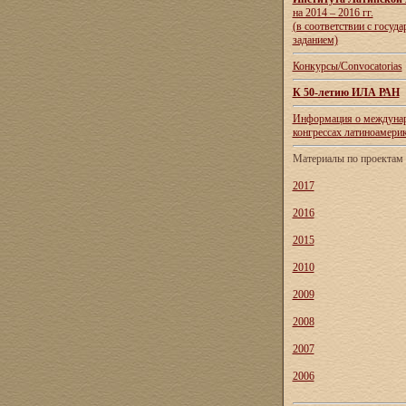
на 2014 – 2016 гг.
(в соответствии с госуд
заданием)
Конкурсы/Convocatorias
К 50-летию ИЛА РАН
Информация о междуна
конгрессах латиноамери
Материалы по проекта
2017
2016
2015
2010
2009
2008
2007
2006