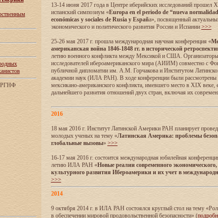
13-14 июня 2017 года в Центре иберийских исследований прошел XI
испанский симпозиум «
Europa en el periodo de “nueva normalidad”:
арственным
económicas y sociales de Rusia y Españ
a», посвященный актуальны
экономического и политического развития России и Испании
>>>
25-26 мая 2017 г. прошла международная научная конференция «
Ме
американская война 1846-1848 гг. в исторической ретроспекти
летию военного конфликта между Мексикой и США. Организаторы
исследователей ибероамериканского мира (АИИМ) совместно с Ф
родных
публичной дипломатии им. А.М. Горчакова и Институтом Латинск
канистов
академии наук (ИЛА РАН). В ходе конференции были рассмотрены
м РГНФ
мексикано-американского конфликта, имевшего место в XIX веке, 
дальнейшего развития отношений двух стран, включая их совреме
2016
18 мая 2016 г. Институт Латинской Америки РАН планирует прове
молодых ученых на тему «
Латинская Америка: проблемы безоп
глобальные вызовы
»
>>>
16-17 мая 2016 г. состоится международная юбилейная конференци
летию ИЛА РАН «
Новые реалии современного экономического,
культурного развития Ибероамерики и их учет в международ
>>>
2014
9 октября 2014 г. в ИЛА РАН состоялся круглый стол на тему «Ро
в обеспечении мировой продовольственной безопасности» (
подроб