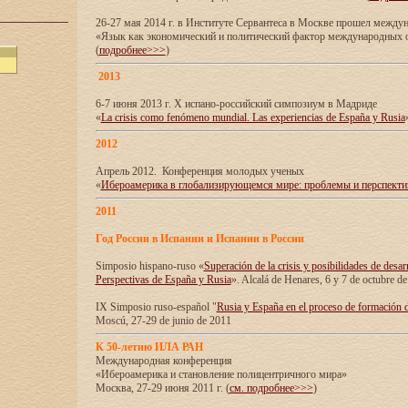
26-27 мая 2014 г. в Институте Сервантеса в Москве прошел межд
«Язык как экономический и политический фактор международных
(
подробнее>>>
)
2013
6-7 июня 2013 г. X испано-российский симпозиум в Мадриде
«
La crisis como fenómeno mundial. Las experiencias de España y Rusia
2012
Апрель 2012. Конференция молодых ученых
«
Ибероамерика в глобализирующемся мире: проблемы и перспект
2011
Год России в Испании и Испании в России
Simposio hispano-ruso «
Superación de la crisis y posibilidades de desar
Perspectivas de España y Rusia
». Alcalá de Henares, 6 y 7 de octubre d
IX Simposio ruso-español "
Rusia y España en el proceso de formación 
Moscú, 27-29 de junio de 2011
К 50-летию ИЛА РАН
Международная конференция
«Ибероамерика и становление полицентричного мира»
Москва, 27-29 июня 2011 г. (
см. подробнее>>>
)