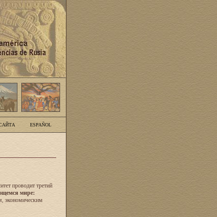
САЙТА
ESPAÑOL
итет проводит третий
ющемся мире:
м, экономическим