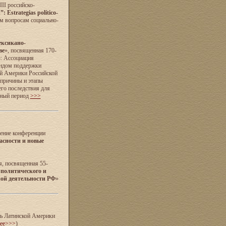
II российско-
 Estrategias político-
м вопросам социально-
ксикано-
ве
», посвященная 170-
: Ассоциация
ондом поддержки
ой Америки Российской
 причины и этапы
его последствия для
нный период
>>>
дение конференции
асности и новые
я, посвященная 55-
 политического и
ной деятельности РФ
»
ль Латинской Америки
нее>>>
)