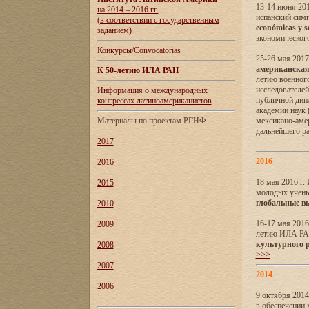
13-14 июня 201
на 2014 – 2016 гг.
испанский сим
(в соответствии с государственным
económicas y s
заданием)
экономического
Конкурсы/Convocatorias
25-26 мая 2017
американская 
К 50-летию ИЛА РАН
летию военног
исследователе
Информация о международных
публичной дип
конгрессах латиноамериканистов
академии наук
Материалы по проектам РГНФ
мексикано-амер
дальнейшего р
2017
2016
2016
18 мая 2016 г
2015
молодых учены
глобальные в
2010
16-17 мая 2016
2009
летию ИЛА РА
культурного 
2008
>>>
2007
2014
2006
9 октября 2014
в обеспечении 