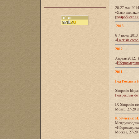
26-27 мая 201
«Язык как эко
(
подробнее>>>
2013
6-7 июня 2013 
«
La crisis como
2012
Апрель 2012. 
«
Ибероамерика
2011
Год России в 
Simposio hispa
Perspectivas de
IX Simposio rus
Moscú, 27-29 de
К 50-летию 
Международна
«Ибероамерика
Москва, 27-29 