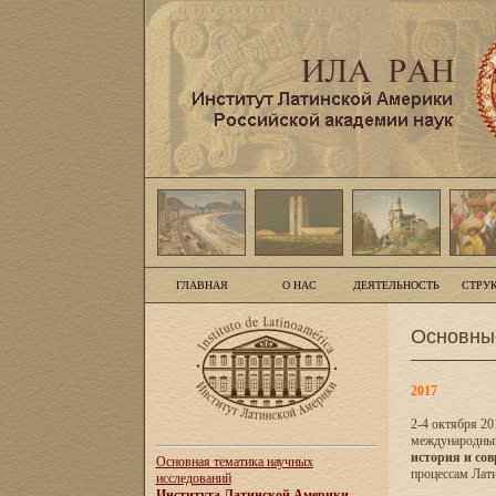
ГЛАВНАЯ
О НАС
ДЕЯТЕЛЬНОСТЬ
СТРУ
Основны
2017
2-4 октября 20
международны
история и сов
Основная тематика научных
процессам Лати
исследований
Института Латинской Америки