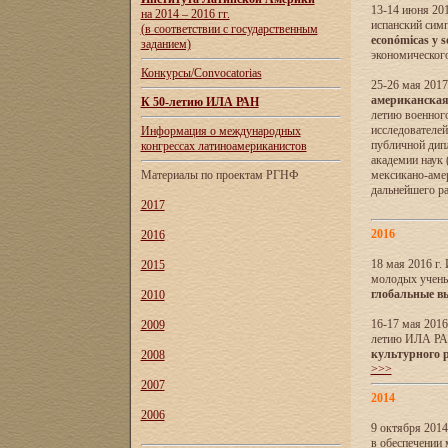
13-14 июня 201
на 2014 – 2016 гг.
испанский сим
(в соответствии с государственным
económicas y s
заданием)
экономического
Конкурсы/Convocatorias
25-26 мая 2017
американская 
К 50-летию ИЛА РАН
летию военног
исследователе
Информация о международных
публичной дип
конгрессах латиноамериканистов
академии наук
Материалы по проектам РГНФ
мексикано-амер
дальнейшего р
2017
2016
2016
18 мая 2016 г
2015
молодых учены
глобальные в
2010
16-17 мая 2016
2009
летию ИЛА РА
культурного 
2008
>>>
2007
2014
2006
9 октября 2014
в обеспечении 