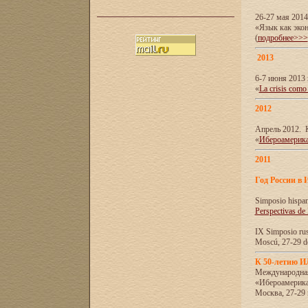
26-27 мая 201
«Язык как эко
(
подробнее>>>
2013
6-7 июня 2013 
«
La crisis como
2012
Апрель 2012. 
«
Ибероамерика
2011
Год России в 
Simposio hispa
Perspectivas de
IX Simposio rus
Moscú, 27-29 de
К 50-летию 
Международна
«Ибероамерика
Москва, 27-29 