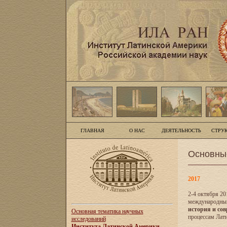
ГЛАВНАЯ
О НАС
ДЕЯТЕЛЬНОСТЬ
СТРУ
Основны
2017
2-4 октября 20
международны
история и сов
Основная тематика научных
процессам Лати
исследований
Института Латинской Америки