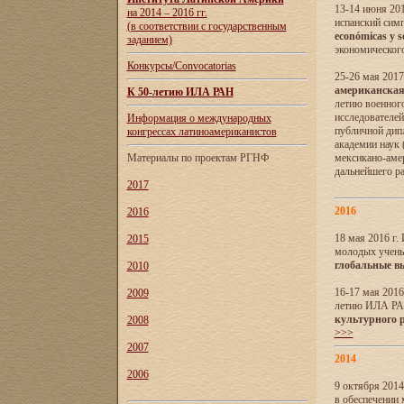
13-14 июня 201
на 2014 – 2016 гг.
испанский сим
(в соответствии с государственным
económicas y s
заданием)
экономического
Конкурсы/Convocatorias
25-26 мая 2017
американская 
К 50-летию ИЛА РАН
летию военног
исследователе
Информация о международных
публичной дип
конгрессах латиноамериканистов
академии наук
Материалы по проектам РГНФ
мексикано-амер
дальнейшего р
2017
2016
2016
18 мая 2016 г
2015
молодых учены
глобальные в
2010
16-17 мая 2016
2009
летию ИЛА РА
культурного 
2008
>>>
2007
2014
2006
9 октября 2014
в обеспечении 