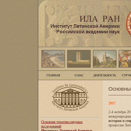
ГЛАВНАЯ
О НАС
ДЕЯТЕЛЬНОСТЬ
СТРУ
Основны
2017
2-4 октября 20
международны
история и сов
Основная тематика научных
процессам Лати
исследований
Института Латинской Америки