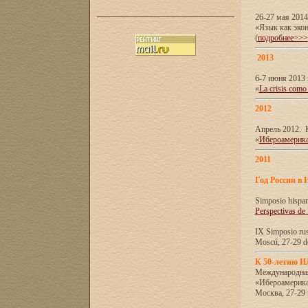
26-27 мая 201
«Язык как эко
(
подробнее>>>
2013
6-7 июня 2013 
«
La crisis como
2012
Апрель 2012. 
«
Ибероамерика
2011
Год России в 
Simposio hispa
Perspectivas de
IX Simposio rus
Moscú, 27-29 de
К 50-летию 
Международна
«Ибероамерика
Москва, 27-29 