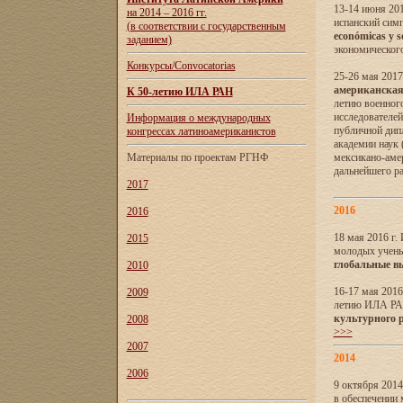
13-14 июня 201
на 2014 – 2016 гг.
испанский сим
(в соответствии с государственным
económicas y s
заданием)
экономического
Конкурсы/Convocatorias
25-26 мая 2017
американская 
К 50-летию ИЛА РАН
летию военног
исследователе
Информация о международных
публичной дип
конгрессах латиноамериканистов
академии наук
Материалы по проектам РГНФ
мексикано-амер
дальнейшего р
2017
2016
2016
18 мая 2016 г
2015
молодых учены
глобальные в
2010
16-17 мая 2016
2009
летию ИЛА РА
культурного 
2008
>>>
2007
2014
2006
9 октября 2014
в обеспечении 