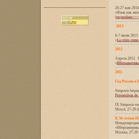
26-27 мая 201
«Язык как эко
(
подробнее>>>
2013
6-7 июня 2013 
«
La crisis como
2012
Апрель 2012. 
«
Ибероамерика
2011
Год России в 
Simposio hispa
Perspectivas de
IX Simposio rus
Moscú, 27-29 de
К 50-летию 
Международна
«Ибероамерика
Москва, 27-29 