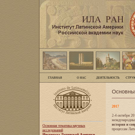
ГЛАВНАЯ
О НАС
ДЕЯТЕЛЬНОСТЬ
СТРУ
Основны
2017
2-4 октября 20
международны
история и сов
Основная тематика научных
процессам Лати
исследований
Института Латинской Америки