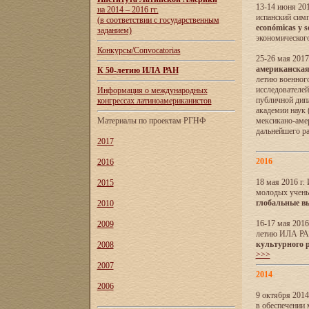
13-14 июня 201
на 2014 – 2016 гг.
испанский сим
(в соответствии с государственным
económicas y s
заданием)
экономического
Конкурсы/Convocatorias
25-26 мая 2017
американская 
К 50-летию ИЛА РАН
летию военног
исследователе
Информация о международных
публичной дип
конгрессах латиноамериканистов
академии наук
Материалы по проектам РГНФ
мексикано-амер
дальнейшего р
2017
2016
2016
18 мая 2016 г
2015
молодых учены
глобальные в
2010
16-17 мая 2016
2009
летию ИЛА РА
культурного 
2008
>>>
2007
2014
2006
9 октября 2014
в обеспечении 