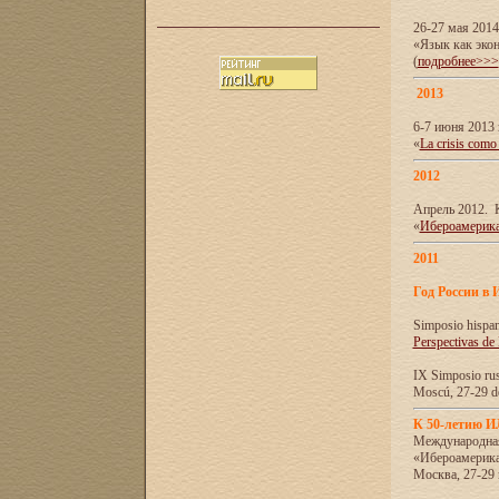
26-27 мая 201
«Язык как эко
(
подробнее>>>
2013
6-7 июня 2013 
«
La crisis como
2012
Апрель 2012. 
«
Ибероамерика
2011
Год России в 
Simposio hispa
Perspectivas de
IX Simposio rus
Moscú, 27-29 de
К 50-летию 
Международна
«Ибероамерика
Москва, 27-29 