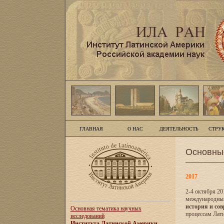
ГЛАВНАЯ
О НАС
ДЕЯТЕЛЬНОСТЬ
СТРУ
Основны
2017
2-4 октября 20
международны
история и сов
Основная тематика научных
процессам Лати
исследований
Института Латинской Америки