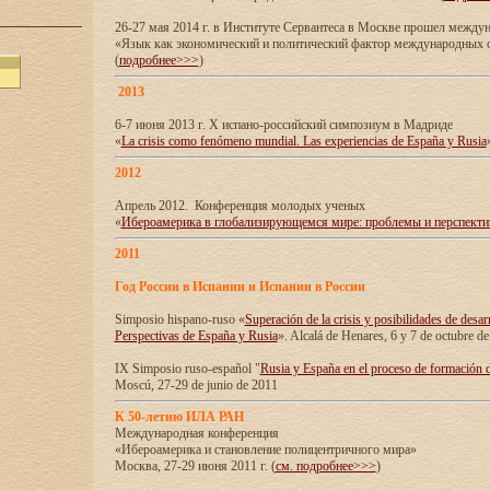
26-27 мая 2014 г. в Институте Сервантеса в Москве прошел межд
«Язык как экономический и политический фактор международных
(
подробнее>>>
)
2013
6-7 июня 2013 г. X испано-российский симпозиум в Мадриде
«
La crisis como fenómeno mundial. Las experiencias de España y Rusia
2012
Апрель 2012. Конференция молодых ученых
«
Ибероамерика в глобализирующемся мире: проблемы и перспект
2011
Год России в Испании и Испании в России
Simposio hispano-ruso «
Superación de la crisis y posibilidades de desar
Perspectivas de España y Rusia
». Alcalá de Henares, 6 y 7 de octubre d
IX Simposio ruso-español "
Rusia y España en el proceso de formación 
Moscú, 27-29 de junio de 2011
К 50-летию ИЛА РАН
Международная конференция
«Ибероамерика и становление полицентричного мира»
Москва, 27-29 июня 2011 г. (
см. подробнее>>>
)