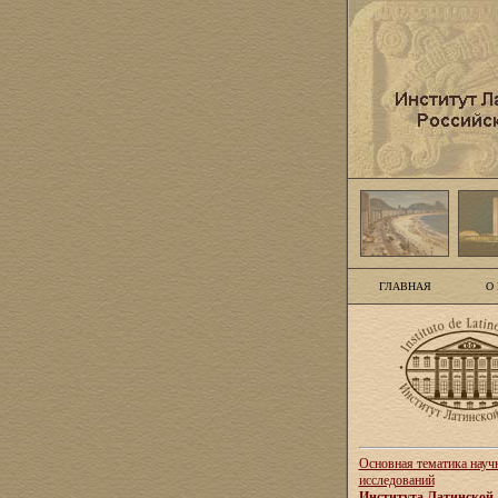
ГЛАВНАЯ
О
Основная тематика науч
исследований
Института Латинской