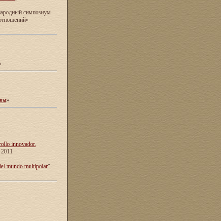
ународный симпозиум
 отношений»
»
ивы
»
rollo innovador.
e 2011
del mundo multipolar
"