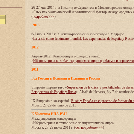
26-27 мая 2014 г. в Институте Сервантеса в Москве прошел межд
«Язык как экономический и политический фактор международных
(
подробнее>>>
)
2013
6-7 июня 2013 г. X испано-российский симпозиум в Мадриде
«
La crisis como fenómeno mundial. Las experiencias de España y Rusia
2012
Апрель 2012. Конференция молодых ученых
«
Ибероамерика в глобализирующемся мире: проблемы и перспект
2011
Год России в Испании и Испании в России
Simposio hispano-ruso «
Superación de la crisis y posibilidades de desar
Perspectivas de España y Rusia
». Alcalá de Henares, 6 y 7 de octubre d
IX Simposio ruso-español "
Rusia y España en el proceso de formación 
Moscú, 27-29 de junio de 2011
К 50-летию ИЛА РАН
Международная конференция
«Ибероамерика и становление полицентричного мира»
Москва, 27-29 июня 2011 г. (
см. подробнее>>>
)