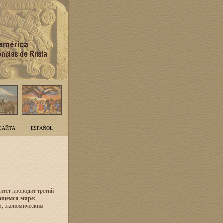
САЙТА
ESPAÑOL
итет проводит третий
ющемся мире:
м, экономическим