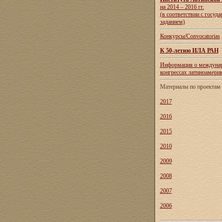
на 2014 – 2016 гг.
(в соответствии с госуд
заданием)
Конкурсы/Convocatorias
К 50-летию ИЛА РАН
Информация о междуна
конгрессах латиноамери
Материалы по проекта
2017
2016
2015
2010
2009
2008
2007
2006