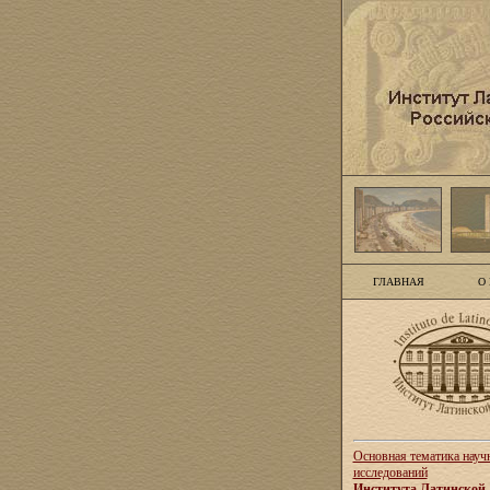
ГЛАВНАЯ
О
Основная тематика науч
исследований
Института Латинской