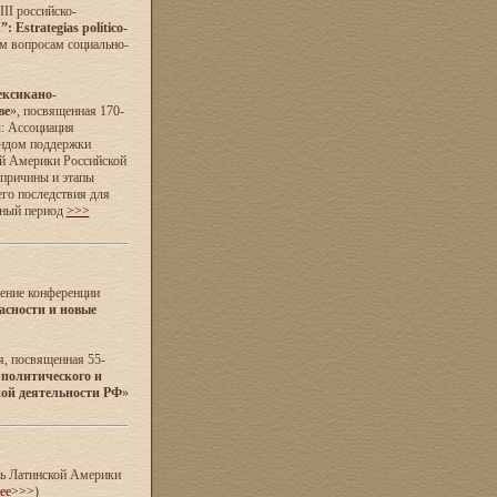
II российско-
 Estrategias político-
м вопросам социально-
ксикано-
ве
», посвященная 170-
: Ассоциация
ондом поддержки
ой Америки Российской
 причины и этапы
его последствия для
нный период
>>>
дение конференции
асности и новые
я, посвященная 55-
 политического и
ной деятельности РФ
»
ль Латинской Америки
нее>>>
)