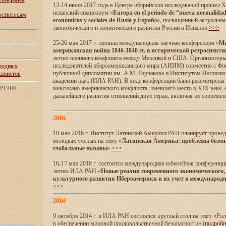
13-14 июня 2017 года в Центре иберийских исследований прошел XI
испанский симпозиум «
Europa en el periodo de “nueva normalidad”:
арственным
económicas y sociales de Rusia y Españ
a», посвященный актуальны
экономического и политического развития России и Испании
>>>
25-26 мая 2017 г. прошла международная научная конференция «
Ме
американская война 1846-1848 гг. в исторической ретроспекти
летию военного конфликта между Мексикой и США. Организаторы
исследователей ибероамериканского мира (АИИМ) совместно с Ф
родных
публичной дипломатии им. А.М. Горчакова и Институтом Латинск
канистов
академии наук (ИЛА РАН). В ходе конференции были рассмотрены
м РГНФ
мексикано-американского конфликта, имевшего место в XIX веке, 
дальнейшего развития отношений двух стран, включая их совреме
2016
18 мая 2016 г. Институт Латинской Америки РАН планирует прове
молодых ученых на тему «
Латинская Америка: проблемы безоп
глобальные вызовы
»
>>>
16-17 мая 2016 г. состоится международная юбилейная конференци
летию ИЛА РАН «
Новые реалии современного экономического,
культурного развития Ибероамерики и их учет в международ
>>>
2014
9 октября 2014 г. в ИЛА РАН состоялся круглый стол на тему «Ро
в обеспечении мировой продовольственной безопасности» (
подроб