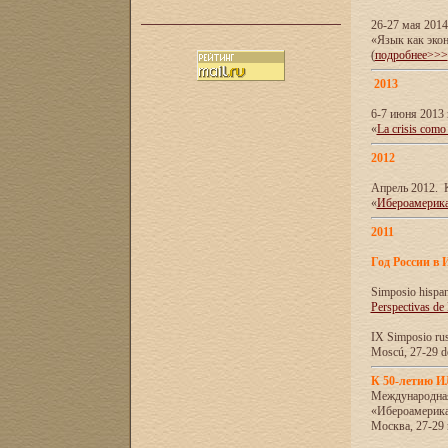
26-27 мая 201
«Язык как эко
(
подробнее>>>
2013
6-7 июня 2013 
«
La crisis como
2012
Апрель 2012. 
«
Ибероамерика
2011
Год России в 
Simposio hispa
Perspectivas de
IX Simposio rus
Moscú, 27-29 de
К 50-летию 
Международна
«Ибероамерика
Москва, 27-29 