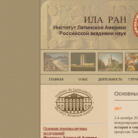
ГЛАВНАЯ
О НАС
ДЕЯТЕЛЬНОСТЬ
СТРУ
Основны
2017
2-4 октября 20
международны
история и сов
Основная тематика научных
процессам Лати
исследований
Института Латинской Америки