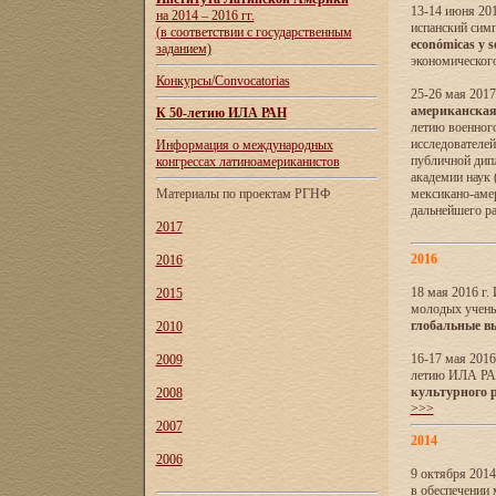
13-14 июня 201
на 2014 – 2016 гг.
испанский сим
(в соответствии с государственным
económicas y s
заданием)
экономического
Конкурсы/Convocatorias
25-26 мая 2017
американская 
К 50-летию ИЛА РАН
летию военног
исследователе
Информация о международных
публичной дип
конгрессах латиноамериканистов
академии наук
Материалы по проектам РГНФ
мексикано-амер
дальнейшего р
2017
2016
2016
18 мая 2016 г
2015
молодых учены
глобальные в
2010
16-17 мая 2016
2009
летию ИЛА РА
культурного 
2008
>>>
2007
2014
2006
9 октября 2014
в обеспечении 