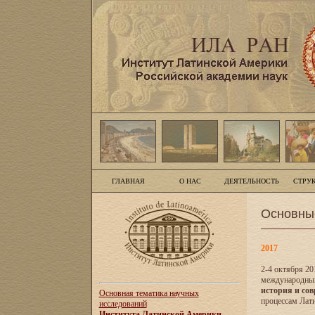
ГЛАВНАЯ
О НАС
ДЕЯТЕЛЬНОСТЬ
СТРУ
Основны
2017
2-4 октября 20
международны
история и сов
Основная тематика научных
процессам Лати
исследований
Института Латинской Америки