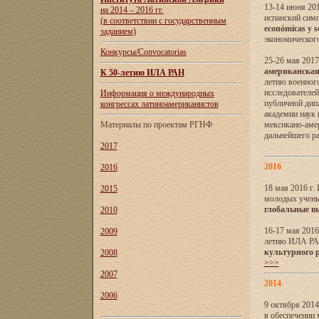
13-14 июня 201
на 2014 – 2016 гг.
испанский сим
(в соответствии с государственным
económicas y s
заданием)
экономического
Конкурсы/Convocatorias
25-26 мая 2017
американская 
К 50-летию ИЛА РАН
летию военног
исследователе
Информация о международных
публичной дип
конгрессах латиноамериканистов
академии наук
Материалы по проектам РГНФ
мексикано-амер
дальнейшего р
2017
2016
2016
18 мая 2016 г
2015
молодых учены
глобальные в
2010
16-17 мая 2016
2009
летию ИЛА РА
культурного 
2008
>>>
2007
2014
2006
9 октября 2014
в обеспечении 