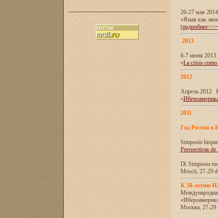
26-27 мая 201
«Язык как эко
(
подробнее>>>
2013
6-7 июня 2013 
«
La crisis como
2012
Апрель 2012. 
«
Ибероамерика
2011
Год России в 
Simposio hispa
Perspectivas de
IX Simposio rus
Moscú, 27-29 de
К 50-летию 
Международна
«Ибероамерика
Москва, 27-29 