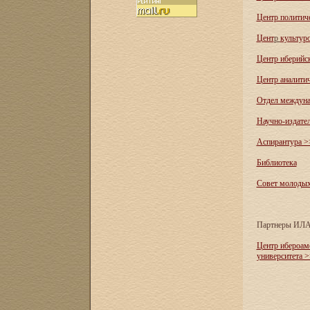
Центр политич
Цент
р
культур
Центр иберийс
Центр аналити
Отдел междуна
Научно-издате
Аспирантура >
Библиотека
Совет молоды
Партнеры ИЛ
Центр ибероам
университета 