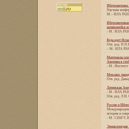
Ибероамерика 
Научная конфер
М.:- ИЛА РАН,
Ибероамерикан
меняющейся ми
- М.: ИЛА РАН,
Куда идет Испа
Отв. ред. П.П
– М.: ИЛА РАН,
Материалы пле
Америка в глоб
- М.: Институт
Мексика: пара
Отв. ред. Давы
Латинская Аме
- М.: ИЛА РАН,
Отв. ред. Л.Н.
Россия и Ибер
Международная
история и совр
- М.: СПбГУ, И
Энциклопедия 