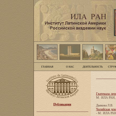
ГЛАВНАЯ
О НАС
ДЕЯТЕЛЬНОСТЬ
СТРУ
Гватемала: пе
М.: ИЛА РАН, с
Публикации
Дьякова Л.В.
Чилийская демо
- М.: ИЛА РАН, 