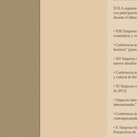
El ILA organiza 
con participació
durante el último
• XIII Simposio 
económicas y so
• Conferencia i
histórica” (jun
• XII Simposio 
nuevos desafíos
• Conferencia in
y cultural de Ib
• XI Simposio r
de 2015)
• Simposio inter
internacionales”
• Conferencia in
contemporaneida
• X Simposio his
Perspectivas de