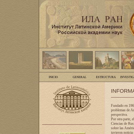
INICIO
GENERAL
ESTRUCTURA
INVESTI
INFORM
Fundado en 1961
problemas de Am
perspectiva.
Por otra parte, 
Ciencias de Rusi
sobre las Améric
tuvieron noticia