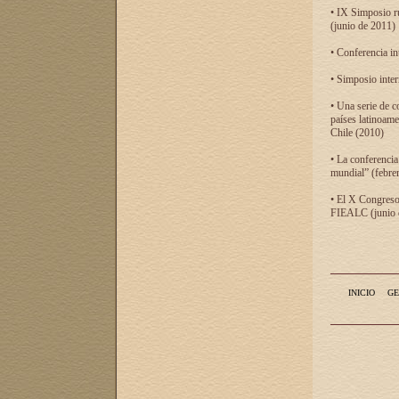
• IX Simposio r
(junio de 2011)
• Conferencia in
• Simposio inter
• Una serie de c
países latinoam
Chile (2010)
• La conferencia
mundial” (febre
• El X Congreso 
FIEALC (junio d
INICIO
GE