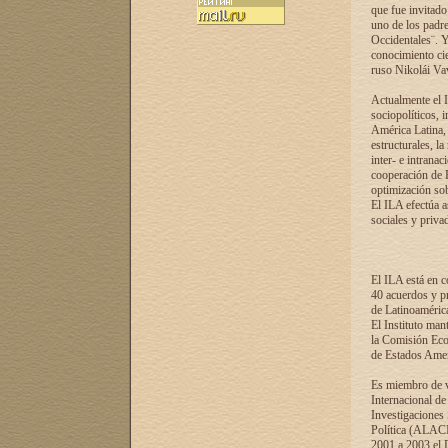
que fue invitado
uno de los padre
Occidentales¨. Y
conocimiento cie
ruso Nikolái Vaví
Actualmente el I
sociopolíticos, 
América Latina, 
estructurales, la
inter- e intrana
cooperación de R
optimización sobr
El ILA efectúa a
sociales y privad
El ILA está en c
40 acuerdos y pr
de Latinoaméric
El Instituto man
la Comisión Eco
de Estados Amer
Es miembro de va
Internacional d
Investigaciones
Política (ALACI
2001 a 2003 el 