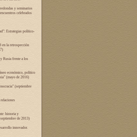
 redondas y seminarios
s encuentros celebrados
”: Estrategias político-
 en la retrospección
7)
 Rusia frente a los
áneo económico, político
Rusia” (mayo de 2016)
mocracia” (septiembre
 relaciones
e: historia y
 septiembre de 2013)
sarrollo innovador.