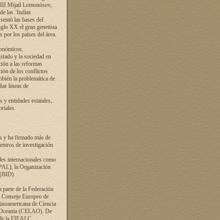
VIII Mijaíl Lomonósov,
de las ¨Indias
sentó las bases del
iglo XX el gran genetista
s por los países del área.
conómicos,
Estado y la sociedad en
ción a las reformas
ción de los conflictos
ambién la problemática de
ñar líneas de
 y entidades estatales,
riales.
es y ha firmado más de
entros de investigación
ades internacionales como
PAL), la Organización
 (BID).
a parte de la Federación
el Consejo Europeo de
tinoamericana de Ciencia
y Oceanía (CELAO). De
 de la FIEALC.