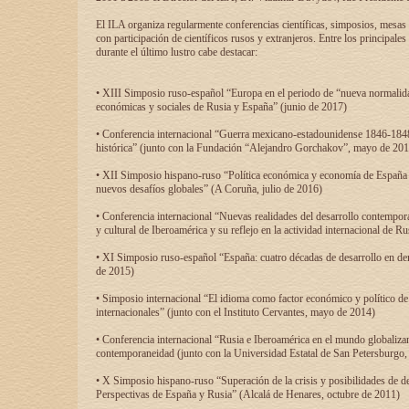
El ILA organiza regularmente conferencias científicas, simposios, mesas
con participación de científicos rusos y extranjeros. Entre los principale
durante el último lustro cabe destacar:
• XIII Simposio ruso-español “Europa en el periodo de “nueva normalidad
económicas y sociales de Rusia y España” (junio de 2017)
• Conferencia internacional “Guerra mexicano-estadounidense 1846-1848
histórica” (junto con la Fundación “Alejandro Gorchakov”, mayo de 201
• XII Simposio hispano-ruso “Política económica y economía de España y
nuevos desafíos globales” (A Coruña, julio de 2016)
• Conferencia internacional “Nuevas realidades del desarrollo contempor
y cultural de Iberoamérica y su reflejo en la actividad internacional de 
• XI Simposio ruso-español “España: cuatro décadas de desarrollo en de
de 2015)
• Simposio internacional “El idioma como factor económico y político de
internacionales” (junto con el Instituto Cervantes, mayo de 2014)
• Conferencia internacional “Rusia e Iberoamérica en el mundo globalizant
contemporaneidad (junto con la Universidad Estatal de San Petersburgo,
• X Simposio hispano-ruso “Superación de la crisis y posibilidades de de
Perspectivas de España y Rusia” (Alcalá de Henares, octubre de 2011)