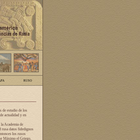
PA
RUSO
 de estudio de los
de actualidad y en
e la Academia de
d rusa datos fidedignos
ntonces los rusos
dor Máximo el Griego,