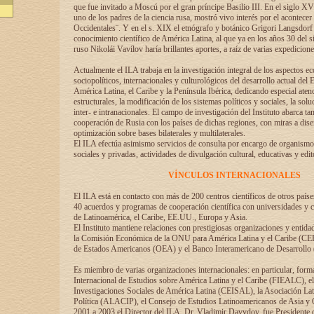
que fue invitado a Moscú por el gran príncipe Basilio III. En el siglo X
uno de los padres de la ciencia rusa, mostró vivo interés por el acontecer 
Occidentales¨. Y en el s. XIX el etnógrafo y botánico Grigori Langsdorf 
conocimiento científico de América Latina, al que ya en los años 30 del s
ruso Nikolái Vavílov haría brillantes aportes, a raíz de varias expedicione
Actualmente el ILA trabaja en la investigación integral de los aspectos e
sociopolíticos, internacionales y culturológicos del desarrollo actual del 
América Latina, el Caribe y la Península Ibérica, dedicando especial aten
estructurales, la modificación de los sistemas políticos y sociales, la solu
inter- e intranacionales. El campo de investigación del Instituto abarca t
cooperación de Rusia con los países de dichas regiones, con miras a dise
optimización sobre bases bilaterales y multilaterales.
El ILA efectúa asimismo servicios de consulta por encargo de organismos
sociales y privadas, actividades de divulgación cultural, educativas y edito
VÍNCULOS INTERNACIONALES
El ILA está en contacto con más de 200 centros científicos de otros país
40 acuerdos y programas de cooperación científica con universidades y c
de Latinoamérica, el Caribe, EE.UU., Europa y Asia.
El Instituto mantiene relaciones con prestigiosas organizaciones y entid
la Comisión Económica de la ONU para América Latina y el Caribe (CE
de Estados Americanos (OEA) y el Banco Interamericano de Desarrollo
Es miembro de varias organizaciones internacionales: en particular, form
Internacional de Estudios sobre América Latina y el Caribe (FIEALC), 
Investigaciones Sociales de América Latina (CEISAL), la Asociación La
Política (ALACIP), el Consejo de Estudios Latinoamericanos de Asia 
2001 a 2003 el Director del ILA, Dr. Vladimir Davydov, fue Presidente