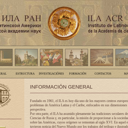
ERAL
ESTRUCTURA
INVESTIGACIÓNES
FORMACIÓN
CONTACTOS
MA
INFORMACIÓN GENERAL
Fundado en 1961, el ILA es hoy día uno de los mayores centros europeos
problemas de América Latina y el Caribe, enfocados en sus dimensiones 
perspectiva.
Por otra parte, el ILA ha asumido plenamente las tradiciones seculares d
Ciencias de Rusia y, en particular, la misión de proporcionar a la socieda
sobre las Américas, cuyos orígenes se remontan al siglo XVI. En aquel e
tuvieron noticia del Nuevo Mundo por los trabajos del teólogo e ilustra