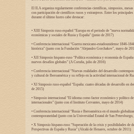
El ILA organiza regularmente conferencias científicas, simposios, mesas
con participación de científicos rusos y extranjeros. Entre los principale
durante el último lustro cabe destacar:
• XIII Simposio ruso-español “Europa en el periodo de “nueva normalidad
económicas y sociales de Rusia y España” (junio de 2017)
• Conferencia internacional “Guerra mexicano-estadounidense 1846-1848
histórica” (junto con la Fundación “Alejandro Gorchakov”, mayo de 201
• XII Simposio hispano-ruso “Política económica y economía de España y
nuevos desafíos globales” (A Coruña, julio de 2016)
• Conferencia internacional “Nuevas realidades del desarrollo contempor
y cultural de Iberoamérica y su reflejo en la actividad internacional de 
• XI Simposio ruso-español “España: cuatro décadas de desarrollo en de
de 2015)
• Simposio internacional “El idioma como factor económico y político de
internacionales” (junto con el Instituto Cervantes, mayo de 2014)
• Conferencia internacional “Rusia e Iberoamérica en el mundo globalizant
contemporaneidad (junto con la Universidad Estatal de San Petersburgo,
• X Simposio hispano-ruso “Superación de la crisis y posibilidades de de
Perspectivas de España y Rusia” (Alcalá de Henares, octubre de 2011)