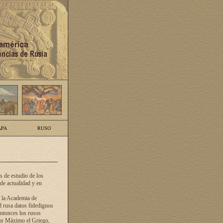
PA
RUSO
 de estudio de los
de actualidad y en
e la Academia de
d rusa datos fidedignos
ntonces los rusos
dor Máximo el Griego,