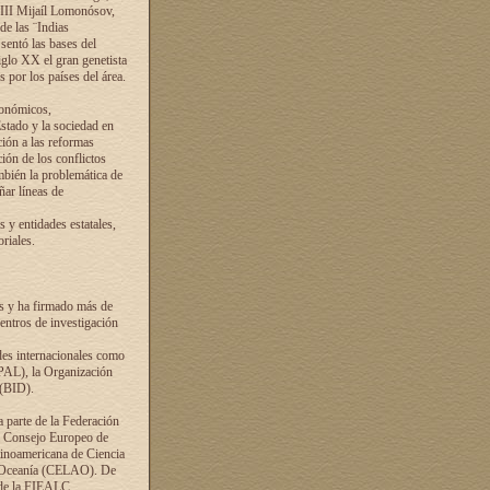
VIII Mijaíl Lomonósov,
de las ¨Indias
sentó las bases del
iglo XX el gran genetista
s por los países del área.
conómicos,
Estado y la sociedad en
ción a las reformas
ción de los conflictos
ambién la problemática de
ñar líneas de
 y entidades estatales,
riales.
es y ha firmado más de
entros de investigación
ades internacionales como
PAL), la Organización
 (BID).
a parte de la Federación
el Consejo Europeo de
tinoamericana de Ciencia
y Oceanía (CELAO). De
 de la FIEALC.