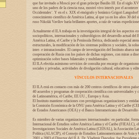
que fue invitado a Moscú por el gran príncipe Basilio III. En el siglo X
uno de los padres de la ciencia rusa, mostró vivo interés por el acontecer 
Occidentales¨. Y en el s. XIX el etnógrafo y botánico Grigori Langsdorf 
conocimiento científico de América Latina, al que ya en los años 30 del s
ruso Nikolái Vavílov haría brillantes aportes, a raíz de varias expedicione
Actualmente el ILA trabaja en la investigación integral de los aspectos e
sociopolíticos, internacionales y culturológicos del desarrollo actual del 
América Latina, el Caribe y la Península Ibérica, dedicando especial aten
estructurales, la modificación de los sistemas políticos y sociales, la solu
inter- e intranacionales. El campo de investigación del Instituto abarca t
cooperación de Rusia con los países de dichas regiones, con miras a dise
optimización sobre bases bilaterales y multilaterales.
El ILA efectúa asimismo servicios de consulta por encargo de organismos
sociales y privadas, actividades de divulgación cultural, educativas y edito
VÍNCULOS INTERNACIONALES
El ILA está en contacto con más de 200 centros científicos de otros país
40 acuerdos y programas de cooperación científica con universidades y c
de Latinoamérica, el Caribe, EE.UU., Europa y Asia.
El Instituto mantiene relaciones con prestigiosas organizaciones y entid
la Comisión Económica de la ONU para América Latina y el Caribe (CE
de Estados Americanos (OEA) y el Banco Interamericano de Desarrollo
Es miembro de varias organizaciones internacionales: en particular, form
Internacional de Estudios sobre América Latina y el Caribe (FIEALC), 
Investigaciones Sociales de América Latina (CEISAL), la Asociación La
Política (ALACIP), el Consejo de Estudios Latinoamericanos de Asia 
2001 a 2003 el Director del ILA, Dr. Vladimir Davydov, fue Presidente