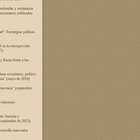
 redondas y seminarios
s encuentros celebrados
”: Estrategias político-
 en la retrospección
7)
 Rusia frente a los
áneo económico, político
Rusia” (mayo de 2016)
mocracia” (septiembre
 relaciones
e: historia y
 septiembre de 2013)
sarrollo innovador.