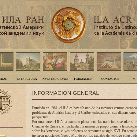
ERAL
ESTRUCTURA
INVESTIGACIÓNES
FORMACIÓN
CONTACTOS
MA
INFORMACIÓN GENERAL
Fundado en 1961, el ILA es hoy día uno de los mayores centros europeos
problemas de América Latina y el Caribe, enfocados en sus dimensiones 
perspectiva.
Por otra parte, el ILA ha asumido plenamente las tradiciones seculares d
Ciencias de Rusia y, en particular, la misión de proporcionar a la socieda
sobre las Américas, cuyos orígenes se remontan al siglo XVI. En aquel e
tuvieron noticia del Nuevo Mundo por los trabajos del teólogo e ilustra