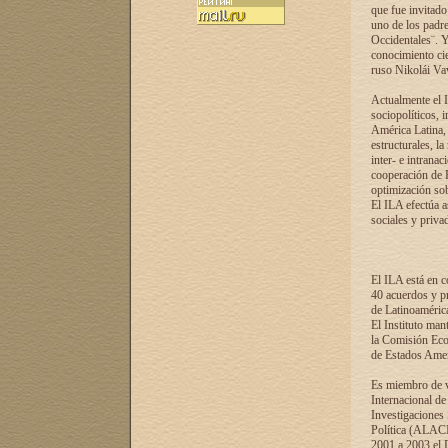
que fue invitado
uno de los padre
Occidentales¨. Y
conocimiento cie
ruso Nikolái Vaví
Actualmente el I
sociopolíticos, 
América Latina, 
estructurales, la
inter- e intrana
cooperación de R
optimización sobr
El ILA efectúa a
sociales y privad
El ILA está en c
40 acuerdos y pr
de Latinoaméric
El Instituto man
la Comisión Eco
de Estados Amer
Es miembro de va
Internacional d
Investigaciones
Política (ALACI
2001 a 2003 el 