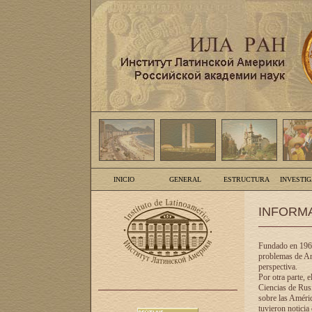
INICIO
GENERAL
ESTRUCTURA
INVESTI
INFORM
Fundado en 1961
problemas de Am
perspectiva.
Por otra parte, 
Ciencias de Rusi
sobre las Améric
tuvieron noticia