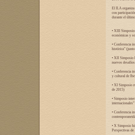
El ILA organiza 
con participació
durante el último
• XIII Simposio 
económicas y so
• Conferencia i
histórica” (jun
• XII Simposio 
nuevos desafíos
• Conferencia in
y cultural de Ib
• XI Simposio r
de 2015)
• Simposio inter
internacionales”
• Conferencia in
contemporaneida
• X Simposio his
Perspectivas de