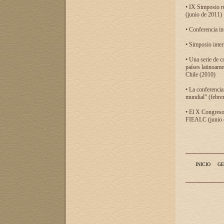
• IX Simposio r
(junio de 2011)
• Conferencia in
• Simposio inter
• Una serie de c
países latinoam
Chile (2010)
• La conferencia
mundial” (febre
• El X Congreso 
FIEALC (junio d
INICIO
GE