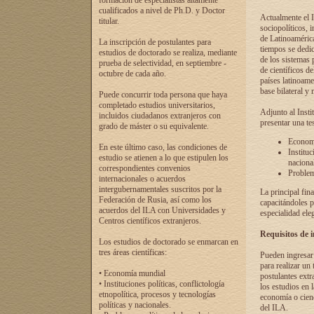
formación de especialistas altamente
cualificados a nivel de Ph.D. y Doctor
Actualmente el I
titular.
sociopolíticos, 
de Latinoamérica
La inscripción de postulantes para
tiempos se dedic
estudios de doctorado se realiza, mediante
de los sistemas p
prueba de selectividad, en septiembre -
de científicos d
octubre de cada año.
países latinoame
base bilateral y m
Puede concurrir toda persona que haya
completado estudios universitarios,
Adjunto al Insti
incluidos ciudadanos extranjeros con
presentar una te
grado de máster o su equivalente.
Economí
En este último caso, las condiciones de
Instituc
estudio se atienen a lo que estipulen los
naciona
correspondientes convenios
Problema
internacionales o acuerdos
intergubernamentales suscritos por la
La principal fin
Federación de Rusia, así como los
capacitándoles p
acuerdos del ILA con Universidades y
especialidad ele
Centros científicos extranjeros.
Requisitos de 
Los estudios de doctorado se enmarcan en
tres áreas científicas:
Pueden ingresar 
para realizar un 
• Economía mundial
postulantes extr
• Instituciones políticas, conflictología
los estudios en l
etnopolítica, procesos y tecnologías
economía o cienc
políticas y nacionales.
del ILA.