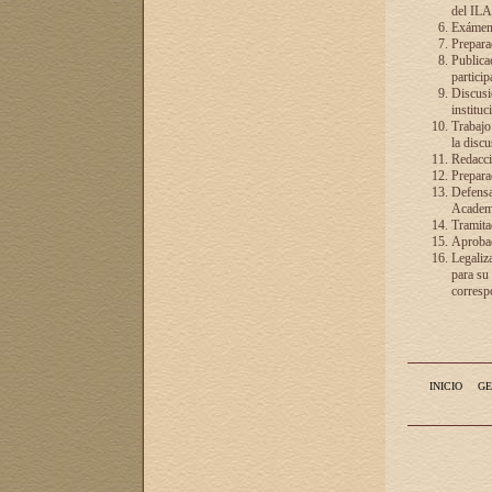
del ILA
Exámenes
Preparac
Publicac
particip
Discusió
instituc
Trabajo
la discu
Redacció
Preparac
Defensa 
Academia
Tramita
Aprobac
Legaliz
para su
correspo
INICIO
GE