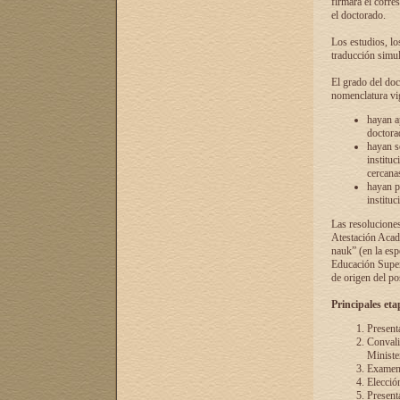
firmará el corre
el doctorado.
Los estudios, lo
traducción simul
El grado del doc
nomenclatura vi
hayan a
doctorad
hayan s
instituc
cercana
hayan p
instituc
Las resolucione
Atestación Acad
nauk” (en la esp
Educación Superi
de origen del po
Principales eta
Present
Convali
Ministe
Examen 
Elecció
Presenta