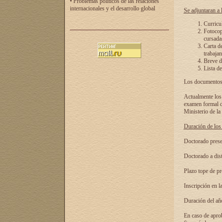
• Problemas políticos de las relaciones
internacionales y el desarrollo global
Se adjuntaran a l
Curricu
Fotocopi
cursadas
Carta d
trabajan
Breve de
Lista de
Los documentos 
Actualmente los 
examen formal de
Ministerio de la
Duración de los 
Doctorado presen
Doctorado a dist
Plazo tope de pr
Inscripción en la
Duración del añ
En caso de aprob