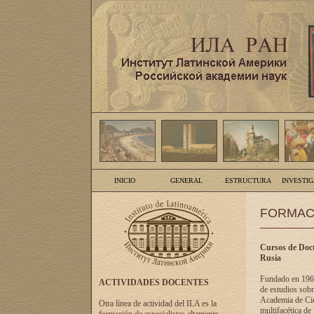
INICIO
GENERAL
ESTRUCTURA
INVESTI
FORMAC
Cursos de Doct
Rusia
Fundado en 1961
ACTIVIDADES DOCENTES
de estudios sobr
Academia de Cien
Otra línea de actividad del ILA es la
multifacética de