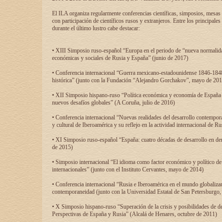
El ILA organiza regularmente conferencias científicas, simposios, mesas
con participación de científicos rusos y extranjeros. Entre los principale
durante el último lustro cabe destacar:
• XIII Simposio ruso-español “Europa en el periodo de “nueva normalidad
económicas y sociales de Rusia y España” (junio de 2017)
• Conferencia internacional “Guerra mexicano-estadounidense 1846-1848
histórica” (junto con la Fundación “Alejandro Gorchakov”, mayo de 201
• XII Simposio hispano-ruso “Política económica y economía de España y
nuevos desafíos globales” (A Coruña, julio de 2016)
• Conferencia internacional “Nuevas realidades del desarrollo contempor
y cultural de Iberoamérica y su reflejo en la actividad internacional de 
• XI Simposio ruso-español “España: cuatro décadas de desarrollo en de
de 2015)
• Simposio internacional “El idioma como factor económico y político de
internacionales” (junto con el Instituto Cervantes, mayo de 2014)
• Conferencia internacional “Rusia e Iberoamérica en el mundo globalizant
contemporaneidad (junto con la Universidad Estatal de San Petersburgo,
• X Simposio hispano-ruso “Superación de la crisis y posibilidades de de
Perspectivas de España y Rusia” (Alcalá de Henares, octubre de 2011)