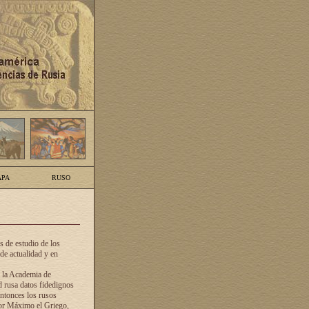
PA
RUSO
 de estudio de los
de actualidad y en
e la Academia de
d rusa datos fidedignos
ntonces los rusos
dor Máximo el Griego,