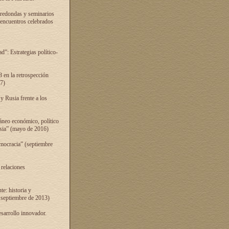
 redondas y seminarios
s encuentros celebrados
”: Estrategias político-
 en la retrospección
7)
 Rusia frente a los
áneo económico, político
Rusia” (mayo de 2016)
mocracia” (septiembre
 relaciones
e: historia y
 septiembre de 2013)
sarrollo innovador.