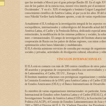
que fue invitado a Moscú por el gran príncipe Basilio III. En el siglo X
uno de los padres de la ciencia rusa, mostró vivo interés por el acontecer 
Occidentales¨. Y en el s. XIX el etnógrafo y botánico Grigori Langsdorf 
conocimiento científico de América Latina, al que ya en los años 30 del s
ruso Nikolái Vavílov haría brillantes aportes, a raíz de varias expedicione
Actualmente el ILA trabaja en la investigación integral de los aspectos e
sociopolíticos, internacionales y culturológicos del desarrollo actual del 
América Latina, el Caribe y la Península Ibérica, dedicando especial aten
estructurales, la modificación de los sistemas políticos y sociales, la solu
inter- e intranacionales. El campo de investigación del Instituto abarca t
cooperación de Rusia con los países de dichas regiones, con miras a dise
optimización sobre bases bilaterales y multilaterales.
El ILA efectúa asimismo servicios de consulta por encargo de organismos
sociales y privadas, actividades de divulgación cultural, educativas y edito
VÍNCULOS INTERNACIONALES
El ILA está en contacto con más de 200 centros científicos de otros país
40 acuerdos y programas de cooperación científica con universidades y c
de Latinoamérica, el Caribe, EE.UU., Europa y Asia.
El Instituto mantiene relaciones con prestigiosas organizaciones y entid
la Comisión Económica de la ONU para América Latina y el Caribe (CE
de Estados Americanos (OEA) y el Banco Interamericano de Desarrollo
Es miembro de varias organizaciones internacionales: en particular, form
Internacional de Estudios sobre América Latina y el Caribe (FIEALC), 
Investigaciones Sociales de América Latina (CEISAL), la Asociación La
Política (ALACIP), el Consejo de Estudios Latinoamericanos de Asia 
2001 a 2003 el Director del ILA, Dr. Vladimir Davydov, fue Presidente