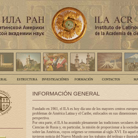
ERAL
ESTRUCTURA
INVESTIGACIÓNES
FORMACIÓN
CONTACTOS
MA
INFORMACIÓN GENERAL
Fundado en 1961, el ILA es hoy día uno de los mayores centros europeos
problemas de América Latina y el Caribe, enfocados en sus dimensiones 
perspectiva.
Por otra parte, el ILA ha asumido plenamente las tradiciones seculares d
Ciencias de Rusia y, en particular, la misión de proporcionar a la socieda
sobre las Américas, cuyos orígenes se remontan al siglo XVI. En aquel e
tuvieron noticia del Nuevo Mundo por los trabajos del teólogo e ilustra