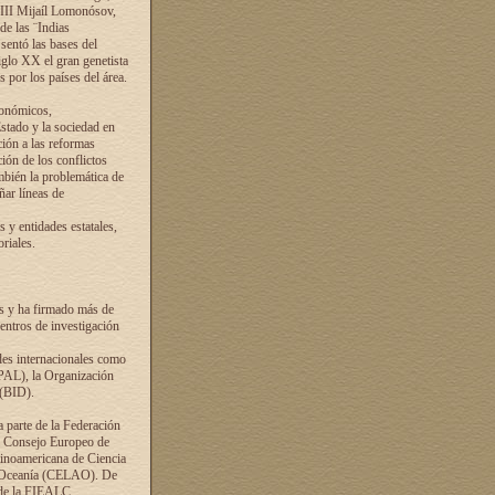
VIII Mijaíl Lomonósov,
de las ¨Indias
sentó las bases del
iglo XX el gran genetista
s por los países del área.
conómicos,
Estado y la sociedad en
ción a las reformas
ción de los conflictos
ambién la problemática de
ñar líneas de
 y entidades estatales,
riales.
es y ha firmado más de
entros de investigación
ades internacionales como
PAL), la Organización
 (BID).
a parte de la Federación
el Consejo Europeo de
tinoamericana de Ciencia
y Oceanía (CELAO). De
 de la FIEALC.