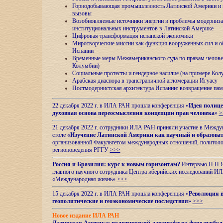
Горнодобывающая промышленность Латинской Америки и н
вызовы
Возобновляемые источники энергии и проблемы модерниз
институциональных инструментов в Латинской Америке
Цифровая трансформация испанской экономики
Миротворческие миссии как функция вооруженных сил и о
Испании
Временные меры Межамериканского суда по правам челове
Колумбии)
Социальные протесты и гендерное насилие (на примере Ко
Арабская диаспора в трансграничной агломерации Игуасу
Постмодернистская архитектура Испании: возвращение пам
22 декабря 2022 г. в ИЛА РАН прошла конференция «
Идея полице
духовная основа переосмысления концепции прав человека
»
>
21 декабря 2022 г. сотрудники ИЛА РАН приняли участие в Межд
столе
«Изучение Латинской Америки как научный и образова
организованной Факультетом международных отношений, политоло
регионоведения
РГГУ
>>>
Россия и Бразилия: курс к новым горизонтам?
Интервью П.П.Як
главного научного сотрудника Центра иберийских исследований 
«Международная жизнь»
>>>
15 декабря 2022 г. в ИЛА РАН прошла конференция «
Революция в
геополитические и геоэкономические последствия
»
>>>
Новое издание ИЛА РАН