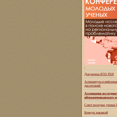
Документы ИЛА РАН
Аспирантура и
информац
диссертаций
Ассоциация исследова
ибероамериканского м
Совет молодых ученых
Конкурс вакансий