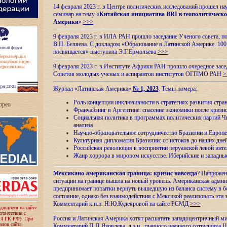
14 февраля 2023 г. в Центре политических исследований прошел на
семинар на тему «
Китайская инициатива BRI в геополитическо
Америки
»
>>>
9 февраля 2023 г. в ИЛА РАН прошло заседание Ученого совета, п
В.П. Беляева. С докладом «Образование в Латинской Америке. 100
посвящается» выступила Э.Г.Ермольева
>>>
9 февраля 2023 г. в Институте Африки РАН прошло очередное засе
Советов молодых ученых и аспирантов институтов ОГПМО РАН
>
Журнал «Латинская Америка»
№ 1, 2023
. Темы номера:
Роль концепции инклюзивности в стратегиях развития стр
ropeo
Франчайзинг в Аргентине: спасение экономики после кризи
Социальная политика в программах политических партий Чи
анализа
Научно-образовательное сотрудничество Бразилии и Европе
Культурная дипломатия Бразилии: от истоков до наших дне
Российская революция в восприятии перуанской левой инт
Жанр хоррора в мировом искусстве. Иберийские и западн
Мексикано-американская граница: кризис навсегда
? Напряжен
ситуации на границе вышла на новый уровень. Американская адми
предпринимает попытки вернуть вышедшую из баланса систему в б
состояние, однако без взаимодействия с Мексикой реализовать эти 
Комментарий к.и.н. Н.Ю.Кудеяровой на сайте РСМД
>>>
одящиеся на сайте
оответствии с
Россия и Латинская Америка хотят расшатать западоцентричный м
 4 ГК РФ). При
лов сайта
Комментарий П.П.Яковлева, д.э.н., главного научного сотрудника 