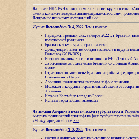
На канале ИЛА РАН можно посмотреть запись круглого стола «Ан
океан в контексте интересов латиноамериканских стран», проведенн
Центром политических исследований
>>>
Журнал
Iberoamérica
№ 4, 2022
. Темы номера:
Парадоксы президентских выборов 2022 г. в Бразилии: выз
политической реальности
Бразильская культура в период пандемии
Дрейфующий гигант: непоследовательность и неудачи внеш
Болсонару (2019-2022)
Внешняя политика России и отношения РФ с Латинской Ам
Двустороннее сотрудничество Бразилии со странами Африк
анализ
Отдаленная возможность? Бразилия и проблема реформиро
Объединенных Наций
Аргентина: политическая панорама на фоне пандемии
Молодежь и коррупция: сравнительный анализ ee восприяти
Аргентине
История Колумбии: взгляд из России
Испания перед новыми вызовами
Латинская Америка в политической турбулентности
. Рецензия
Америка: политический ландшафт на фоне турбулентности
» на сайт
«Международная жизнь»
>>>
Журнал
Iberoamérica
№ 3, 2022
. Темы номера:
Россия и Латинская Америка: устойчивое развитие в свете 