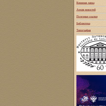
Книжная лавка
Архив новостей
Полезные ссылки
Библиотека
Типография