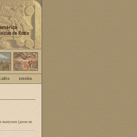
САЙТА
ESPAÑOL
 выпусках (досье на