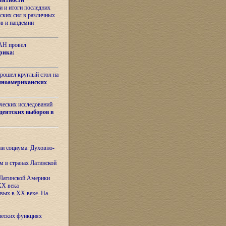
ентности
 и итоги последних
ских сил в различных
ов и пандемии
РАН провел
рика:
рошел круглый стол на
иноамериканских
ических исследований
дентских выборов в
ни социума. Духовно-
м в странах Латинской
 Латинской Америки
XX века
евых в XX веке. На
ческих функциях