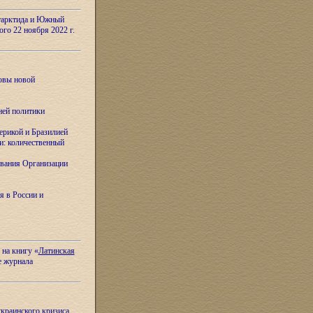
тарктида и Южный
ого 22 ноября 2022 г.
овы новой
ней политики
ерикой и Бразилией
и: количественный
вания Организации
я в России и
 на книгу «
Латинская
е журнала
украинского кризиса