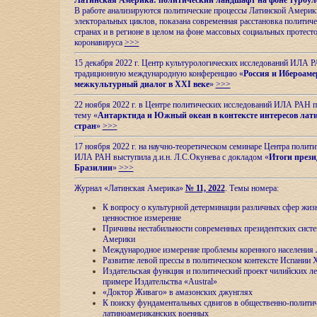
Латинская Америка: политический ландшафт на фоне турбул
В работе анализируются политические процессы Латинской Америки
электоральных циклов, показана современная расстановка политиче
странах и в регионе в целом на фоне массовых социальных протест
коронавируса
>>>
15 декабря 2022 г. Центр культурологических исследований ИЛА 
традиционную международную конференцию «
Россия и Ибероаме
межкультурный диалог в XXI веке
»
>>>
22 ноября 2022 г. в Центре политических исследований ИЛА РАН п
тему «
Антарктида и Южный океан в контексте интересов лат
стран
»
>>>
17 ноября 2022 г. на научно-теоретическом семинаре Центра полит
ИЛА РАН выступила д.и.н. Л.С.Окунева с докладом «
Итоги прези
Бразилии
»
>>>
Журнал «Латинская Америка»
№ 11, 2022
. Темы номера:
К вопросу о культурной детерминации различных сфер жиз
ценностное измерение
Причины нестабильности современных президентских систе
Америки
Международное измерение проблемы коренного населения
Развитие левой прессы в политическом контексте Испании 
Издательская функция и политический проект чилийских л
примере Издательства «Austral»
«Доктор Живаго» в амазонских джунглях
К поиску фундаментальных сдвигов в общественно-полити
латиноамериканских военных