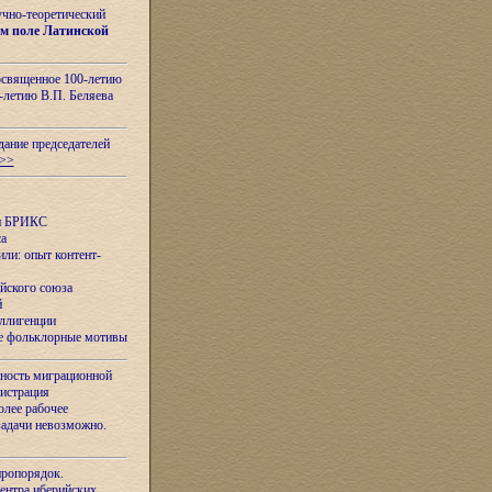
учно-теоретический
м поле Латинской
освященное 100-летию
-летию В.П. Беляева
дание председателей
>>
ан БРИКС
са
ли: опыт контент-
йского союза
й
еллигенции
ые фольклорные мотивы
ность миграционной
нистрация
олее рабочее
задачи невозможно.
иропорядок.
Центра иберийских