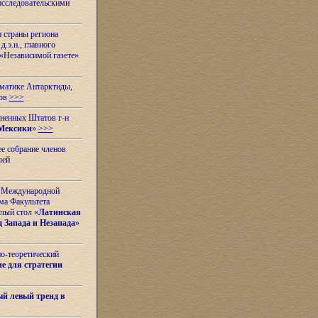
исследовательскими
и страны региона
.э.н., главного
«Независимой газете»
ематике Антарктиды,
вов
>>>
иненных Штатов г-н
Мексики
»
>>>
е собрание членов
лей
 с Международной
ма Факультета
лый стол «
Латинская
 Запада и Незапада
»
но-теоретический
е для стратегии
й левый тренд в