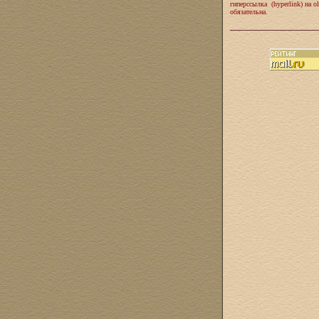
гиперссылка (hyperlink) на ol
обязательна.