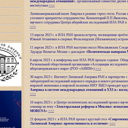
международных отношений
», организованный совместно двумя 
институтами
>>>
Латиноамериканский визит Лаврова в режиме стресс-теста. Россия 
уточняют приоритеты сотрудничества. Комментарий П.П.Яковлева, д
научного сотрудника Центра иберийских исследований ИЛА РАН в 
>>>
13 апреля 2023 г. в ИЛА РАН прошла встреча, посвященная пробл
Южной Атлантики и спорных
Фолклендских (Мальвинских) остро
11 апреля 2023 г. в ИЛА РАН выступил посол Мексиканских Соед
Эдуардо Вильегас Мехиас c докладом «
Политическая панорама 
6 апреля 2023 г. в конференц-зале ИЛА РАН прошло годовое Обще
Региональной общественной организации «Ассоциация исследовате
ибероамериканского мира» (РОО «АИИМ»)
>>>
30 марта 2023 г. Институт Латинской Америки РАН в партнерстве
лабораторией исследований мирового порядка и нового регионализ
мировой экономики и мировой политики НИУ ВШЭ проводит круг
Америка в системе международных отношений в XXI в.: взгляд
>>>
16 марта 2023 г. в Центре политических исследований прошел науч
семинар на тему «
Электоральная реформа в Мексике: испытани
MORENA
»
>>>
21 февраля 2023 г. в ИЛА РАН прошел круглый стол «
Современны
Латинской Америке: преемственность и отличия
»
>>>