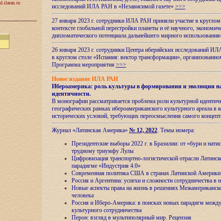
d.ilaran.ru
исследований ИЛА РАН в «Независимой газете»
>>>
27 января 2023 г. сотрудники ИЛА РАН приняли участие в круглом
контексте глобальной перестройки планеты и её научного, экономич
дипломатического потенциала дальнейшего мирного использовани
26 января 2023 г. сотрудники Центра иберийских исследований ИЛ
в круглом столе «Испания: вектор трансформации», организова
Программа мероприятия
>>>
Новое издание ИЛА РАН
Ибероамерика: роль культуры в формировании и эволюции н
идентичности
.
В монографии рассматривается проблема роли культурной идентич
географических рамках ибероамериканского культурного ареала в 
исторических условий, требующих переосмысления самого концепт
Журнал «Латинская Америка»
№ 12, 2022
. Темы номера:
Президентские выборы 2022 г. в Бразилии: от «бури и нати
трудному триумфу Лулы
Цифровизация транспортно-логистической отрасли Латинс
парадигме «Индустрия 4.0»
Современная политика США в странах Латинской Америки 
Россия и Аргентина: успехи и сложности сотрудничества в 
Новые аспекты права на жизнь в решениях Межамериканско
человека
Россия и Иберо-Америка: в поисках новых парадигм межд
культурного сотрудничества
Перон: взгляд в мультиполярный мир. Рецензия