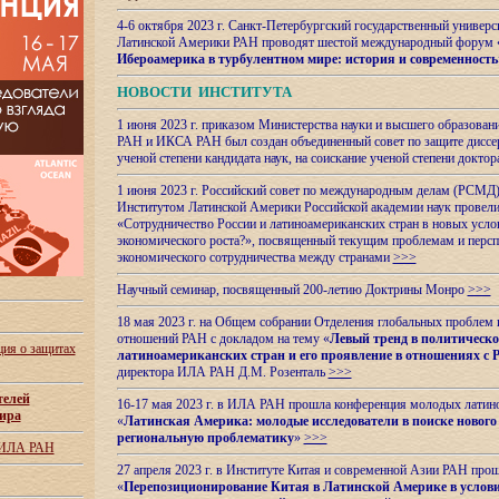
4-6 октября 2023 г. Санкт-Петербургский государственный универс
Латинской Америки РАН проводят шестой международный форум 
Ибероамерика в турбулентном мире: история и современность
НОВОСТИ ИНСТИТУТА
1 июня 2023 г. приказом Министерства науки и высшего образован
РАН и ИКСА РАН был создан объединенный совет по защите диссер
ученой степени кандидата наук, на соискание ученой степени доктор
1 июня 2023 г. Российский совет по международным делам (РСМД)
Институтом Латинской Америки Российской академии наук провели
«Сотрудничество России и латиноамериканских стран в новых услов
экономического роста?», посвященный текущим проблемам и персп
экономического сотрудничества между странами
>>>
Научный семинар, посвященный 200-летию Доктрины Монро
>>>
18 мая 2023 г. на Общем собрании Отделения глобальных проблем
отношений РАН с докладом на тему «
Левый тренд в политическ
ия о защитах
латиноамериканских стран и его проявление в отношениях с 
директора ИЛА РАН Д.М. Розенталь
>>>
телей
16-17 мая 2023 г. в ИЛА РАН прошла конференция молодых латин
ира
«
Латинская Америка: молодые исследователи в поиске нового 
региональную проблематику
»
>>>
 ИЛА РАН
27 апреля 2023 г. в Институте Китая и современной Азии РАН про
«
Перепозиционирование Китая в Латинской
Америке в услови