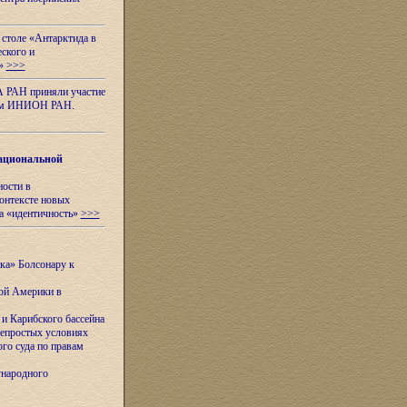
 столе «Антарктида в
еского и
я»
>>>
А РАН приняли участие
нном ИНИОН РАН.
ациональной
ности в
контексте новых
а «идентичность»
>>>
ска» Болсонару к
кой Америки в
и Карибского бассейна
непростых условиях
го суда по правам
ународного