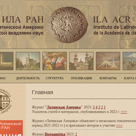
 НАС
ДЕЯТЕЛЬНОСТЬ
СТРУКТУРА
ПУБЛИКАЦИИ
КОНТАКТЫ
КАРТА 
Главная
Журнал
"
Латинская Америка
"
2023:
5
4
3
2
1
Указатель статей и материалов, опубликованных в 2022 г.
>>>
Журнал «Латинская Америка» объявляет о нескольких тематических
период 2021-2022 гг.) и приглашает авторов к участию
>>>
Журнал
Iberoamérica
2023:
1