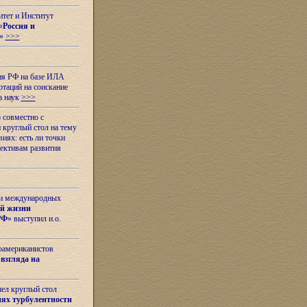
итет и Институт
«
Россия и
»
>>>
ия РФ на базе ИЛА
таций на соискание
а наук
>>>
 совместно с
 круглый стол на тему
иях: есть ли точки
ективам развития
 и международных
ой жизни
РФ
» выступил и.о.
оамериканистов
взгляда на
шел круглый стол
ях турбулентности