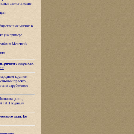
овые экологические
ации
бщественное мнение в
ка (на примере
лумбии и Мексики)
яти
нтричного мира как
>>
ународном круглом
тельный проект
»,
гии и зарубежного
овлева, д.э.н.,
ИЛА РАН журналу
оенного дела. Ее