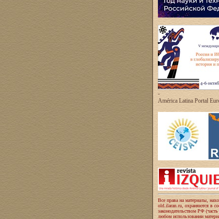
-
América Latina Portal Eu
Все права на материалы, нах
old.ilaran.ru, охраняются в с
законодательством РФ (часть
любом использовании материа