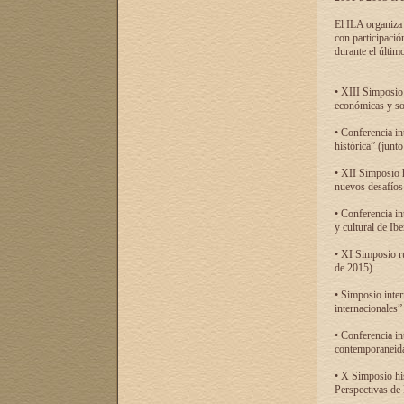
El ILA organiza 
con participació
durante el último
• XIII Simposio 
económicas y so
• Conferencia i
histórica” (jun
• XII Simposio 
nuevos desafíos
• Conferencia in
y cultural de Ib
• XI Simposio r
de 2015)
• Simposio inter
internacionales”
• Conferencia in
contemporaneida
• X Simposio his
Perspectivas de