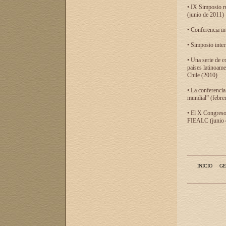
• IX Simposio r
(junio de 2011)
• Conferencia in
• Simposio inter
• Una serie de c
países latinoam
Chile (2010)
• La conferencia
mundial” (febre
• El X Congreso 
FIEALC (junio d
INICIO
GE