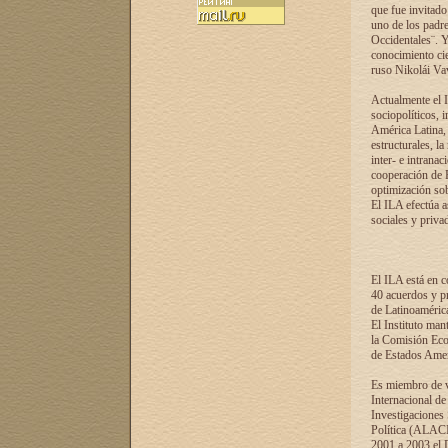
que fue invitado
uno de los padre
Occidentales¨. Y
conocimiento cie
ruso Nikolái Vaví
Actualmente el I
sociopolíticos, 
América Latina, 
estructurales, la
inter- e intrana
cooperación de R
optimización sobr
El ILA efectúa a
sociales y privad
El ILA está en c
40 acuerdos y pr
de Latinoaméric
El Instituto man
la Comisión Eco
de Estados Amer
Es miembro de va
Internacional d
Investigaciones
Política (ALACI
2001 a 2003 el 