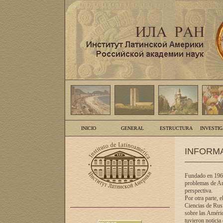
INICIO
GENERAL
ESTRUCTURA
INVESTI
INFORM
Fundado en 1961
problemas de Am
perspectiva.
Por otra parte, 
Ciencias de Rusi
sobre las Améric
tuvieron noticia