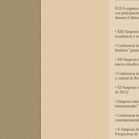
El ILA organiza 
con participació
durante el último
• XIII Simposio 
económicas y so
• Conferencia i
histórica” (jun
• XII Simposio 
nuevos desafíos
• Conferencia in
y cultural de Ib
• XI Simposio r
de 2015)
• Simposio inter
internacionales”
• Conferencia in
contemporaneida
• X Simposio his
Perspectivas de