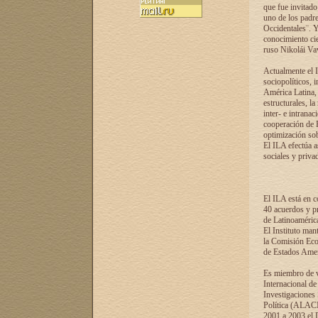
que fue invitado
uno de los padre
Occidentales¨. Y
conocimiento cie
ruso Nikolái Vaví
Actualmente el I
sociopolíticos, 
América Latina, 
estructurales, la
inter- e intrana
cooperación de R
optimización sobr
El ILA efectúa a
sociales y privad
El ILA está en c
40 acuerdos y pr
de Latinoaméric
El Instituto man
la Comisión Eco
de Estados Amer
Es miembro de va
Internacional d
Investigaciones
Política (ALACI
2001 a 2003 el 