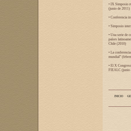
• IX Simposio r
(junio de 2011)
• Conferencia in
• Simposio inter
• Una serie de c
países latinoam
Chile (2010)
• La conferencia
mundial” (febre
• El X Congreso 
FIEALC (junio d
INICIO
GE