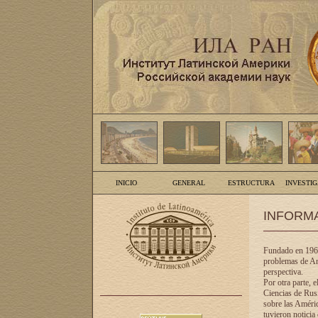
INICIO
GENERAL
ESTRUCTURA
INVESTI
INFORM
Fundado en 1961
problemas de Am
perspectiva.
Por otra parte, 
Ciencias de Rusi
sobre las Améric
tuvieron noticia