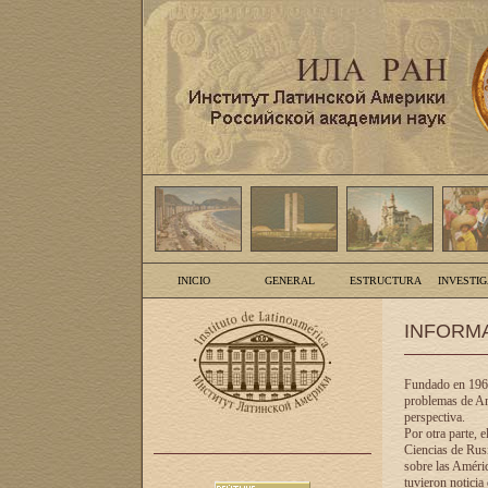
INICIO
GENERAL
ESTRUCTURA
INVESTI
INFORM
Fundado en 1961
problemas de Am
perspectiva.
Por otra parte, 
Ciencias de Rusi
sobre las Améric
tuvieron noticia