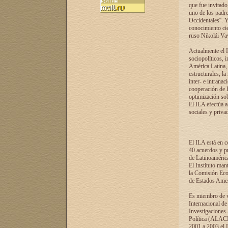
que fue invitado
uno de los padre
Occidentales¨. Y
conocimiento cie
ruso Nikolái Vaví
Actualmente el I
sociopolíticos, 
América Latina, 
estructurales, la
inter- e intrana
cooperación de R
optimización sobr
El ILA efectúa a
sociales y privad
El ILA está en c
40 acuerdos y pr
de Latinoaméric
El Instituto man
la Comisión Eco
de Estados Amer
Es miembro de va
Internacional d
Investigaciones
Política (ALACI
2001 a 2003 el 