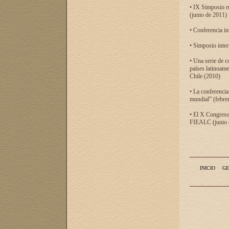
• IX Simposio r
(junio de 2011)
• Conferencia in
• Simposio inter
• Una serie de c
países latinoam
Chile (2010)
• La conferencia
mundial” (febre
• El X Congreso 
FIEALC (junio d
INICIO
GE