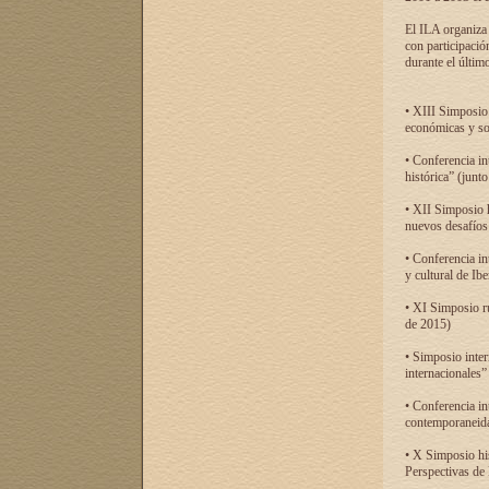
El ILA organiza 
con participació
durante el último
• XIII Simposio 
económicas y so
• Conferencia i
histórica” (jun
• XII Simposio 
nuevos desafíos
• Conferencia in
y cultural de Ib
• XI Simposio r
de 2015)
• Simposio inter
internacionales”
• Conferencia in
contemporaneida
• X Simposio his
Perspectivas de