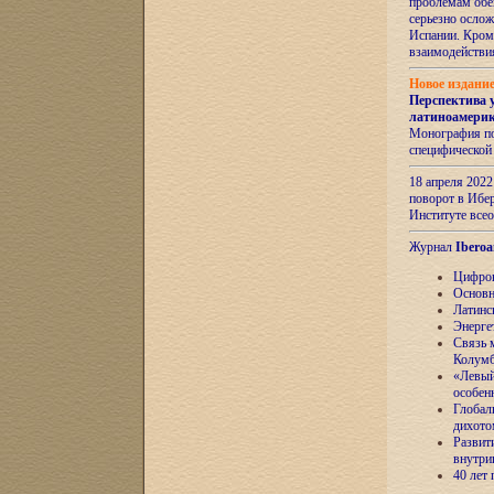
проблемам обе
серьезно ослож
Испании. Кром
взаимодейств
Новое издани
Перспектива 
латиноамери
Монография по
специфической
18 апреля 202
поворот в Ибер
Институте все
Журнал
Iberoa
Цифров
Основн
Латинс
Энерге
Связь 
Колум
«Левый
особен
Глобал
дихото
Развит
внутри
40 лет