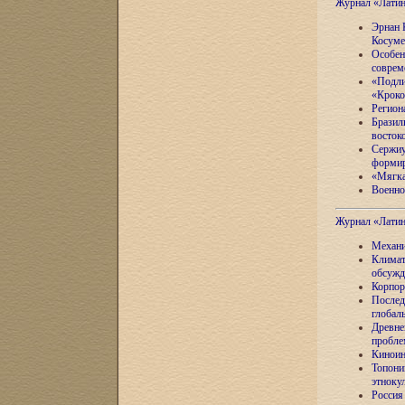
Журнал «Лати
Эрнан 
Косуме
Особен
соврем
«Подли
«Кроко
Регион
Бразил
восток
Сержиу
формир
«Мягка
Военно
Журнал «Лати
Механи
Климат
обсужд
Корпор
Послед
глобал
Древне
пробле
Киноин
Топони
этноку
Россия