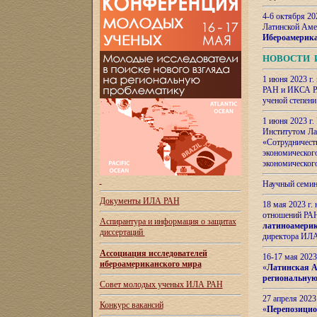
4-6 октября 20
Латинской Аме
Ибероамерика
НОВОСТИ 
1 июня 2023 г.
РАН и ИКСА РА
ученой степени
1 июня 2023 г
Институтом Ла
«Сотрудничеств
экономическог
экономическог
Научный семин
Документы ИЛА РАН
18 мая 2023 г
отношений РАН
Аспирантура и
информация о защитах
латиноамерик
диссертаций
директора ИЛА
Ассоциация исследователей
16-17 мая 202
ибероамериканского мира
«
Латинская Ам
региональную
Совет молодых ученых ИЛА РАН
27 апреля 2023
Конкурс вакансий
«
Перепозицио