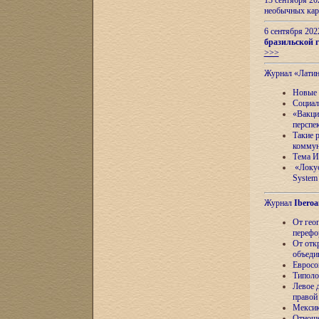
13 сентября 2
необычных кар
6 сентября 20
бразильской г
>>>
Журнал «Лати
Новые 
Социал
«Вакци
перспе
Такие 
коммун
Тема И
«Локус
System 
Журнал
Iberoa
От гео
перефо
От отк
объеди
Евросо
Типоло
Левое д
правой
Мексик
Отноше