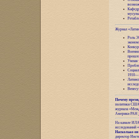
возмож
Кафедр
мусуль
Ретабло
Журнал «Лати
Роль Э
эконом
Конкур
Военно
прошло
Умная 
Пробле
Социал
1910—1
Латинс
исслед
Венесу
Почему прези
политики США 
журнала «Межд
Америки РАН
На канале ИЛА
исследований «
Насколько он
директор Инст