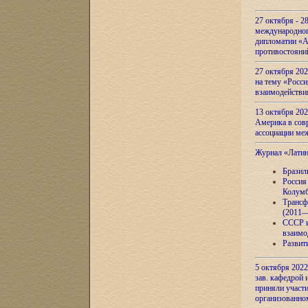
27 октября - 2
международног
дипломатии «А
противостояни
27 октября 20
на тему «Росси
взаимодействи
13 октября 202
Америка в сов
ассоциации ме
Журнал «Лати
Бразил
Россия
Колумб
Трансф
(2011—
СССР и
взаимо
Развит
5 октября 2022
зав. кафедрой
приняли участи
организованно