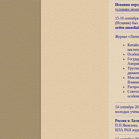
Испания пере
условиях неоп
15-16 сентябр
(Испания) был
orden mundial
Журнал «Лати
Китайс
инстит
Особен
Госуда
Амери
Уругва
движен
Мексик
Влияни
Распро
Советс
особен
14 сентября 20
молодых учён
Россия и Лат
П.П.Яковлева, 
ИЛА РАН журн