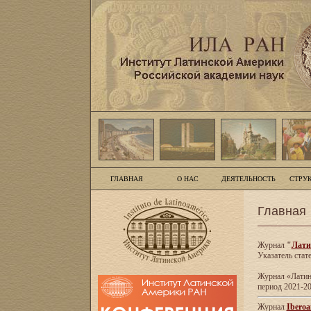
ГЛАВНАЯ
О НАС
ДЕЯТЕЛЬНОСТЬ
СТРУ
Главная
Журнал
"
Лати
Указатель стат
Журнал «Латинс
период 2021-20
Журнал
Iberoa