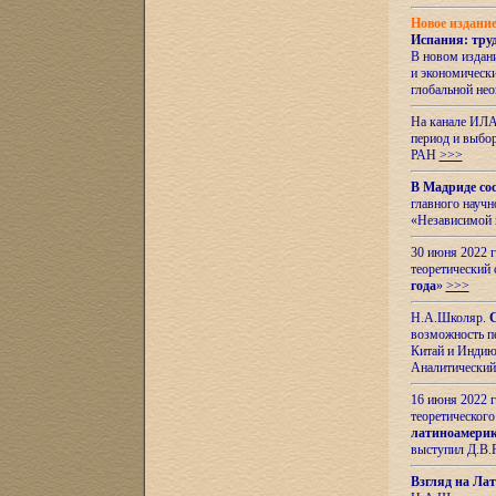
Новое издани
Испания: тру
В новом издан
и экономическ
глобальной не
На канале ИЛА
период и выбо
РАН
>>>
В Мадриде со
главного науч
«Независимой 
30 июня 2022 
теоретический 
года
»
>>>
Н.А.Школяр.
С
возможность пе
Китай и Индию,
Аналитический
16 июня 2022 г
теоретического
латиноамерик
выступил Д.В.
Взгляд на Ла