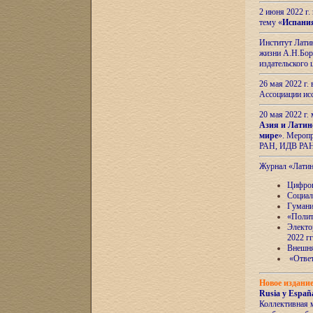
2 июня 2022 г
тему «
Испани
Институт Латин
жизни А.Н.Боро
издательского
26 мая 2022 г
Ассоциации ис
20 мая 2022 г.
Азия и Латин
мире
». Мероп
РАН, ИДВ РА
Журнал «Лати
Цифров
Социал
Гумани
«Полит
Электо
2022 гг
Внешняя
«Ответ
Новое издани
Rusia y España
Коллективная 