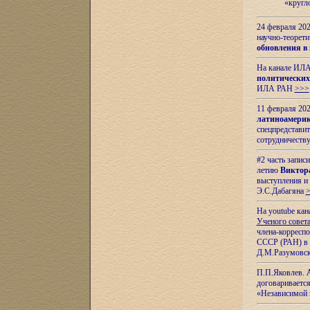
«кругл
24 февраля 202
научно-теорети
обновления в
На канале ИЛА
политических
ИЛА РАН
>>>
11 февраля 202
латиноамерик
спецпредстави
сотрудничест
#2 часть запис
летию
Виктор
выступления и
Э.С.Дабагяна
На youtube ка
Ученого совета
члена-корресп
СССР (РАН) в 1
Д.М.Разумовск
П.П.Яковлев.
договариваетс
«Независимой 