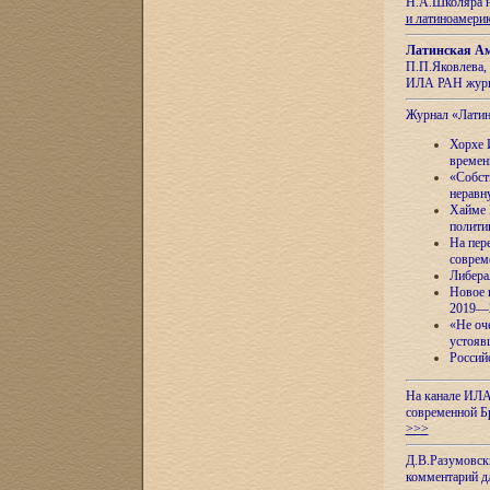
Н.А.Школяра н
и латиноамери
Латинская Ам
П.П.Яковлева, 
ИЛА РАН журн
Журнал «Лати
Хорхе 
времен
«Собст
неравн
Хайме 
полити
На пер
соврем
Либера
Новое 
2019—
«Не оч
устояв
Россий
На канале ИЛА
современной Б
>>>
Д.В.Разумовск
комментарий 