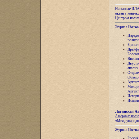
На канале ИЛА
океан в контек
Центром полит
Журнал
Iberoa
Парадо
полити
Бразил
Дрейфу
Болсон
Внешня
Двусто
анализ
Отдале
Объеди
Аргент
Молоде
Аргент
Истори
Испани
Латинская Ам
Америка: поли
«Международн
Журнал
Iberoa
Россия