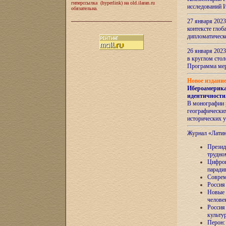
гиперссылка (hyperlink) на old.ilaran.ru
исследований 
обязательна.
27 января 2023
контексте глоб
дипломатическ
26 января 2023
в круглом сто
Программа ме
Новое издани
Ибероамерика
идентичности
В монографии 
географических
исторических 
Журнал «Лати
Президе
трудно
Цифров
паради
Соврем
Россия
Новые 
челове
Россия
культу
Перон: