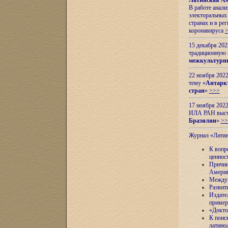
Латинская Ам
В работе анал
электоральных 
странах и в ре
коронавируса
15 декабря 20
традиционную
межкультурны
22 ноября 2022
тему «
Антаркт
стран
»
>>>
17 ноября 2022
ИЛА РАН высту
Бразилии
»
>>
Журнал «Лати
К вопр
ценнос
Причин
Амери
Междун
Развит
Издате
пример
«Докто
К поис
латино