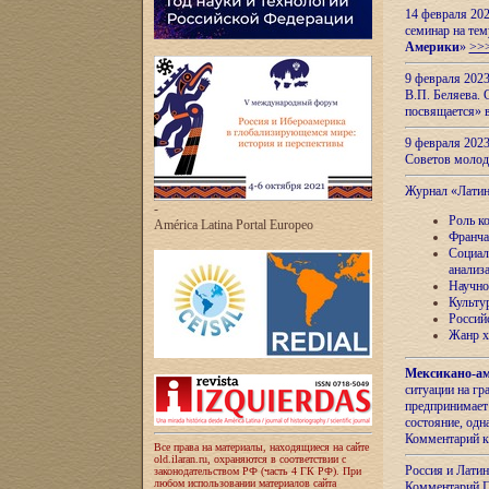
14 февраля 202
семинар на тем
Америки
»
>>
9 февраля 202
В.П. Беляева. 
посвящается» 
9 февраля 2023
Советов моло
Журнал «Лати
-
Роль к
América Latina Portal Europeo
Франча
Социал
анализ
Научно
Культу
Россий
Жанр х
Мексикано-ам
ситуации на г
предпринимает
состояние, одн
Комментарий к
Все права на материалы, находящиеся на сайте
old.ilaran.ru, охраняются в соответствии с
Россия и Лати
законодательством РФ (часть 4 ГК РФ). При
любом использовании материалов сайта
Комментарий П.