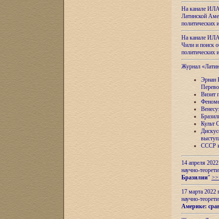
На канале ИЛА
Латинской Амер
политических
На канале ИЛА
Чили и поиск о
политических
Журнал «Лати
Эрнан 
Перево
Визит 
Феноме
Венесу
Бразил
Культ 
Дискус
выступ
СССР и
14 апреля 2022
научно-теорети
Бразилии
"
>>
17 марта 2022 
научно-теорети
Америке: сра