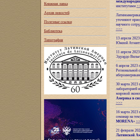
международн
Книжная лавка
институтами
>
Архив новостей
Латиноамерикан
уточняют приор
Полезные ссылки
научного сотр
>>>
Библиотека
13 апреля 202
Типография
Южной Атлант
11 апреля 202
Эдуардо Вилье
6 апреля 2023
Региональной 
ибероамерика
30 марта 2023
лабораторией и
мировой эконо
Америка в сис
>>>
16 марта 2023 
семинар на тем
MORENA
»
>
21 февраля 20
Латинской Ам