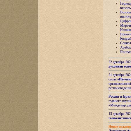
Горнод
вызов
Возобн
инстит
Цифров
Миротв
Испани
Времен
Колумб
Социал
Арабск
Постмо
22 декабря 20
духовная осн
21 декабря 20
столе
«Изучен
организованно
регионоведени
Россия и Бра
главного науч
«Международн
15 декабря 20
геополитическ
Новое издани