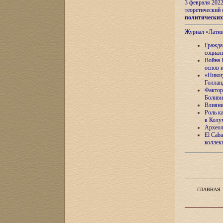
3 февраля 202
теоретический 
политически
Журнал «Лати
Гражда
социал
Война 
основ 
«Никог
Голлан
Фактор
Боливи
Влияни
Роль к
в Колу
Археол
El Caba
коллек
ГЛАВНАЯ