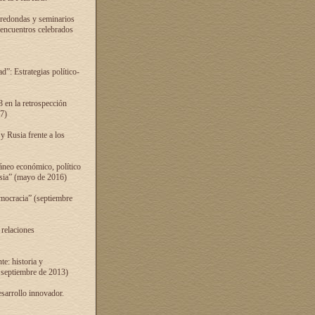
 redondas y seminarios
s encuentros celebrados
”: Estrategias político-
 en la retrospección
7)
 Rusia frente a los
áneo económico, político
Rusia” (mayo de 2016)
mocracia” (septiembre
 relaciones
e: historia y
 septiembre de 2013)
sarrollo innovador.