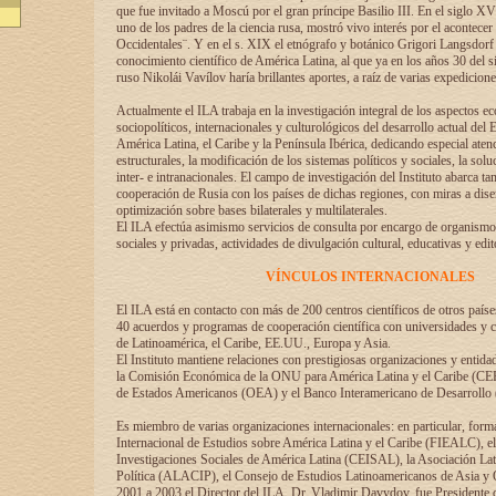
que fue invitado a Moscú por el gran príncipe Basilio III. En el siglo X
uno de los padres de la ciencia rusa, mostró vivo interés por el acontecer 
Occidentales¨. Y en el s. XIX el etnógrafo y botánico Grigori Langsdorf 
conocimiento científico de América Latina, al que ya en los años 30 del s
ruso Nikolái Vavílov haría brillantes aportes, a raíz de varias expedicione
Actualmente el ILA trabaja en la investigación integral de los aspectos e
sociopolíticos, internacionales y culturológicos del desarrollo actual del 
América Latina, el Caribe y la Península Ibérica, dedicando especial aten
estructurales, la modificación de los sistemas políticos y sociales, la solu
inter- e intranacionales. El campo de investigación del Instituto abarca t
cooperación de Rusia con los países de dichas regiones, con miras a dise
optimización sobre bases bilaterales y multilaterales.
El ILA efectúa asimismo servicios de consulta por encargo de organismos
sociales y privadas, actividades de divulgación cultural, educativas y edito
VÍNCULOS INTERNACIONALES
El ILA está en contacto con más de 200 centros científicos de otros país
40 acuerdos y programas de cooperación científica con universidades y c
de Latinoamérica, el Caribe, EE.UU., Europa y Asia.
El Instituto mantiene relaciones con prestigiosas organizaciones y entid
la Comisión Económica de la ONU para América Latina y el Caribe (CE
de Estados Americanos (OEA) y el Banco Interamericano de Desarrollo
Es miembro de varias organizaciones internacionales: en particular, form
Internacional de Estudios sobre América Latina y el Caribe (FIEALC), 
Investigaciones Sociales de América Latina (CEISAL), la Asociación La
Política (ALACIP), el Consejo de Estudios Latinoamericanos de Asia 
2001 a 2003 el Director del ILA, Dr. Vladimir Davydov, fue Presidente