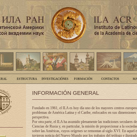
ERAL
ESTRUCTURA
INVESTIGACIÓNES
FORMACIÓN
CONTACTOS
MA
INFORMACIÓN GENERAL
Fundado en 1961, el ILA es hoy día uno de los mayores centros europeos
problemas de América Latina y el Caribe, enfocados en sus dimensiones 
perspectiva.
Por otra parte, el ILA ha asumido plenamente las tradiciones seculares d
Ciencias de Rusia y, en particular, la misión de proporcionar a la socieda
sobre las Américas, cuyos orígenes se remontan al siglo XVI. En aquel e
tuvieron noticia del Nuevo Mundo por los trabajos del teólogo e ilustra