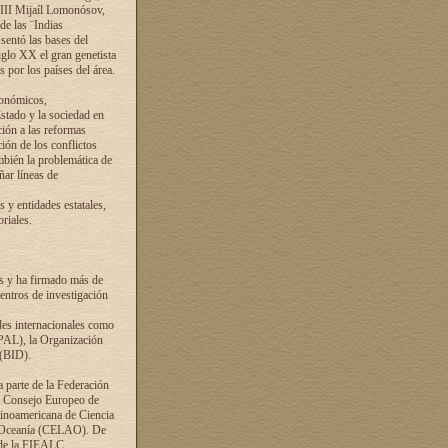
VIII Mijaíl Lomonósov,
de las ¨Indias
sentó las bases del
iglo XX el gran genetista
s por los países del área.
conómicos,
Estado y la sociedad en
ción a las reformas
ción de los conflictos
ambién la problemática de
ñar líneas de
 y entidades estatales,
riales.
es y ha firmado más de
entros de investigación
ades internacionales como
PAL), la Organización
 (BID).
a parte de la Federación
el Consejo Europeo de
tinoamericana de Ciencia
y Oceanía (CELAO). De
 de la FIEALC.