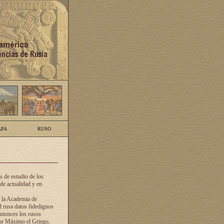
PA
RUSO
 de estudio de los
de actualidad y en
e la Academia de
d rusa datos fidedignos
ntonces los rusos
dor Máximo el Griego,