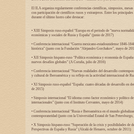
El ILA organiza regularmente conferencias científicas, simposios, mesas
con participación de científicos rusos y extranjeros. Entre los principale
durante el último lustro cabe destacar:
• XIII Simposio ruso-español “Europa en el periodo de “nueva normalidad
económicas y sociales de Rusia y España” (junio de 2017)
• Conferencia internacional “Guerra mexicano-estadounidense 1846-1848
histórica” (junto con la Fundación “Alejandro Gorchakov”, mayo de 201
• XII Simposio hispano-ruso “Política económica y economía de España y
nuevos desafíos globales” (A Coruña, julio de 2016)
• Conferencia internacional “Nuevas realidades del desarrollo contempor
y cultural de Iberoamérica y su reflejo en la actividad internacional de 
• XI Simposio ruso-español “España: cuatro décadas de desarrollo en de
de 2015)
• Simposio internacional “El idioma como factor económico y político de
internacionales” (junto con el Instituto Cervantes, mayo de 2014)
• Conferencia internacional “Rusia e Iberoamérica en el mundo globalizant
contemporaneidad (junto con la Universidad Estatal de San Petersburgo,
• X Simposio hispano-ruso “Superación de la crisis y posibilidades de de
Perspectivas de España y Rusia” (Alcalá de Henares, octubre de 2011)