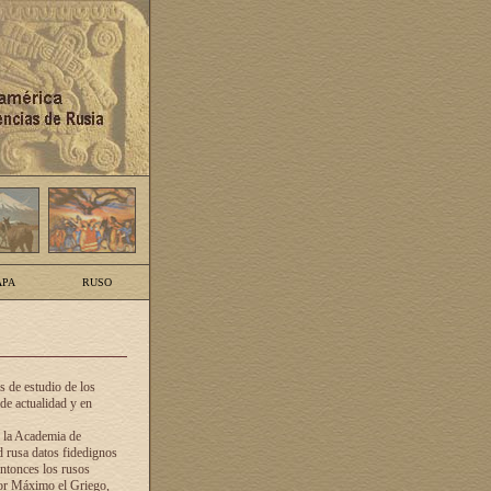
PA
RUSO
 de estudio de los
de actualidad y en
e la Academia de
d rusa datos fidedignos
ntonces los rusos
dor Máximo el Griego,