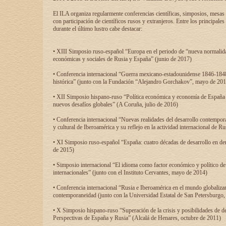
El ILA organiza regularmente conferencias científicas, simposios, mesas
con participación de científicos rusos y extranjeros. Entre los principale
durante el último lustro cabe destacar:
• XIII Simposio ruso-español “Europa en el periodo de “nueva normalidad
económicas y sociales de Rusia y España” (junio de 2017)
• Conferencia internacional “Guerra mexicano-estadounidense 1846-1848
histórica” (junto con la Fundación “Alejandro Gorchakov”, mayo de 201
• XII Simposio hispano-ruso “Política económica y economía de España y
nuevos desafíos globales” (A Coruña, julio de 2016)
• Conferencia internacional “Nuevas realidades del desarrollo contempor
y cultural de Iberoamérica y su reflejo en la actividad internacional de 
• XI Simposio ruso-español “España: cuatro décadas de desarrollo en de
de 2015)
• Simposio internacional “El idioma como factor económico y político de
internacionales” (junto con el Instituto Cervantes, mayo de 2014)
• Conferencia internacional “Rusia e Iberoamérica en el mundo globalizant
contemporaneidad (junto con la Universidad Estatal de San Petersburgo,
• X Simposio hispano-ruso “Superación de la crisis y posibilidades de de
Perspectivas de España y Rusia” (Alcalá de Henares, octubre de 2011)