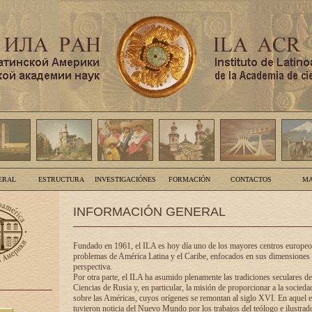
ERAL
ESTRUCTURA
INVESTIGACIÓNES
FORMACIÓN
CONTACTOS
MA
INFORMACIÓN GENERAL
Fundado en 1961, el ILA es hoy día uno de los mayores centros europeos
problemas de América Latina y el Caribe, enfocados en sus dimensiones 
perspectiva.
Por otra parte, el ILA ha asumido plenamente las tradiciones seculares d
Ciencias de Rusia y, en particular, la misión de proporcionar a la socieda
sobre las Américas, cuyos orígenes se remontan al siglo XVI. En aquel e
tuvieron noticia del Nuevo Mundo por los trabajos del teólogo e ilustra