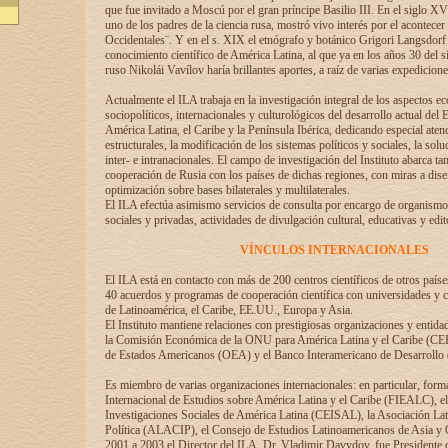
que fue invitado a Moscú por el gran príncipe Basilio III. En el siglo X
uno de los padres de la ciencia rusa, mostró vivo interés por el acontecer 
Occidentales¨. Y en el s. XIX el etnógrafo y botánico Grigori Langsdorf 
conocimiento científico de América Latina, al que ya en los años 30 del s
ruso Nikolái Vavílov haría brillantes aportes, a raíz de varias expedicione
Actualmente el ILA trabaja en la investigación integral de los aspectos e
sociopolíticos, internacionales y culturológicos del desarrollo actual del 
América Latina, el Caribe y la Península Ibérica, dedicando especial aten
estructurales, la modificación de los sistemas políticos y sociales, la solu
inter- e intranacionales. El campo de investigación del Instituto abarca t
cooperación de Rusia con los países de dichas regiones, con miras a dise
optimización sobre bases bilaterales y multilaterales.
El ILA efectúa asimismo servicios de consulta por encargo de organismos
sociales y privadas, actividades de divulgación cultural, educativas y edito
VÍNCULOS INTERNACIONALES
El ILA está en contacto con más de 200 centros científicos de otros país
40 acuerdos y programas de cooperación científica con universidades y c
de Latinoamérica, el Caribe, EE.UU., Europa y Asia.
El Instituto mantiene relaciones con prestigiosas organizaciones y entid
la Comisión Económica de la ONU para América Latina y el Caribe (CE
de Estados Americanos (OEA) y el Banco Interamericano de Desarrollo
Es miembro de varias organizaciones internacionales: en particular, form
Internacional de Estudios sobre América Latina y el Caribe (FIEALC), 
Investigaciones Sociales de América Latina (CEISAL), la Asociación La
Política (ALACIP), el Consejo de Estudios Latinoamericanos de Asia 
2001 a 2003 el Director del ILA, Dr. Vladimir Davydov, fue Presidente