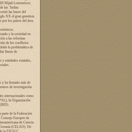
VIII Mijaíl Lomonósov,
de las ¨Indias
sentó las bases del
iglo XX el gran genetista
s por los países del área.
conómicos,
Estado y la sociedad en
ción a las reformas
ción de los conflictos
ambién la problemática de
ñar líneas de
 y entidades estatales,
riales.
es y ha firmado más de
entros de investigación
ades internacionales como
PAL), la Organización
 (BID).
a parte de la Federación
el Consejo Europeo de
tinoamericana de Ciencia
y Oceanía (CELAO). De
 de la FIEALC.