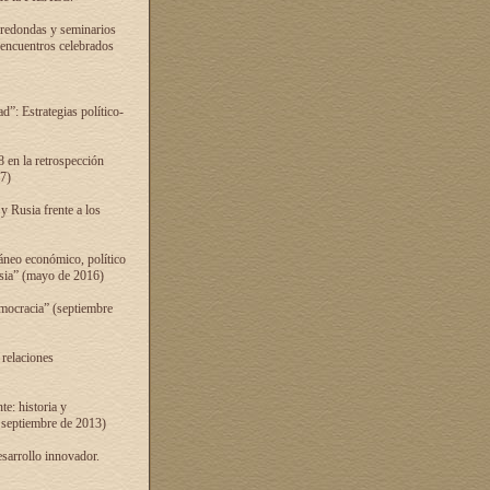
 redondas y seminarios
s encuentros celebrados
”: Estrategias político-
 en la retrospección
7)
 Rusia frente a los
áneo económico, político
Rusia” (mayo de 2016)
mocracia” (septiembre
 relaciones
e: historia y
 septiembre de 2013)
sarrollo innovador.