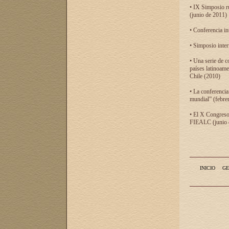
• IX Simposio r
(junio de 2011)
• Conferencia in
• Simposio inter
• Una serie de c
países latinoam
Chile (2010)
• La conferencia
mundial” (febre
• El X Congreso 
FIEALC (junio d
INICIO
GE