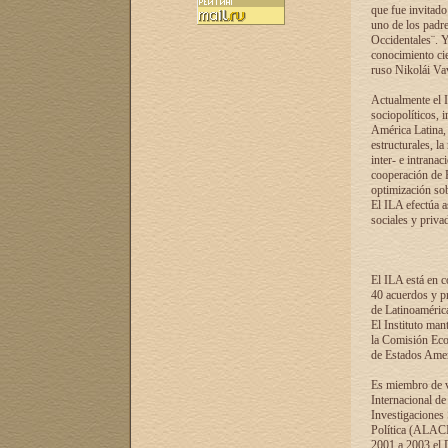
que fue invitado
uno de los padre
Occidentales¨. Y
conocimiento cie
ruso Nikolái Vaví
Actualmente el I
sociopolíticos, 
América Latina, 
estructurales, la
inter- e intrana
cooperación de R
optimización sobr
El ILA efectúa a
sociales y privad
El ILA está en c
40 acuerdos y pr
de Latinoaméric
El Instituto man
la Comisión Eco
de Estados Amer
Es miembro de va
Internacional d
Investigaciones
Política (ALACI
2001 a 2003 el 