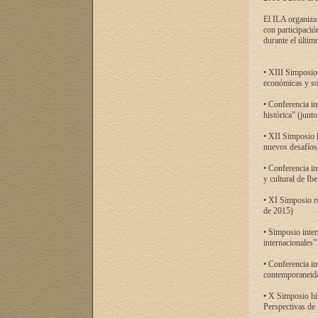
El ILA organiza 
con participació
durante el último
• XIII Simposio 
económicas y so
• Conferencia i
histórica” (jun
• XII Simposio 
nuevos desafíos
• Conferencia in
y cultural de Ib
• XI Simposio r
de 2015)
• Simposio inter
internacionales”
• Conferencia in
contemporaneida
• X Simposio his
Perspectivas de