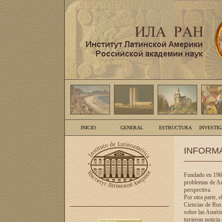
INICIO
GENERAL
ESTRUCTURA
INVESTI
INFORM
Fundado en 1961
problemas de Am
perspectiva.
Por otra parte, 
Ciencias de Rusi
sobre las Améric
tuvieron noticia