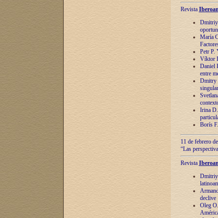
Revista
Iberoam
Dmitriy
oportun
María C
Factore
Petr P.
Víktor 
Daniel 
entre m
Dmitry 
singula
Svetlan
context
Irina D
particul
Borís F
11 de febrero de
“Las perspectiva
Revista
Iberoam
Dmitriy
latinoa
Armando
declive
Oleg O.
América