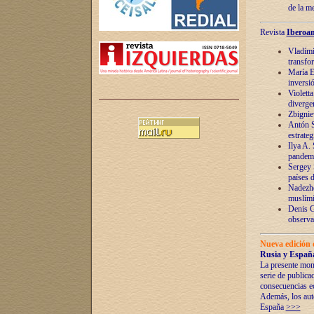
de la m
Revista
Iberoam
Vladímir
transfo
María E
inversi
Violett
diverge
Zbignie
Antón S
estrateg
Ilya A.
pandem
Sergey 
países 
Nadezhd
muslími
Denis G
observac
Nueva edición 
Rusia y España
La presente mono
serie de publica
consecuencias e
Además, los auto
España
>>>