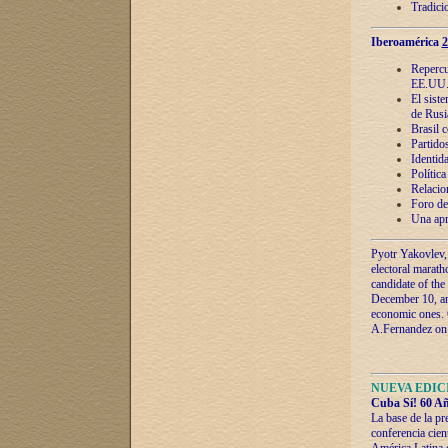
Tradici
Iberoamérica
2
Repercu
EE.UU
El sist
de Rusi
Brasil 
Partidos
Identida
Polític
Relacio
Foro de
Una apr
Pyotr Yakovlev,
electoral marath
candidate of the
December 10, and
economic ones. C
A.Fernandez on t
NUEVA EDICI
Cuba Sí! 60 Añ
La base de la pr
conferencia cien