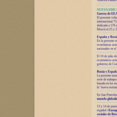
América Latina 
NUEVA EDICI
Guerra de EE.U
El presente volu
internacional “
dedicada a 170 
Moscú el 25 y 
España y Rusia:
En la presente m
económicas actua
nacionales en el
El 10 de julio d
económicos actua
gobierno de Cost
Rusia y España
La presente mono
serie de trabajo
basada en los ma
la “nueva norma
En San Petersbur
mundo globaliza
13 y 14 de junio
español «
Europa
sociales de Ru