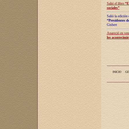
Salió el libro
“
E
sociales
”
Salió la edición
“Presidentes de
Gisbert
Apareció en vent
los acontecimie
INICIO
GE