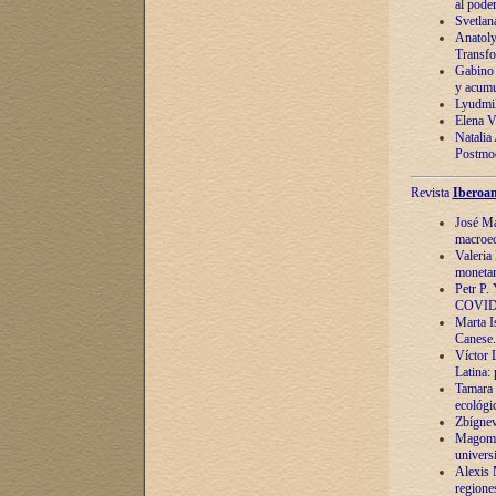
al pode
Svetlan
Anatoly
Transfo
Gabino 
y acumu
Lyudmil
Elena V.
Natalia
Postmod
Revista
Iberoam
José Ma
macroec
Valeria
monetari
Petr P.
COVID
Marta Is
Canese. 
Víctor 
Latina:
Tamara 
ecológi
Zbígnev
Magomed
univers
Alexis 
regiones