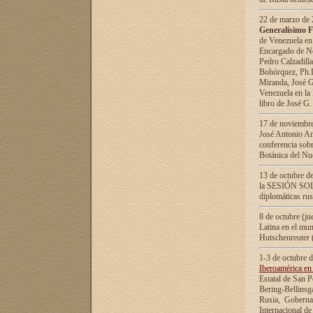
22 de marzo de 2
Generalísimo F
de Venezuela en
Encargado de Neg
Pedro Calzadilla
Bohórquez, Ph.D.
Miranda, José G
Venezuela en la 
libro de José G
17 de noviembre
José Antonio Am
conferencia sobr
Botánica del Nu
13 de octubre de
la SESIÓN SOLEM
diplomáticas rus
8 de octubre (j
Latina en el mun
Hutschenreuter 
1-3 de octubre 
Iberoamérica en 
Estatal de San P
Bering-Bellinsg
Rusia, Gobernac
Internacional de