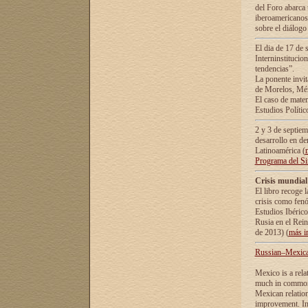
del Foro abarca 
iberoamericanos 
sobre el diálogo 
El dia de 17 de 
Interninstitucio
tendencias”.
La ponente inv
de Morelos, Méx
El caso de mate
Estudios Polític
2 y 3 de septie
desarrollo en de
Latinoamérica (
Programa del S
Crisis mundial
El libro recoge 
crisis como fen
Estudios Ibérico
Rusia en el Rei
de 2013) (
más i
Russian–Mexican
Mexico is a rela
much in common i
Mexican relation
improvement. In 