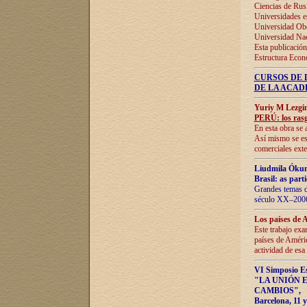
Ciencias de Rus
Universidades e
Universidad Obe
Universidad Na
Esta publicación
Estructura Econ
CURSOS DE 
DE LA ACAD
Yuriy M Lezgi
PERÚ: los rasg
En esta obra se 
Así mismo se est
comerciales exte
Liudmila Ókun
Brasil: as part
Grandes temas da
século XX–2006
Los países de 
Este trabajo exa
países de Améric
actividad de esa
VI Simposio E
"LA UNIÓN 
CAMBIOS"
,
Barcelona, 11 y