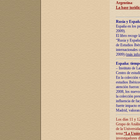
Argentina
:
La base jurídic
Rusia y España
España en los pr
2009).
El libro recoge 
“Rusia y España 
de Estudios Ibér
internacionales 
2009) (
más inf
España: tiempo
– Instituto de L
Centro de estud
En la colección 
estudios Ibérico
atención fueron:
2008, los nuevos
la colección pre
influencia de fac
fuerte impacto en
Madrid, valoran 
Los días 11 y 12
Grupo de Anális
de la Universida
tema
“La Unión
investigadores d