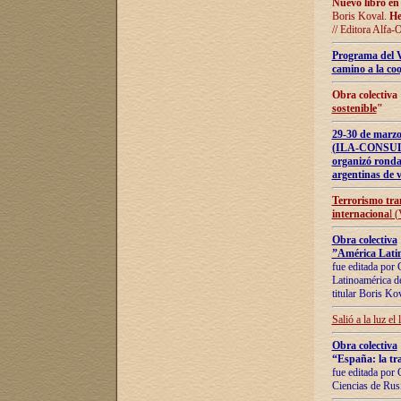
Nuevo libro en
Boris Koval.
He
// Editora Alfa-
Programa del 
camino a la coo
Obra colectiva
sostenible
"
29-30 de ma
(ILA-CONSULT
organizó ronda
argentinas de v
Terrorismo tra
internaciona
l 
Obra colectiva
”América Latin
fue editada por 
Latinoamérica de
titular Boris Ko
Salió a la luz el
Obra colectiva
“España: la tra
fue editada por 
Ciencias de Rus