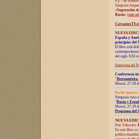
6 y 7 de octubre
Simposio hispan
«
Superación de 
Rusia
» (
más in
CervantesTV.e
NUEVA EDICI
España y Améric
principios del 
El libro está de
contemporáneos -
del siglo XXI ex
Entrevista del 
Conferencia in
“
Iberoamérica 
Moscú, 27-29 de
En los marcos 
Simposio ruso-
"
Rusia y Españ
Moscú, 27-29 de
Programa del 
NUEVA EDIC
Petr Yákovlev.
En este libro se
política mundial