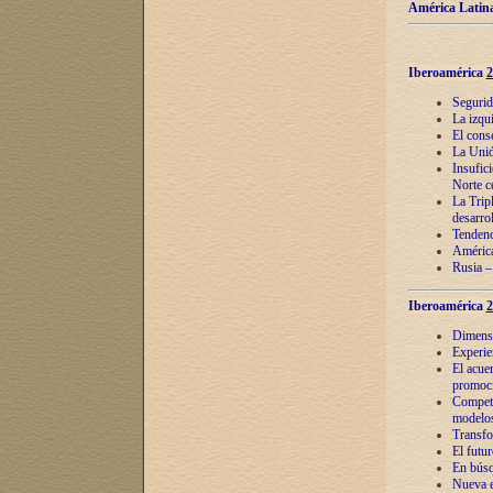
América Latina
Iberoamérica
2
Segurid
La izqu
El cons
La Unió
Insufic
Norte c
La Tripl
desarro
Tendenci
América
Rusia –
Iberoamérica
2
Dimensió
Experie
El acue
promoci
Competi
modelos
Transfo
El futu
En búsq
Nueva e