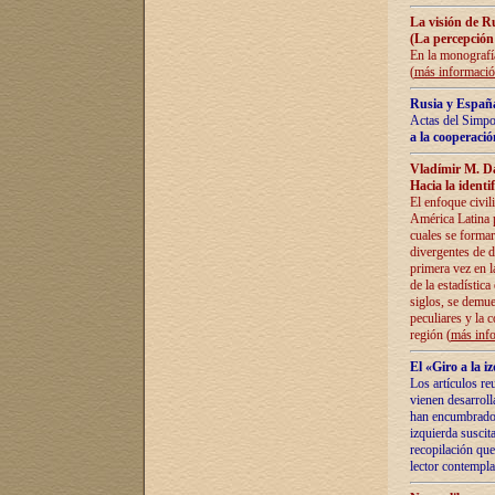
La visión de R
(La percepción
En la monografía
(
más informaci
Rusia y España
Actas del Simpo
a la cooperació
Vladímir M. D
Hacia la identi
El enfoque civil
América Latina pa
cuales se formar
divergentes de d
primera vez en l
de la estadística
siglos, se demue
peculiares y la 
región (
más inf
El «Giro a la 
Los artículos re
vienen desarroll
han encumbrado e
izquierda suscita
recopilación que
lector contempla