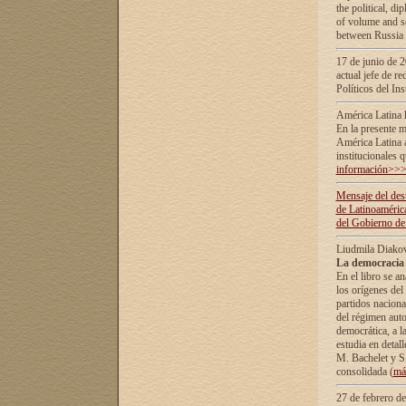
the political, d
of volume and sc
between Russia 
17 de junio de 2
actual jefe de r
Políticos del In
América Latina 
En la presente m
América Latina 
institucionales 
información>>
Mensaje del dest
de Latinoaméric
del Gobierno de
Liudmila Diako
La democracia 
En el libro se a
los orígenes del 
partidos naciona
del régimen auto
democrática, а l
estudia en detall
М. Bachelet у S.
consolidada (
má
27 de febrero d