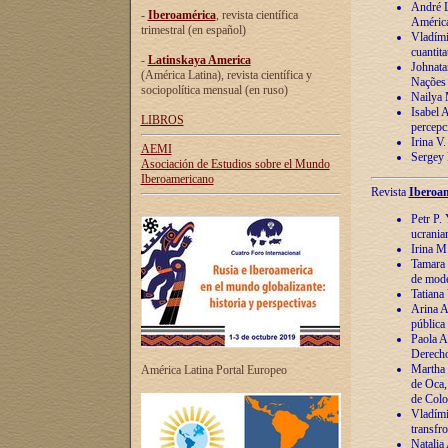
André Lu
-
Iberoamérica
, revista científica
América
trimestral (en español)
Vladímir
cuantita
-
Latinskaya America
Johnata
(América Latina), revista científica y
Nações
sociopolítica mensual (en ruso)
Nailya 
Isabel 
LIBROS
percepc
Irina V
AEMI
Sergey 
Asociación de Estudios sobre el Mundo
Iberoamericano
Revista
Iberoam
Petr P. 
ucrania
Irina M
Tamara 
de mode
Tatiana
Arina A
pública
Paola A
Derecho
Martha 
América Latina Portal Europeo
de Oca,
de Colo
Vladími
transfro
Natalia