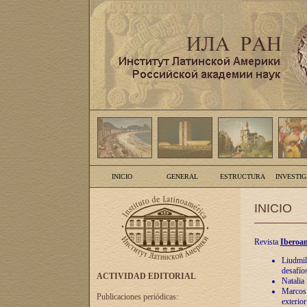
INICIO
GENERAL
ESTRUCTURA
INVESTI
INICIO
Revista
Iberoam
Liudmil
desafíos
ACTIVIDAD EDITORIAL
Natalia
Marcos A
Publicaciones periódicas:
exterio