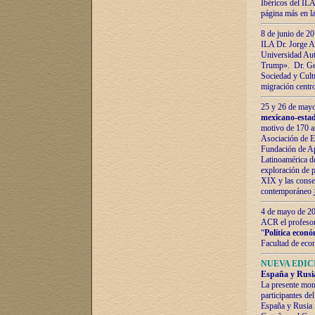
Ibéricos del ILA
página más en la
8 de junio de 20
ILA Dr. Jorge Al
Universidad Aut
Trump». Dr. Ger
Sociedad y Cultu
migración centr
25 y 26 de mayo 
mexicano-estad
motivo de 170 a
Asociación de E
Fundación de Ap
Latinoamérica d
exploración de p
XIX y las consec
contemporáneo
4 de mayo de 201
ACR el profeso
“
Política econó
Facultad de eco
NUEVA EDICI
España y Rusia 
La presente mono
participantes d
España y Rusia f