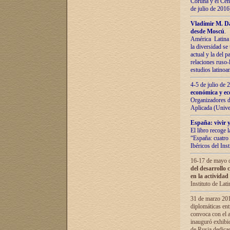
Coruña y el Cent
de julio de 201
Vladímir М. Da
desde Moscú
.
América Latina 
la diversidad se 
actual у lа del p
relaciones ruso-
estudios latino
4-5 de julio de
económica y ec
Organizadores d
Aplicada (Univ
España: vivir y
El libro recoge 
“España: cuatro 
Ibéricos del In
16-17 de mayo d
del desarrollo 
en la actividad
Instituto de La
31 de marzo 2016
diplomáticas en
convoca con el a
inauguró exhibi
de Rusia dedica