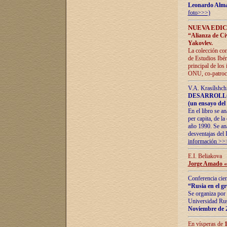
Leonardo Alm
foto>>>)
NUEVA EDIC
“Alianza de Civi
Yakovlev.
La colección con
de Estudios Ibér
principal de los
ONU, co-patroci
V.A. Krasílshch
DESARROLLO
(un ensayo del 
En el libro se a
per capita, de l
año 1990. Se ana
desventajas del 
información >>
E.I. Beliakova
Jorge Amado «r
Conferencia cien
“Rusia en el g
Se organiza por 
Universidad Rus
Noviembre de 
En vísperas de
1