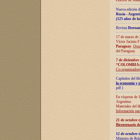
exterior de Madr
Nueva edición d
Rusia - Argent
(125 años de la
Revista
Iberoa
17 de marzo de 2
Víctor Jacinto 
Paraguay
.
Orga
del Paraguay.
7 de diciembre
“COLOMBIA:
Co-organizador
Capítulos del l
la economía y p
pdf )
En vísperas de 1
Argentina:
Materiales del li
Información para
21 de octubre 
Bicentenario d
12 de octubre 
Ministro de Rel