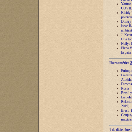
Yarima 
COVID
Kleidy 
potenci
Dmitry 
Isaac Ra
ambient
J. Kenn
Una lect
Naílya 
Elena 
España
Iberoamérica
2
Enfoques
La estr
América
Dimensi
Rusia – 
Brasil y
La polí
Relacion
2019)
Brasil: 
Conjugac
mexican
1 de diciembre d