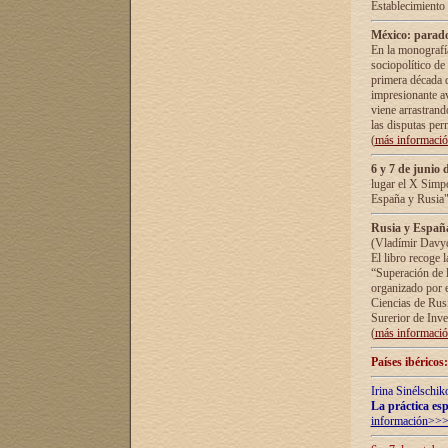
Establecimiento
México: parado
En la monografía
sociopolítico de
primera década d
impresionante a
viene arrastrand
las disputas pe
(
más informaci
6 y 7 de junio 
lugar el X Simp
España y Rusia"
Rusia y España 
(Vladímir Davyd
El libro recoge 
“Superación de l
organizado por e
Ciencias de Rus
Surerior de Inve
(
más informaci
Países ibéricos
Irina Sinélschik
La práctica esp
información>>