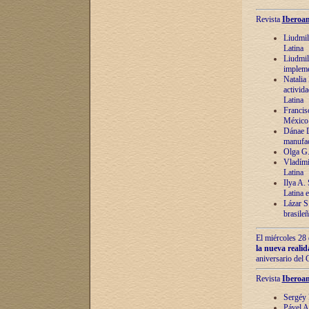
Revista
Iberoam
Liudmil
Latina
Liudmil
impleme
Natalia
activida
Latina
Francis
México 
Dánae D
manufac
Olga G.
Vladími
Latina
Ilya A.
Latina 
Lázar S.
brasile
El miércoles 28 
la nueva reali
aniversario del
Revista
Iberoam
Sergéy 
Pável A