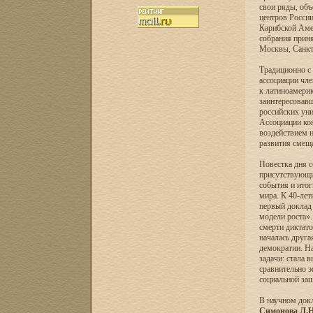
свои ряды, об
центров России
Карибской Аме
собрания приня
Москвы, Санкт-
Традиционно с 
ассоциации чле
к латиноамерик
заинтересовав
российских ун
Ассоциации кон
воздействием н
развития смеща
Повестка дня 
присутствующи
события и итог
мира. К 40-лет
первый докла
модели роста».
смерти диктато
началась друга
демократии. На
задачи: стала 
сравнительно э
социальной защ
В научном док
Симонова Л.Н