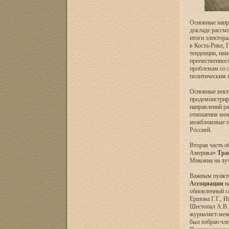
Основные напра
докладе рассм
итоги электора
в Коста-Рике, 
тенденции, нам
преемственност
проблемам со 
политическим 
Основные векто
продемонстрир
направлений ра
отношения меж
межблоковые пр
Россией.
Вторая часть 
Америка»
Тра
Микояна на луч
Важным пункто
Ассоциации
на
обновленный со
Ершова Г.Г., И
Шестопал А.В.
журналист-меж
был избран чл