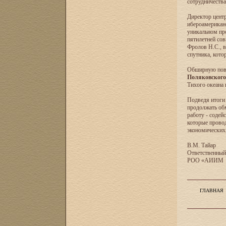
сотрудничеств
Директор центр
ибероамерикан
уникальном про
пятилетней сов
Фролов Н.С., в
спутника, кото
Обширную пове
Поляковского 
Тихого океана 
Подведя итоги 
продолжать об
работу - содей
которые провод
экономических,
В.М. Тайар
Ответственный
РОО «АИИМ
ГЛАВНАЯ