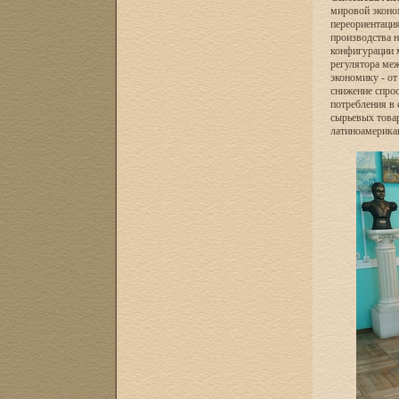
мировой эконом
переориентаци
производства н
конфигурации 
регулятора ме
экономику - от
снижение спрос
потребления в 
сырьевых товар
латиноамерикан