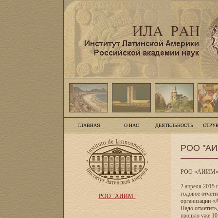
ГЛАВНАЯ
О НАС
ДЕЯТЕЛЬНОСТЬ
СТРУ
РОО "АИИ
РОО «АИИМ». 
2 апреля 2015
годовое отчет
РОО "АИИМ"
организации «
Надо отметить,
прошло уже 10 