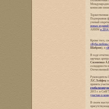
Полномочные п
Международног
комиссию вновь
Торжественная 
Подчеркивая ф
ученый секре
новых изданий 
АИИМ
в 2014 
Кроме того, со
«Куба-любовь 
Шабрин
), и
«К
В ходе отчетно
научных центр
Сизоненко А.
солидарности 
Отечественной
Руководитель 
Л.С.Хейфец
ос
принять участ
глобализирую
2015 г. в СпбГ
участию в конк
В своем высту
присутствующи