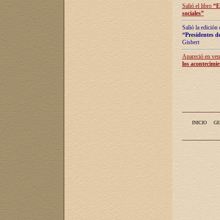
Salió el libro
“
E
sociales
”
Salió la edición
“Presidentes de
Gisbert
Apareció en vent
los acontecimie
INICIO
GE