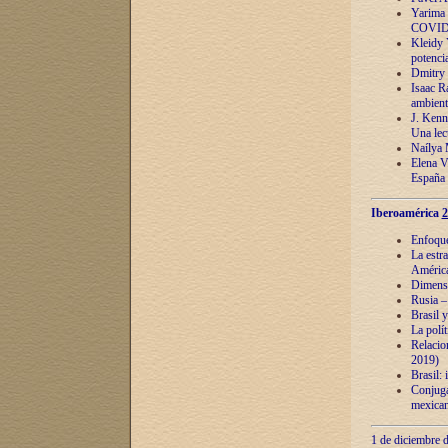
Yarima 
COVID
Kleidy 
potenci
Dmitry 
Isaac Ra
ambient
J. Kenn
Una lect
Naílya 
Elena 
España
Iberoamérica
2
Enfoques
La estr
América
Dimensi
Rusia – 
Brasil y
La polí
Relacion
2019)
Brasil: 
Conjugac
mexican
1 de diciembre d