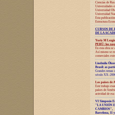
Ciencias de Rus
Universidades e
Universidad Obe
Universidad Na
Esta publicación
Estructura Econ
CURSOS DE 
DE LA ACAD
Yuriy M Lezgi
PERÚ: los rasg
En esta obra se 
Así mismo se est
comerciales exte
Liudmila Ókun
Brasil: as part
Grandes temas da
século XX–2006
Los países de 
Este trabajo exa
países de Améric
actividad de esa
VI Simposio E
"LA UNIÓN 
CAMBIOS"
,
Barcelona, 11 y