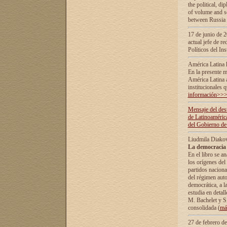
the political, d
of volume and sc
between Russia 
17 de junio de 2
actual jefe de r
Políticos del In
América Latina 
En la presente m
América Latina 
institucionales 
información>>
Mensaje del dest
de Latinoaméric
del Gobierno de
Liudmila Diako
La democracia 
En el libro se a
los orígenes del 
partidos naciona
del régimen auto
democrática, а l
estudia en detall
М. Bachelet у S.
consolidada (
má
27 de febrero d