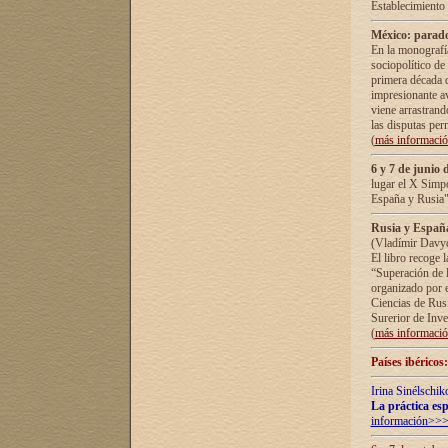
Establecimiento
México: parado
En la monografía
sociopolítico de
primera década d
impresionante a
viene arrastrand
las disputas pe
(
más informaci
6 y 7 de junio 
lugar el X Simp
España y Rusia"
Rusia y España 
(Vladímir Davyd
El libro recoge 
“Superación de l
organizado por e
Ciencias de Rus
Surerior de Inve
(
más informaci
Países ibéricos
Irina Sinélschik
La práctica esp
información>>