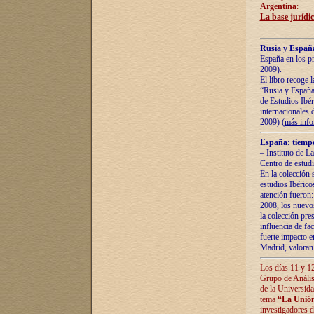
Argentina
:
La base jurídic
Rusia y España
España en los pr
2009).
El libro recoge 
“Rusia y España 
de Estudios Ibér
internacionales 
2009) (
más inf
España: tiempo
– Instituto de L
Centro de estud
En la colección 
estudios Ibérico
atención fueron:
2008, los nuevos
la colección pre
influencia de fac
fuerte impacto en
Madrid, valoran 
Los días 11 y 12
Grupo de Anális
de la Universida
tema
“La Unión
investigadores d