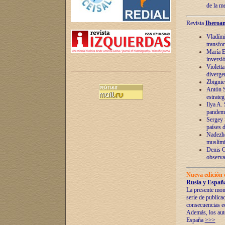
de la m
Revista
Iberoam
Vladímir
transfo
María E
inversi
Violett
diverge
Zbignie
Antón S
estrateg
Ilya A.
pandem
Sergey 
países 
Nadezhd
muslími
Denis G
observac
Nueva edición 
Rusia y España
La presente mono
serie de publica
consecuencias e
Además, los auto
España
>>>