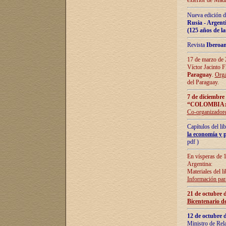
exterior de Madr
Nueva edición d
Rusia - Argent
(125 años de la
Revista
Iberoa
17 de marzo de 2
Víctor Jacinto 
Paraguay
.
Orga
del Paraguay.
7 de diciembre
“COLOMBIA:
Co-organizador
Capítulos del l
la economía y p
pdf )
En vísperas de 1
Argentina:
Materiales del li
Información para
21 de octubre 
Bicentenario d
12 de octubre 
Ministro de Rel