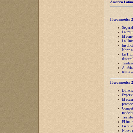
América Latina
Iberoamérica
2
Segurid
La izqu
El cons
La Unió
Insufic
Norte c
La Tripl
desarro
Tendenci
América
Rusia –
Iberoamérica
2
Dimensió
Experie
El acue
promoci
Competi
modelos
Transfo
El futu
En búsq
Nueva e