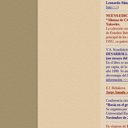
Leonardo Alm
foto>>>)
NUEVA EDIC
“Alianza de Civi
Yakovlev.
La colección con
de Estudios Ibér
principal de los
ONU, co-patroci
V.A. Krasílshch
DESARROLLO
(un ensayo del 
En el libro se a
per capita, de l
año 1990. Se ana
desventajas del 
información >>
E.I. Beliakova
Jorge Amado «r
Conferencia cien
“Rusia en el g
Se organiza por 
Universidad Rus
Noviembre de 
En vísperas de
1