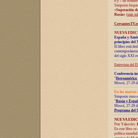
6 y 7 de octubre
Simposio hispan
«
Superación de 
Rusia
» (
más in
CervantesTV.e
NUEVA EDICI
España y Améric
principios del 
El libro está de
contemporáneos -
del siglo XXI ex
Entrevista del 
Conferencia in
“
Iberoamérica 
Moscú, 27-29 de
En los marcos 
Simposio ruso-
"
Rusia y Españ
Moscú, 27-29 de
Programa del 
NUEVA EDIC
Petr Yákovlev.
En este libro se
política mundial