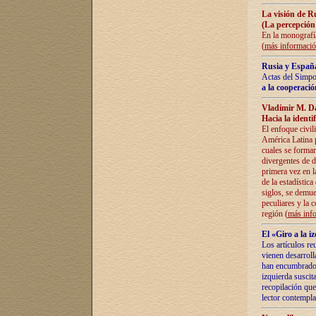
La visión de R
(La percepción
En la monografía
(
más informaci
Rusia y España
Actas del Simpo
a la cooperació
Vladímir M. D
Hacia la identi
El enfoque civil
América Latina pa
cuales se formar
divergentes de d
primera vez en l
de la estadística
siglos, se demue
peculiares y la 
región (
más inf
El «Giro a la 
Los artículos re
vienen desarroll
han encumbrado e
izquierda suscita
recopilación que
lector contempla