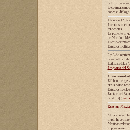
del Foro abarca 
iberoamericanos 
sobre el diálogo 
El dia de 17 de 
Interninstitucio
tendencias”.
La ponente inv
de Morelos, Méx
El caso de mate
Estudios Polític
2 y 3 de septie
desarrollo en de
Latinoamérica (
Programa del S
Crisis mundial
El libro recoge 
crisis como fen
Estudios Ibérico
Rusia en el Rei
de 2013) (
más i
Russian–Mexican
Mexico is a rela
much in common i
Mexican relation
improvement. In 