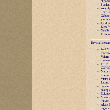
al pode
Svetlan
Anatoly
Transfo
Gabino 
y acumu
Lyudmil
Elena V.
Natalia
Postmod
Revista
Iberoam
José Ma
macroec
Valeria
monetari
Petr P.
COVID
Marta Is
Canese. 
Víctor 
Latina:
Tamara 
ecológi
Zbígnev
Magomed
univers
Alexis 
regiones