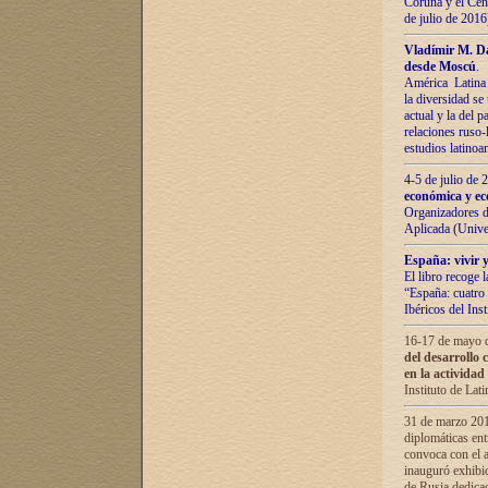
Coruña y el Cent
de julio de 201
Vladímir М. Da
desde Moscú
.
América Latina 
la diversidad se 
actual у lа del p
relaciones ruso-
estudios latino
4-5 de julio de
económica y ec
Organizadores d
Aplicada (Univ
España: vivir y
El libro recoge 
“España: cuatro 
Ibéricos del In
16-17 de mayo d
del desarrollo 
en la actividad
Instituto de La
31 de marzo 2016
diplomáticas en
convoca con el a
inauguró exhibi
de Rusia dedica