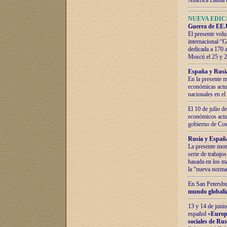
América Latina 
NUEVA EDICI
Guerra de EE.U
El presente volu
internacional “
dedicada a 170 
Moscú el 25 y 
España y Rusia:
En la presente m
económicas actua
nacionales en el
El 10 de julio d
económicos actua
gobierno de Cost
Rusia y España
La presente mono
serie de trabajo
basada en los ma
la “nueva norma
En San Petersbur
mundo globaliza
13 y 14 de junio
español «
Europa
sociales de Ru