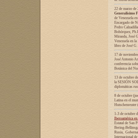
22 de marzo de 2
Generalísimo F
de Venezuela en
Encargado de Neg
Pedro Calzadilla
Bohórquez, Ph.D.
Miranda, José G
Venezuela en la 
libro de José G
17 de noviembre
José Antonio Am
conferencia sobr
Botánica del Nu
13 de octubre de
la SESIÓN SOLEM
diplomáticas rus
8 de octubre (j
Latina en el mun
Hutschenreuter 
1-3 de octubre 
Iberoamérica en 
Estatal de San P
Bering-Bellinsg
Rusia, Gobernac
Internacional de