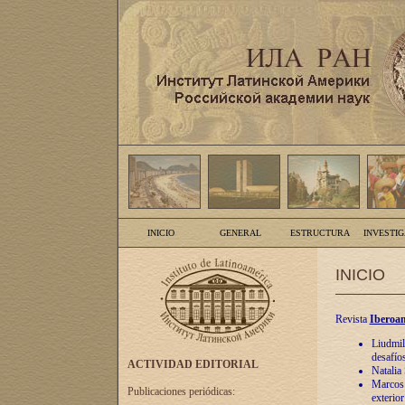
INICIO
GENERAL
ESTRUCTURA
INVESTI
INICIO
Revista
Iberoam
Liudmil
desafíos
ACTIVIDAD EDITORIAL
Natalia
Marcos A
Publicaciones periódicas:
exterio