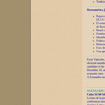
Tradici
Iberoamérica
2
Repercu
EE.UU
El sist
de Rusi
Brasil 
Partidos
Identida
Polític
Relacio
Foro de
Una apr
Pyotr Yakovlev,
electoral marath
candidate of the
December 10, and
economic ones. C
A.Fernandez on t
NUEVA EDICI
Cuba Sí! 60 Añ
La base de la pr
conferencia cien