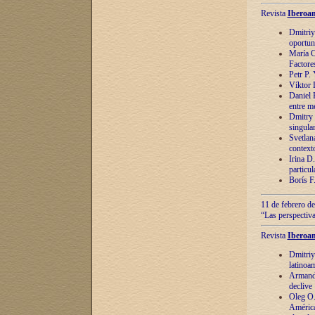
Revista
Iberoam
Dmitriy
oportun
María C
Factore
Petr P.
Víktor 
Daniel 
entre m
Dmitry 
singula
Svetlan
context
Irina D
particul
Borís F
11 de febrero de
“Las perspectiva
Revista
Iberoam
Dmitriy
latinoa
Armando
declive
Oleg O.
América