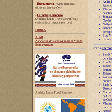
André Lu
-
Iberoamérica
, revista científica
América
trimestral (en español)
Vladímir
cuantita
-
Latinskaya America
Johnata
(América Latina), revista científica y
Nações
sociopolítica mensual (en ruso)
Nailya 
Isabel 
LIBROS
percepc
Irina V
AEMI
Sergey 
Asociación de Estudios sobre el Mundo
Iberoamericano
Revista
Iberoam
Petr P. 
ucrania
Irina M
Tamara 
de mode
Tatiana
Arina A
pública
Paola A
Derecho
Martha 
América Latina Portal Europeo
de Oca,
de Colo
Vladími
transfro
Natalia