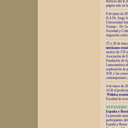
Ibéricos del ILA
página más en la
8 de junio de 20
ILA Dr. Jorge Al
Universidad Aut
Trump». Dr. Ger
Sociedad y Cultu
migración centr
25 y 26 de mayo 
mexicano-estad
motivo de 170 a
Asociación de E
Fundación de Ap
Latinoamérica d
exploración de p
XIX y las consec
contemporáneo
4 de mayo de 201
ACR el profeso
“
Política econó
Facultad de eco
NUEVA EDICI
España y Rusia 
La presente mono
participantes d
España y Rusia f