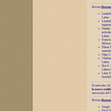
Revista
Iberoam
Liudmil
Latina
Liudmil
impleme
Natalia
activida
Latina
Francis
México 
Dánae D
manufac
Olga G.
Vladími
Latina
Ilya A.
Latina 
Lázar S.
brasile
El miércoles 28 
la nueva reali
aniversario del
Revista
Iberoam
Sergéy 
Pável A