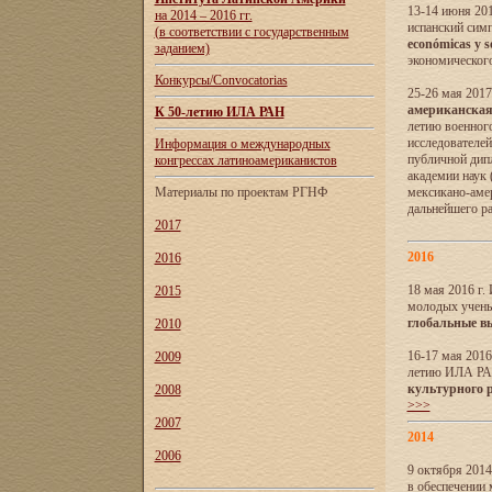
13-14 июня 201
на 2014 – 2016 гг.
испанский сим
(в соответствии с государственным
económicas y s
заданием)
экономического
Конкурсы/Convocatorias
25-26 мая 2017
американская 
К 50-летию ИЛА РАН
летию военног
исследователе
Информация о международных
публичной дип
конгрессах латиноамериканистов
академии наук
Материалы по проектам РГНФ
мексикано-амер
дальнейшего р
2017
2016
2016
18 мая 2016 г
2015
молодых учены
глобальные в
2010
16-17 мая 2016
2009
летию ИЛА РА
культурного 
2008
>>>
2007
2014
2006
9 октября 2014
в обеспечении 