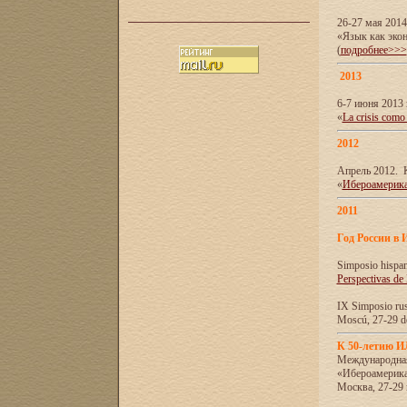
26-27 мая 201
«Язык как эко
(
подробнее>>>
2013
6-7 июня 2013 
«
La crisis como
2012
Апрель 2012. 
«
Ибероамерика
2011
Год России в 
Simposio hispa
Perspectivas de
IX Simposio rus
Moscú, 27-29 de
К 50-летию 
Международна
«Ибероамерика
Москва, 27-29 