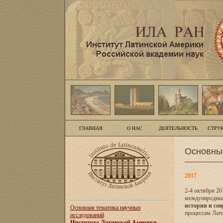
ГЛАВНАЯ
О НАС
ДЕЯТЕЛЬНОСТЬ
СТРУ
Основны
2017
2-4 октября 20
международны
история и сов
Основная тематика научных
процессам Лати
исследований
Института Латинской Америки