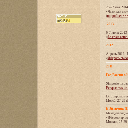
26-27 мая 201
«Язык как эко
(
подробнее>>>
2013
6-7 июня 2013 
«
La crisis como
2012
Апрель 2012. 
«
Ибероамерика
2011
Год России в 
Simposio hispa
Perspectivas de
IX Simposio rus
Moscú, 27-29 de
К 50-летию 
Международна
«Ибероамерика
Москва, 27-29 