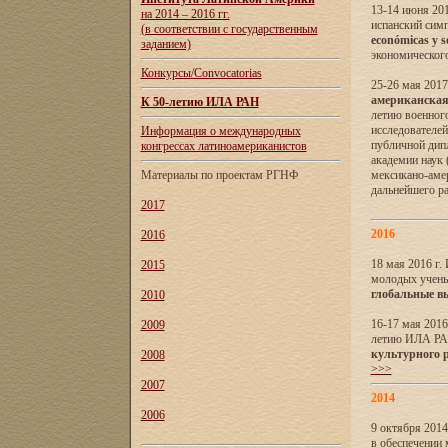
13-14 июня 201
на 2014 – 2016 гг.
испанский сим
(в соответствии с государственным
económicas y s
заданием)
экономического
Конкурсы/Convocatorias
25-26 мая 2017
американская 
К 50-летию ИЛА РАН
летию военног
исследователе
Информация о международных
публичной дип
конгрессах латиноамериканистов
академии наук
Материалы по проектам РГНФ
мексикано-амер
дальнейшего р
2017
2016
2016
18 мая 2016 г
2015
молодых учены
глобальные в
2010
16-17 мая 2016
2009
летию ИЛА РА
культурного 
2008
>>>
2007
2014
2006
9 октября 2014
в обеспечении 