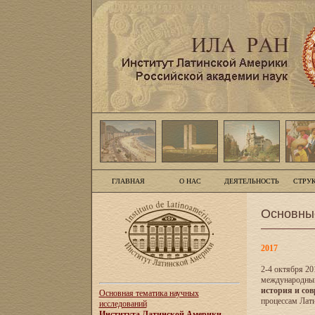
ГЛАВНАЯ
О НАС
ДЕЯТЕЛЬНОСТЬ
СТРУ
Основны
2017
2-4 октября 20
международны
история и сов
Основная тематика научных
процессам Лати
исследований
Института Латинской Америки