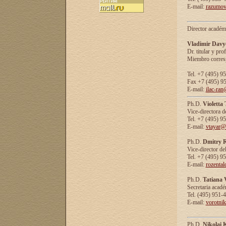
E-mail:
razumov
Director académ
Vladimir Davy
Dr. titular y prof
Miembro corresp
Tel. +7 (495) 9
Fax +7 (495) 9
E-mail:
ilac-ran
Ph.D.
Violetta
Vice-directora d
Tel. +7 (495) 9
E-mail:
vtayar@
Ph.D.
Dmitry R
Vice-director de
Tel. +7 (495) 9
E-mail:
rozenta
Ph.D.
Tatiana 
Secretaria acad
Tel. (495) 951-
E-mail:
vorotni
Ph.D.
Nikolai 