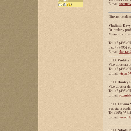
E-mail:
razumov
Director académ
Vladimir Davy
Dr. titular y prof
Miembro corresp
Tel. +7 (495) 9
Fax +7 (495) 9
E-mail:
ilac-ran
Ph.D.
Violetta
Vice-directora d
Tel. +7 (495) 9
E-mail:
vtayar@
Ph.D.
Dmitry R
Vice-director de
Tel. +7 (495) 9
E-mail:
rozenta
Ph.D.
Tatiana 
Secretaria acad
Tel. (495) 951-
E-mail:
vorotni
Ph.D.
Nikolai 