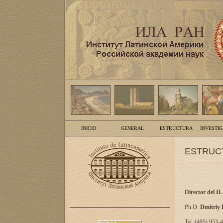
INICIO
GENERAL
ESTRUCTURA
INVESTI
ESTRUC
Director del I
Ph.D.
Dmitriy
Tel. (495) 953-