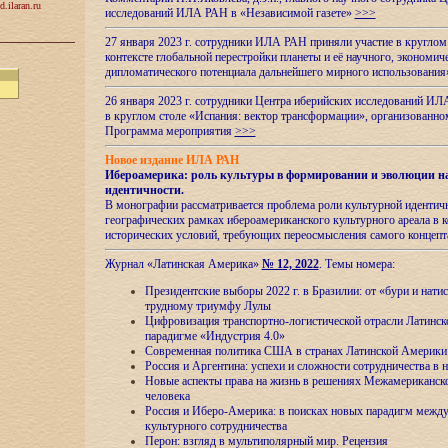
d.ilaran.ru
исследований ИЛА РАН в «Независимой газете»
>>>
27 января 2023 г. сотрудники ИЛА РАН приняли участие в круглом
контексте глобальной перестройки планеты и её научного, экономич
дипломатического потенциала дальнейшего мирного использовани
26 января 2023 г. сотрудники Центра иберийских исследований ИЛ
в круглом столе «Испания: вектор трансформации», организова
Программа мероприятия
>>>
Новое издание ИЛА РАН
Ибероамерика: роль культуры в формировании и эволюции н
идентичности
.
В монографии рассматривается проблема роли культурной идентич
географических рамках ибероамериканского культурного ареала в 
исторических условий, требующих переосмысления самого концепт
Журнал «Латинская Америка»
№ 12, 2022
. Темы номера:
Президентские выборы 2022 г. в Бразилии: от «бури и нати
трудному триумфу Лулы
Цифровизация транспортно-логистической отрасли Латинс
парадигме «Индустрия 4.0»
Современная политика США в странах Латинской Америки 
Россия и Аргентина: успехи и сложности сотрудничества в 
Новые аспекты права на жизнь в решениях Межамериканско
человека
Россия и Иберо-Америка: в поисках новых парадигм межд
культурного сотрудничества
Перон: взгляд в мультиполярный мир. Рецензия