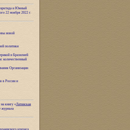
тарктида и Южный
ого 22 ноября 2022 г.
овы новой
ней политики
ерикой и Бразилией
и: количественный
вания Организации
я в России и
 на книгу «
Латинская
е журнала
украинского кризиса