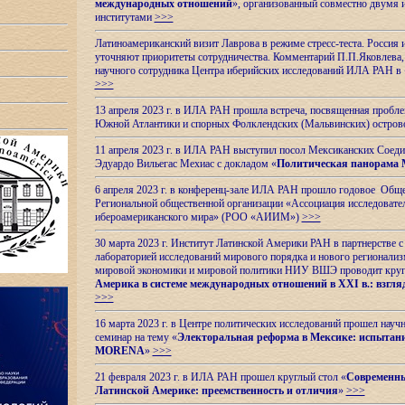
международных отношений
», организованный совместно двумя 
институтами
>>>
Латиноамериканский визит Лаврова в режиме стресс-теста. Россия 
уточняют приоритеты сотрудничества. Комментарий П.П.Яковлева, д
научного сотрудника Центра иберийских исследований ИЛА РАН в 
>>>
13 апреля 2023 г. в ИЛА РАН прошла встреча, посвященная пробл
Южной Атлантики и спорных
Фолклендских (Мальвинских) остро
11 апреля 2023 г. в ИЛА РАН выступил посол Мексиканских Соед
Эдуардо Вильегас Мехиас c докладом «
Политическая панорама 
6 апреля 2023 г. в конференц-зале ИЛА РАН прошло годовое Обще
Региональной общественной организации «Ассоциация исследовате
ибероамериканского мира» (РОО «АИИМ»)
>>>
30 марта 2023 г. Институт Латинской Америки РАН в партнерстве
лабораторией исследований мирового порядка и нового регионализ
мировой экономики и мировой политики НИУ ВШЭ проводит круг
Америка в системе международных отношений в XXI в.: взгляд
>>>
16 марта 2023 г. в Центре политических исследований прошел науч
семинар на тему «
Электоральная реформа в Мексике: испытани
MORENA
»
>>>
21 февраля 2023 г. в ИЛА РАН прошел круглый стол «
Современны
Латинской Америке: преемственность и отличия
»
>>>