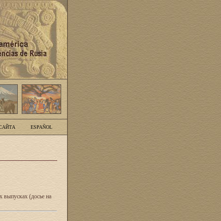
САЙТА
ESPAÑOL
 выпусках (досье на