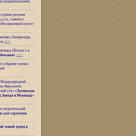
исследовательскими
и страны региона
.э.н., главного
«Независимой газете»
ематике Антарктиды,
вов
>>>
иненных Штатов г-н
Мексики
»
>>>
е собрание членов
лей
 с Международной
ма Факультета
лый стол «
Латинская
 Запада и Незапада
»
но-теоретический
е для стратегии
й левый тренд в