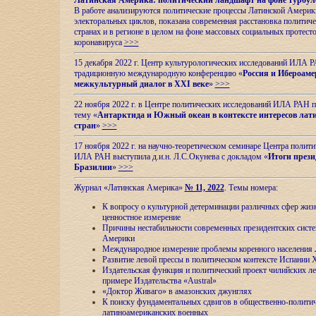
Латинская Америка: политический ландшафт на фоне турбул
В работе анализируются политические процессы Латинской Америки
электоральных циклов, показана современная расстановка политиче
странах и в регионе в целом на фоне массовых социальных протест
коронавируса
>>>
15 декабря 2022 г. Центр культурологических исследований ИЛА 
традиционную международную конференцию «
Россия и Ибероаме
межкультурный диалог в XXI веке
»
>>>
22 ноября 2022 г. в Центре политических исследований ИЛА РАН п
тему «
Антарктида и Южный океан в контексте интересов лат
стран
»
>>>
17 ноября 2022 г. на научно-теоретическом семинаре Центра полит
ИЛА РАН выступила д.и.н. Л.С.Окунева с докладом «
Итоги прези
Бразилии
»
>>>
Журнал «Латинская Америка»
№ 11, 2022
. Темы номера:
К вопросу о культурной детерминации различных сфер жиз
ценностное измерение
Причины нестабильности современных президентских систе
Америки
Международное измерение проблемы коренного населения
Развитие левой прессы в политическом контексте Испании 
Издательская функция и политический проект чилийских л
примере Издательства «Austral»
«Доктор Живаго» в амазонских джунглях
К поиску фундаментальных сдвигов в общественно-полити
латиноамериканских военных