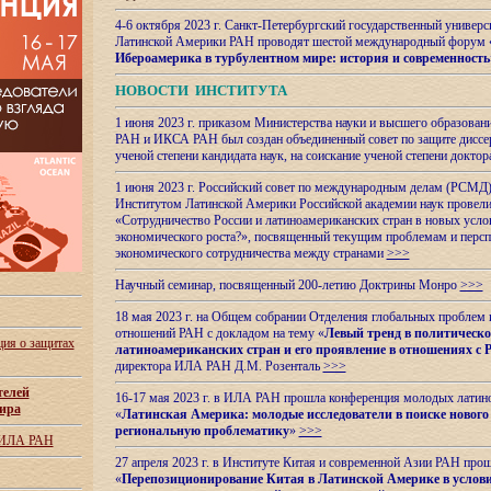
4-6 октября 2023 г. Санкт-Петербургский государственный универс
Латинской Америки РАН проводят шестой международный форум 
Ибероамерика в турбулентном мире: история и современность
НОВОСТИ ИНСТИТУТА
1 июня 2023 г. приказом Министерства науки и высшего образован
РАН и ИКСА РАН был создан объединенный совет по защите диссер
ученой степени кандидата наук, на соискание ученой степени доктор
1 июня 2023 г. Российский совет по международным делам (РСМД)
Институтом Латинской Америки Российской академии наук провели
«Сотрудничество России и латиноамериканских стран в новых услов
экономического роста?», посвященный текущим проблемам и персп
экономического сотрудничества между странами
>>>
Научный семинар, посвященный 200-летию Доктрины Монро
>>>
18 мая 2023 г. на Общем собрании Отделения глобальных проблем
отношений РАН с докладом на тему «
Левый тренд в политическ
ия о защитах
латиноамериканских стран и его проявление в отношениях с 
директора ИЛА РАН Д.М. Розенталь
>>>
телей
16-17 мая 2023 г. в ИЛА РАН прошла конференция молодых латин
ира
«
Латинская Америка: молодые исследователи в поиске нового 
региональную проблематику
»
>>>
 ИЛА РАН
27 апреля 2023 г. в Институте Китая и современной Азии РАН про
«
Перепозиционирование Китая в Латинской
Америке в услови