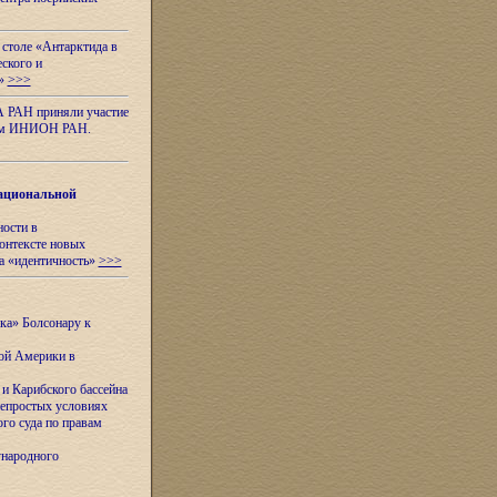
 столе «Антарктида в
еского и
я»
>>>
А РАН приняли участие
нном ИНИОН РАН.
ациональной
ности в
контексте новых
а «идентичность»
>>>
ска» Болсонару к
кой Америки в
и Карибского бассейна
непростых условиях
го суда по правам
ународного