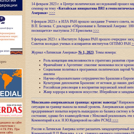
14 февраля 2023 г. в Центре политических исследований прошел на
семинар на тему «
Китайская инициатива BRI в геополитическо
Америки
»
>>>
9 февраля 2023 г. в ИЛА РАН прошло заседание Ученого совета, п
В.П. Беляева. С докладом «Образование в Латинской Америке. 100
посвящается» выступила Э.Г.Ермольева
>>>
9 февраля 2023 г. в Институте Африки РАН прошло очередное засе
Советов молодых ученых и аспирантов институтов ОГПМО РАН
>
Журнал «Латинская Америка»
№ 1, 2023
. Темы номера:
Роль концепции инклюзивности в стратегиях развития стр
ropeo
Франчайзинг в Аргентине: спасение экономики после кризи
Социальная политика в программах политических партий Чи
анализа
Научно-образовательное сотрудничество Бразилии и Европе
Культурная дипломатия Бразилии: от истоков до наших дне
Российская революция в восприятии перуанской левой инт
Жанр хоррора в мировом искусстве. Иберийские и западн
Мексикано-американская граница: кризис навсегда
? Напряжен
ситуации на границе вышла на новый уровень. Американская адми
предпринимает попытки вернуть вышедшую из баланса систему в б
состояние, однако без взаимодействия с Мексикой реализовать эти 
Комментарий к.и.н. Н.Ю.Кудеяровой на сайте РСМД
>>>
одящиеся на сайте
оответствии с
Россия и Латинская Америка хотят расшатать западоцентричный м
 4 ГК РФ). При
лов сайта
Комментарий П.П.Яковлева, д.э.н., главного научного сотрудника 