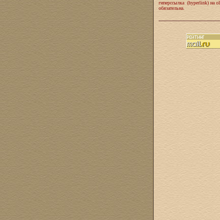
гиперссылка (hyperlink) на ol
обязательна.