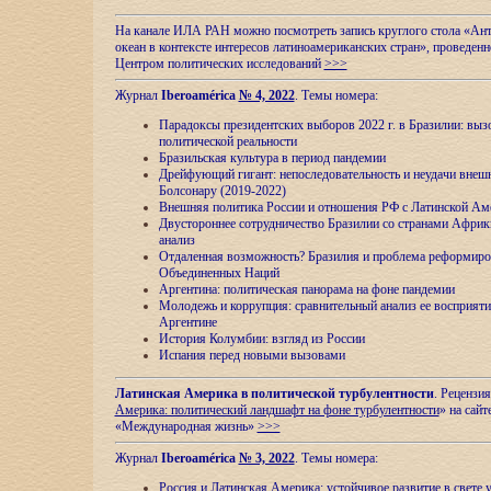
На канале ИЛА РАН можно посмотреть запись круглого стола «Ан
океан в контексте интересов латиноамериканских стран», проведенн
Центром политических исследований
>>>
Журнал
Iberoamérica
№ 4, 2022
. Темы номера:
Парадоксы президентских выборов 2022 г. в Бразилии: выз
политической реальности
Бразильская культура в период пандемии
Дрейфующий гигант: непоследовательность и неудачи внеш
Болсонару (2019-2022)
Внешняя политика России и отношения РФ с Латинской Ам
Двустороннее сотрудничество Бразилии со странами Африк
анализ
Отдаленная возможность? Бразилия и проблема реформиро
Объединенных Наций
Аргентина: политическая панорама на фоне пандемии
Молодежь и коррупция: сравнительный анализ ee восприяти
Аргентине
История Колумбии: взгляд из России
Испания перед новыми вызовами
Латинская Америка в политической турбулентности
. Рецензия
Америка: политический ландшафт на фоне турбулентности
» на сайт
«Международная жизнь»
>>>
Журнал
Iberoamérica
№ 3, 2022
. Темы номера:
Россия и Латинская Америка: устойчивое развитие в свете 