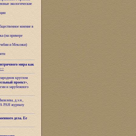
овые экологические
ации
бщественное мнение в
ка (на примере
лумбии и Мексики)
яти
нтричного мира как
>>
ународном круглом
тельный проект
»,
гии и зарубежного
овлева, д.э.н.,
ИЛА РАН журналу
оенного дела. Ее