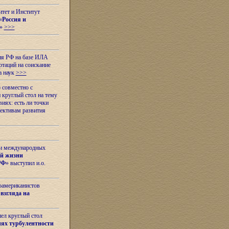
итет и Институт
«
Россия и
»
>>>
ия РФ на базе ИЛА
таций на соискание
а наук
>>>
 совместно с
 круглый стол на тему
иях: есть ли точки
ективам развития
 и международных
ой жизни
РФ
» выступил и.о.
оамериканистов
взгляда на
шел круглый стол
ях турбулентности