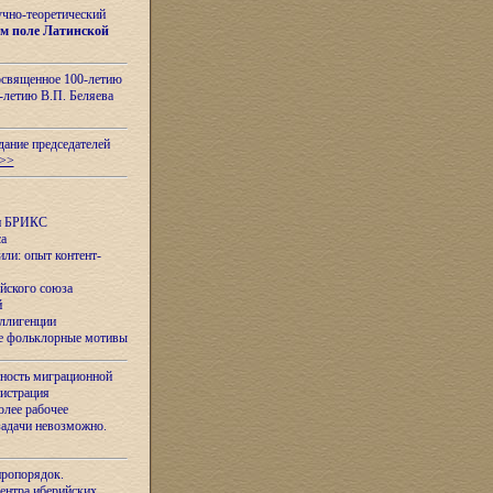
учно-теоретический
м поле Латинской
освященное 100-летию
-летию В.П. Беляева
дание председателей
>>
ан БРИКС
са
ли: опыт контент-
йского союза
й
еллигенции
ые фольклорные мотивы
ность миграционной
нистрация
олее рабочее
задачи невозможно.
иропорядок.
Центра иберийских