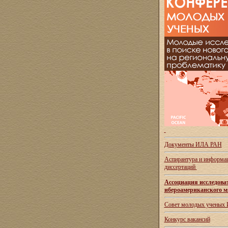
Документы ИЛА РАН
Аспирантура и
информац
диссертаций
Ассоциация исследова
ибероамериканского м
Совет молодых ученых
Конкурс вакансий