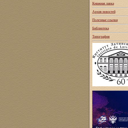
Книжная лавка
Архив новостей
Полезные ссылки
Библиотека
Типография