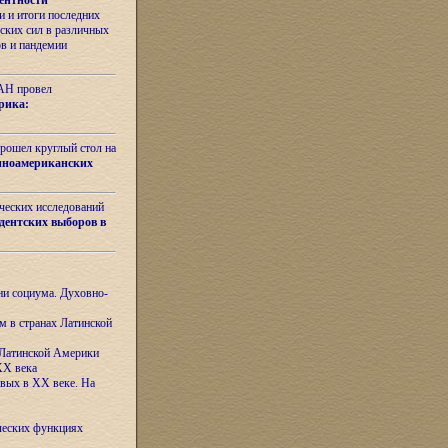
ентности
 и итоги последних
ских сил в различных
ов и пандемии
РАН провел
рика:
рошел круглый стол на
иноамериканских
ических исследований
дентских выборов в
ни социума. Духовно-
м в странах Латинской
 Латинской Америки
XX века
евых в XX веке. На
ческих функциях