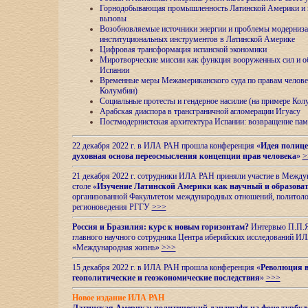
Горнодобывающая промышленность Латинской Америки и н
вызовы
Возобновляемые источники энергии и проблемы модерниз
институциональных инструментов в Латинской Америке
Цифровая трансформация испанской экономики
Миротворческие миссии как функция вооруженных сил и о
Испании
Временные меры Межамериканского суда по правам челове
Колумбии)
Социальные протесты и гендерное насилие (на примере Ко
Арабская диаспора в трансграничной агломерации Игуасу
Постмодернистская архитектура Испании: возвращение пам
22 декабря 2022 г. в ИЛА РАН прошла конференция «
Идея полице
духовная основа переосмысления концепции прав человека
»
>
21 декабря 2022 г. сотрудники ИЛА РАН приняли участие в Межд
столе
«Изучение Латинской Америки как научный и образова
организованной Факультетом международных отношений, политоло
регионоведения
РГГУ
>>>
Россия и Бразилия: курс к новым горизонтам?
Интервью П.П.Як
главного научного сотрудника Центра иберийских исследований 
«Международная жизнь»
>>>
15 декабря 2022 г. в ИЛА РАН прошла конференция «
Революция в
геополитические и геоэкономические последствия
»
>>>
Новое издание ИЛА РАН