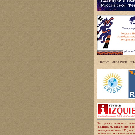
-
América Latina Portal Eu
Все права на материалы, нах
old.ilaran.ru, охраняются в с
законодательством РФ (часть
любом использовании материа