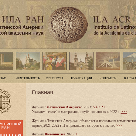
 НАС
ДЕЯТЕЛЬНОСТЬ
СТРУКТУРА
ПУБЛИКАЦИИ
КОНТАКТЫ
КАРТА 
Главная
Журнал
"
Латинская Америка
"
2023:
5
4
3
2
1
Указатель статей и материалов, опубликованных в 2022 г.
>>>
Журнал «Латинская Америка» объявляет о нескольких тематических
период 2021-2022 гг.) и приглашает авторов к участию
>>>
Журнал
Iberoamérica
2023:
1