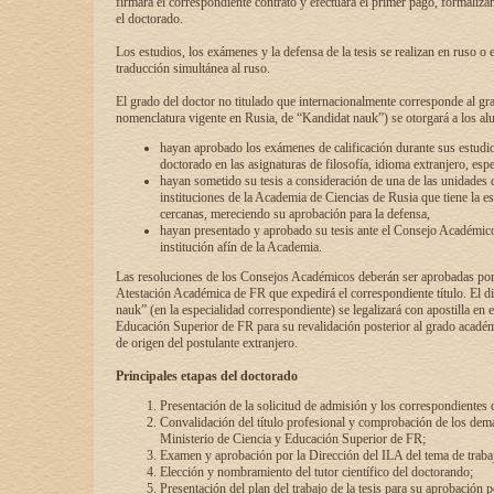
firmará el correspondiente contrato y efectuará el primer pago, formaliz
el doctorado.
Los estudios, los exámenes y la defensa de la tesis se realizan en ruso o 
traducción simultánea al ruso.
El grado del doctor no titulado que internacionalmente corresponde al gr
nomenclatura vigente en Rusia, de “Kandidat nauk”) se otorgará a los a
hayan aprobado los exámenes de calificación durante sus estudio
doctorado en las asignaturas de filosofía, idioma extranjero, espe
hayan sometido su tesis a consideración de una de las unidades 
instituciones de la Academia de Ciencias de Rusia que tiene la es
cercanas, mereciendo su aprobación para la defensa,
hayan presentado y aprobado su tesis ante el Consejo Académico
institución afín de la Academia.
Las resoluciones de los Consejos Académicos deberán ser aprobadas por
Atestación Académica de FR que expedirá el correspondiente título. El 
nauk” (en la especialidad correspondiente) se legalizará con apostilla en 
Educación Superior de FR para su revalidación posterior al grado académ
de origen del postulante extranjero.
Principales etapas del doctorado
Presentación de la solicitud de admisión y los correspondientes
Convalidación del título profesional y comprobación de los dem
Ministerio de Ciencia y Educación Superior de FR;
Examen y aprobación por la Dirección del ILA del tema de trabaj
Elección y nombramiento del tutor científico del doctorando;
Presentación del plan del trabajo de la tesis para su aprobación 