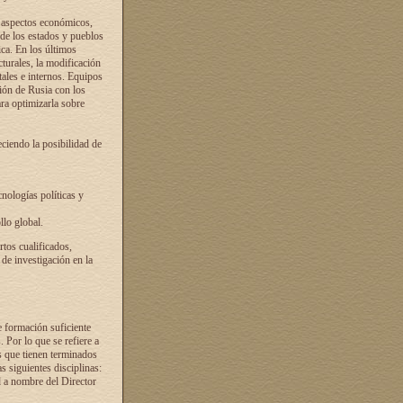
s aspectos económicos,
 de los estados y pueblos
ica. En los últimos
cturales, la modificación
atales e internos. Equipos
ción de Rusia con los
ra optimizarla sobre
ciendo la posibilidad de
cnologías políticas y
llo global.
rtos cualificados,
 de investigación en la
e formación suficiente
. Por lo que se refiere a
s que tienen terminados
as siguientes disciplinas:
d a nombre del Director