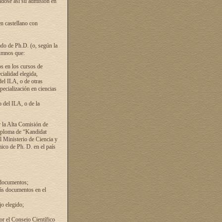
ándose así su admisión en
en castellano con
ado de Ph.D. (o, según la
lumnos que:
s en los cursos de
cialidad elegida,
del ILA, o de otras
pecialización en ciencias
 del ILA, o de la
 la Alta Comisión de
diploma de “Kandidat
el Ministerio de Ciencia y
ico de Ph. D. en el país
 documentos;
ás documentos en el
o elegido;
por el Consejo Científico