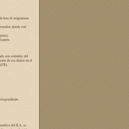
a lista de asignaturas
 estudios donde esté
ginas);
icantes.
ado son eximidos del
ión de sus títulos en el
 (FR).
rrespondiente.
entífico del ILA, se