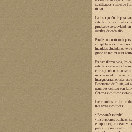
formación de especialistas
cualificados a nivel de Ph
titular.
La inscripción de postulan
estudios de doctorado se r
prueba de selectividad, en
octubre de cada año.
Puede concurrir toda pers
completado estudios univer
incluidos ciudadanos extr
grado de máster o su equiv
En este último caso, las c
estudio se atienen a lo que
correspondientes conveni
internacionales o acuerdos
intergubernamentales suscr
Federación de Rusia, así 
acuerdos del ILA con Uni
Centros científicos extranj
Los estudios de doctorado
tres áreas científicas:
• Economía mundial
• Instituciones políticas, c
etnopolítica, procesos y te
políticas y nacionales.