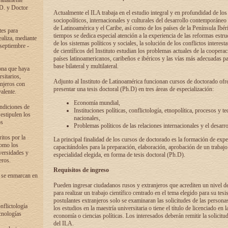
 altamente
.D. y Doctor
Actualmente el ILA trabaja en el estudio integral y en profundidad de lo
sociopolíticos, internacionales y culturales del desarrollo contemporáneo
de Latinoamérica y el Caribe, así como de los países de la Península Ibér
tes para
tiempos se dedica especial atención a la experiencia de las reformas estru
ealiza, mediante
de los sistemas políticos y sociales, la solución de los conflictos interest
 septiembre -
de científicos del Instituto estudian los problemas actuales de la coopera
países latinoamericanos, caribeños e ibéricos y las vías más adecuadas pa
base bilateral y multilateral.
ona que haya
sitarios,
Adjunto al Instituto de Latinoamérica funcionan cursos de doctorado ofre
anjeros con
presentar una tesis doctoral (Ph.D) en tres áreas de especialización:
alente.
Economía mundial,
ondiciones de
Instituciones políticas, conflictología, etnopolítica, procesos y te
 estipulen los
nacionales,
os
Problemas políticos de las relaciones internacionales y el desarro
itos por la
La principal finalidad de los cursos de doctorado es la formación de expe
como los
capacitándoles para la preparación, elaboración, aprobación de un trabajo
versidades y
especialidad elegida, en forma de tesis doctoral (Ph.D).
eros.
Requisitos de ingreso
 se enmarcan en
Pueden ingresar ciudadanos rusos y extranjeros que acrediten un nivel d
para realizar un trabajo científico centrado en el tema elegido para su tesis
postulantes extranjeros solo se examinaran las solicitudes de las persona
onflictología
los estudios en la maestría universitaria o tiene el título de licenciado en l
cnologías
economía o ciencias políticas. Los interesados deberán remitir la solicitu
del ILA.