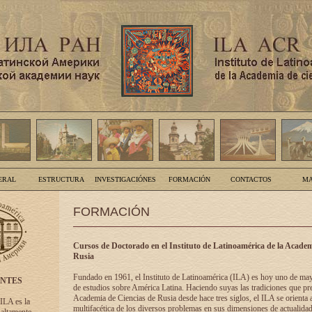
ERAL
ESTRUCTURA
INVESTIGACIÓNES
FORMACIÓN
CONTACTOS
MA
FORMACIÓN
Cursos de Doctorado en el Instituto de Latinoamérica de la Academ
Rusia
Fundado en 1961, el Instituto de Latinoamérica (ILA) es hoy uno de ma
ENTES
de estudios sobre América Latina. Haciendo suyas las tradiciones que pre
Academia de Ciencias de Rusia desde hace tres siglos, el ILA se orienta a
 ILA es la
multifacética de los diversos problemas en sus dimensiones de actualidad