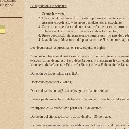
s relaciones
ollo global
Se adjuntaran a la solicitud
:
Curriculum vitae;
Fotocopia del diploma de estudios superiores universitarios con l
cursadas en cada año y las notas recibidas por el estudiante;
Carta de recomendación de una institución científica o centro de
trabajando el postulante, firmada por el director o rector;
Breve descripción del tema elegido para la tesis (no más de 3 pá
Lista de las publicaciones del postulante que él estime más signif
Los documentos se presentan en ruso, español o inglés.
Actualmente los ciudadanos extranjeros que aspiren a ingresar en doctor
examen formal de ingreso. Pero deberán pasar primeramente la convalidac
Ministerio de la Ciencia y Educación Superior de la Federación de Rusia
Duración de los estudios en el ILA:
Doctorado presencial - 3 años;
Doctorado a distancia (3-4 años) según el plan individual.
Plazo tope de presentación de los documentos: el 1 de octubre del año co
Inscripción en la matricula: a partir del 15 de octubre.
Duración del año académico: 1 de noviembre - 31 de mayo.
En caso de aprobación de la candidatura por la Dirección y el Consejo Ci