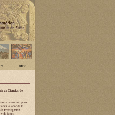
PA
RUSO
ia de Ciencias de
yores centros europeos
siden la labor de la
 la investigación
 y de futuro.