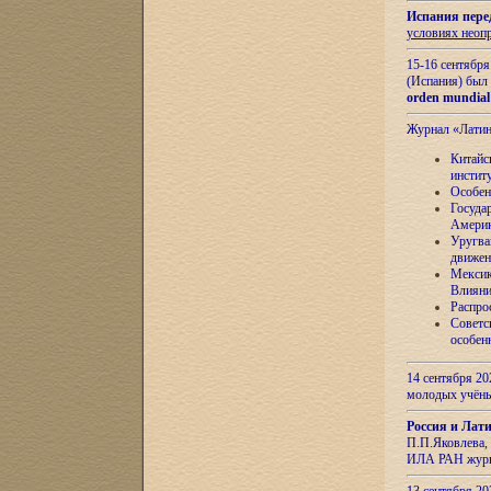
Испания пере
условиях неоп
15-16 сентябр
(Испания) был
orden mundial
Журнал «Лати
Китайс
инстит
Особен
Госуда
Амери
Уругва
движен
Мексик
Влияни
Распро
Советс
особен
14 сентября 20
молодых учён
Россия и Лат
П.П.Яковлева, 
ИЛА РАН журн