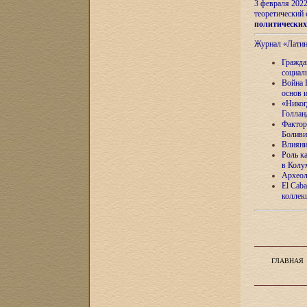
3 февраля 202
теоретический 
политически
Журнал «Лати
Гражда
социал
Война 
основ 
«Никог
Голлан
Фактор
Боливи
Влияни
Роль к
в Колу
Археол
El Caba
коллек
ГЛАВНАЯ