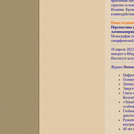
проблемам обе
серьезно ослож
Испании. Кром
взаимодейств
Новое издани
Перспектива 
латиноамери
Монография по
специфической
18 апреля 202
поворот в Ибер
Институте все
Журнал
Iberoa
Цифров
Основн
Латинс
Энерге
Связь 
Колум
«Левый
особен
Глобал
дихото
Развит
внутри
40 лет