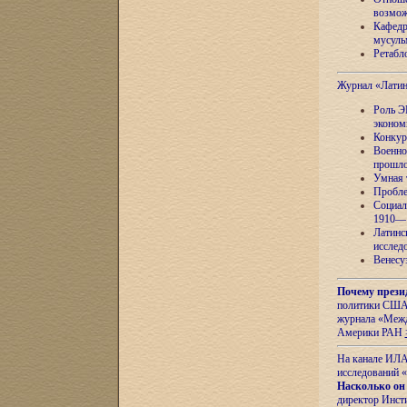
возмож
Кафедр
мусуль
Ретабло
Журнал «Лати
Роль Э
эконом
Конкур
Военно
прошло
Умная 
Пробле
Социал
1910—1
Латинс
исслед
Венесу
Почему прези
политики США 
журнала «Межд
Америки РАН
На канале ИЛА
исследований «
Насколько он
директор Инст