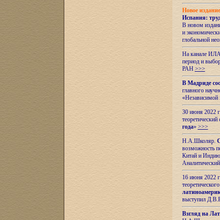
Новое издани
Испания: тру
В новом издан
и экономическ
глобальной не
На канале ИЛА
период и выбо
РАН
>>>
В Мадриде со
главного науч
«Независимой 
30 июня 2022 
теоретический 
года
»
>>>
Н.А.Школяр.
С
возможность пе
Китай и Индию,
Аналитический
16 июня 2022 г
теоретического
латиноамерик
выступил Д.В.
Взгляд на Ла