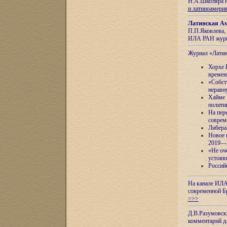
Н.А.Школяра н
и латиноамери
Латинская Ам
П.П.Яковлева, 
ИЛА РАН журн
Журнал «Лати
Хорхе 
времен
«Собст
неравн
Хайме 
полити
На пер
соврем
Либера
Новое 
2019—
«Не оч
устояв
Россий
На канале ИЛА
современной Б
>>>
Д.В.Разумовск
комментарий 