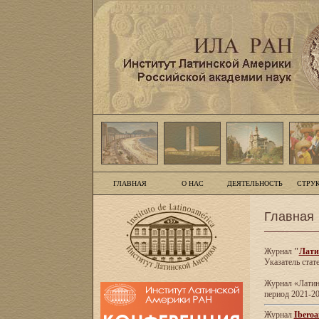
ГЛАВНАЯ
О НАС
ДЕЯТЕЛЬНОСТЬ
СТРУ
Главная
Журнал
"
Лати
Указатель стат
Журнал «Латинс
период 2021-20
Журнал
Iberoa