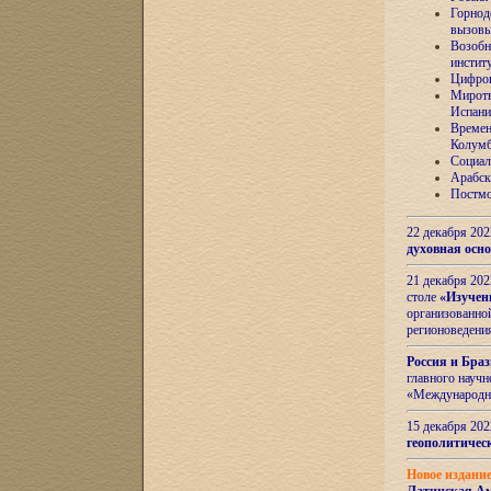
Горнод
вызов
Возобн
инстит
Цифров
Миротв
Испани
Времен
Колумб
Социал
Арабск
Постмо
22 декабря 20
духовная осн
21 декабря 20
столе
«Изучен
организованно
регионоведени
Россия и Бра
главного науч
«Международн
15 декабря 20
геополитическ
Новое издани