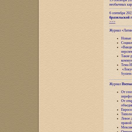
13 сентября 2
необычных кар
6 сентября 20
бразильской г
>>>
Журнал «Лати
Новые 
Социал
«Вакци
перспе
Такие 
коммун
Тема И
«Локус
System 
Журнал
Iberoa
От гео
перефо
От отк
объеди
Евросо
Типоло
Левое д
правой
Мексик
Отноше