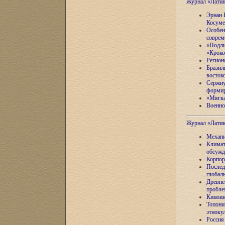
Журнал «Лати
Эрнан 
Косуме
Особен
соврем
«Подли
«Кроко
Регион
Бразил
восток
Сержиу
формир
«Мягка
Военно
Журнал «Лати
Механи
Климат
обсужд
Корпор
Послед
глобал
Древне
пробле
Киноин
Топони
этноку
Россия