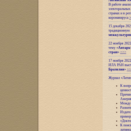
Латинская Ам
В работе анал
электоральных 
странах и в ре
коронавируса
15 декабря 20
традиционную
межкультурны
22 ноября 2022
тему «
Антаркт
стран
»
>>>
17 ноября 2022
ИЛА РАН высту
Бразилии
»
>>
Журнал «Лати
К вопр
ценнос
Причин
Амери
Междун
Развит
Издате
пример
«Докто
К поис
латино