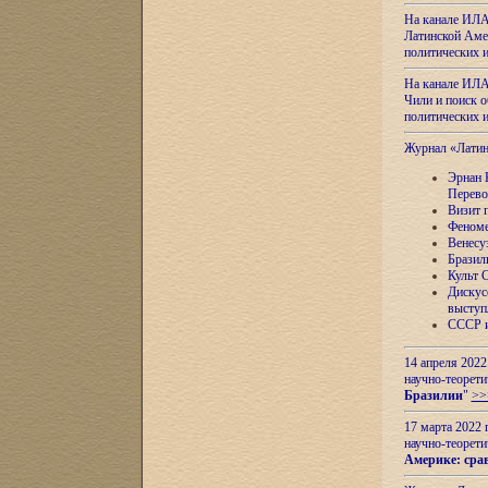
На канале ИЛА
Латинской Амер
политических
На канале ИЛА
Чили и поиск о
политических
Журнал «Лати
Эрнан 
Перево
Визит 
Феноме
Венесу
Бразил
Культ 
Дискус
выступ
СССР и
14 апреля 2022
научно-теорети
Бразилии
"
>>
17 марта 2022 
научно-теорети
Америке: сра