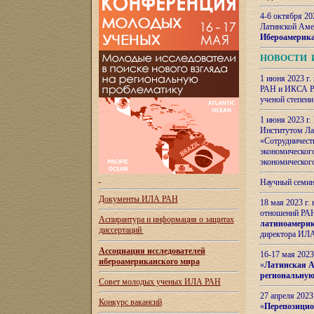
4-6 октября 20
Латинской Аме
Ибероамерика
НОВОСТИ 
1 июня 2023 г.
РАН и ИКСА РА
ученой степени
1 июня 2023 г
Институтом Ла
«Сотрудничеств
экономическог
экономическог
Научный семин
Документы ИЛА РАН
18 мая 2023 г
отношений РАН
Аспирантура и
информация о защитах
латиноамерик
диссертаций
директора ИЛА
Ассоциация исследователей
16-17 мая 202
ибероамериканского мира
«
Латинская Ам
региональную
Совет молодых ученых ИЛА РАН
27 апреля 2023
Конкурс вакансий
«
Перепозицио