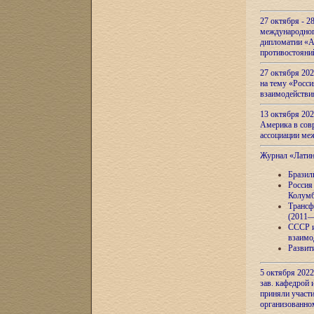
27 октября - 2
международног
дипломатии «А
противостояни
27 октября 20
на тему «Росси
взаимодействи
13 октября 202
Америка в сов
ассоциации ме
Журнал «Лати
Бразил
Россия
Колумб
Трансф
(2011—
СССР и
взаимо
Развит
5 октября 2022
зав. кафедрой
приняли участи
организованно