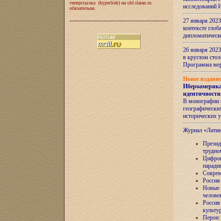
гиперссылка (hyperlink) на old.ilaran.ru
исследований 
обязательна.
27 января 2023
контексте глоб
дипломатическ
26 января 2023
в круглом сто
Программа ме
Новое издани
Ибероамерика
идентичности
В монографии 
географических
исторических 
Журнал «Лати
Президе
трудно
Цифров
паради
Соврем
Россия
Новые 
челове
Россия
культу
Перон: