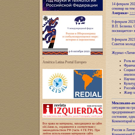
14 февраля 202
семинар на тем
Америки
»
>>
9 февраля 202
В.П. Беляева. 
посвящается» 
9 февраля 2023
Советов моло
Журнал «Лати
-
Роль к
América Latina Portal Europeo
Франча
Социал
анализ
Научно
Культу
Россий
Жанр х
Мексикано-ам
ситуации на г
предпринимает
состояние, одн
Комментарий к
Все права на материалы, находящиеся на сайте
old.ilaran.ru, охраняются в соответствии с
Россия и Лати
законодательством РФ (часть 4 ГК РФ). При
любом использовании материалов сайта
Комментарий П.