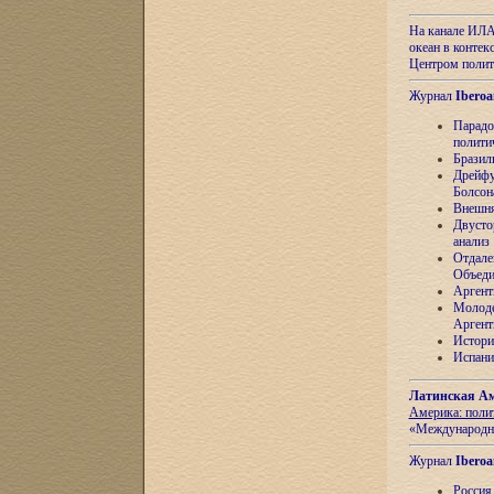
На канале ИЛА
океан в контек
Центром полит
Журнал
Iberoa
Парадо
полити
Бразил
Дрейфу
Болсон
Внешня
Двусто
анализ
Отдале
Объеди
Аргент
Молоде
Аргент
Истори
Испани
Латинская Ам
Америка: поли
«Международн
Журнал
Iberoa
Россия