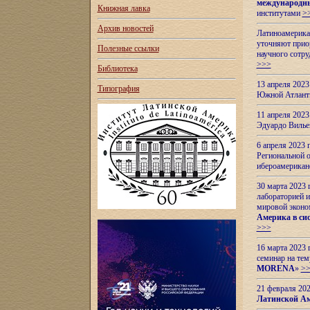
международн
Книжная лавка
институтами
>
Архив новостей
Латиноамерикан
уточняют приор
Полезные ссылки
научного сотр
>>>
Библиотека
13 апреля 202
Типография
Южной Атлант
11 апреля 202
Эдуардо Вилье
6 апреля 2023
Региональной 
ибероамерика
30 марта 2023
лабораторией и
мировой эконо
Америка в сис
>>>
16 марта 2023 
семинар на тем
MORENA
»
>
21 февраля 20
Латинской Ам