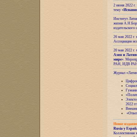
2 июня 2022 г
тему «
Испани
Институт Латин
жизни А.Н.Боро
издательского
26 мая 2022 г
Ассоциации ис
20 мая 2022 г.
Азия и Латин
мире
». Мероп
РАН, ИДВ РА
Журнал «Лати
Цифров
Социал
Гумани
«Полит
Электо
2022 гг
Внешняя
«Ответ
Новое издани
Rusia y España
Коллективная 