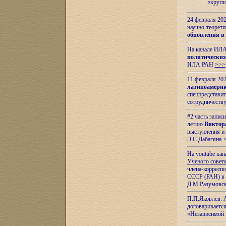
«кругл
24 февраля 202
научно-теорети
обновления в
На канале ИЛА
политических
ИЛА РАН
>>>
11 февраля 202
латиноамерик
спецпредстави
сотрудничест
#2 часть запис
летию
Виктор
выступления и
Э.С.Дабагяна
На youtube ка
Ученого совета
члена-корресп
СССР (РАН) в 1
Д.М.Разумовск
П.П.Яковлев.
договариваетс
«Независимой 