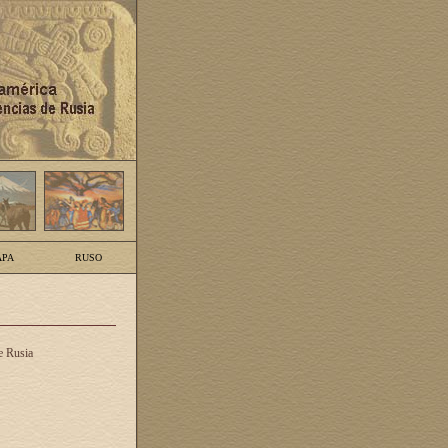
PA
RUSO
e Rusia