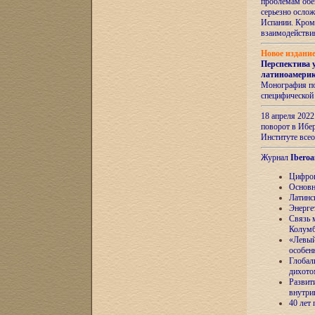
проблемам обе
серьезно ослож
Испании. Кром
взаимодейств
Новое издани
Перспектива 
латиноамери
Монография по
специфической
18 апреля 202
поворот в Ибер
Институте все
Журнал
Iberoa
Цифров
Основн
Латинс
Энерге
Связь 
Колум
«Левый
особен
Глобал
дихото
Развит
внутри
40 лет