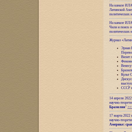
На канале ИЛА
Латинской Амер
политических
На канале ИЛА
Чили и поиск о
политических
Журнал «Лати
Эрнан 
Перево
Визит 
Феноме
Венесу
Бразил
Культ 
Дискус
выступ
СССР и
14 апреля 2022
научно-теорети
Бразилии
"
>>
17 марта 2022 
научно-теорети
Америке: сра