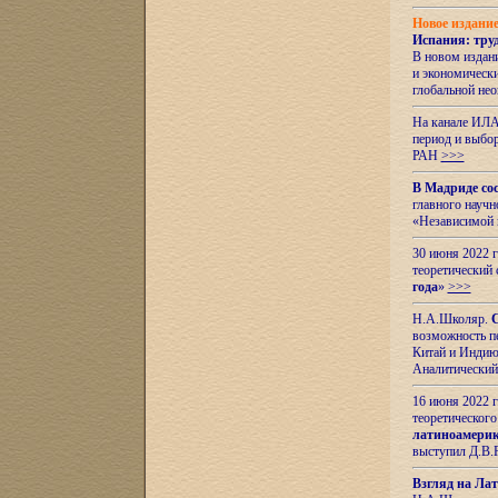
Новое издани
Испания: тру
В новом издан
и экономическ
глобальной не
На канале ИЛА
период и выбо
РАН
>>>
В Мадриде со
главного науч
«Независимой 
30 июня 2022 
теоретический 
года
»
>>>
Н.А.Школяр.
С
возможность пе
Китай и Индию,
Аналитический
16 июня 2022 г
теоретического
латиноамерик
выступил Д.В.
Взгляд на Ла