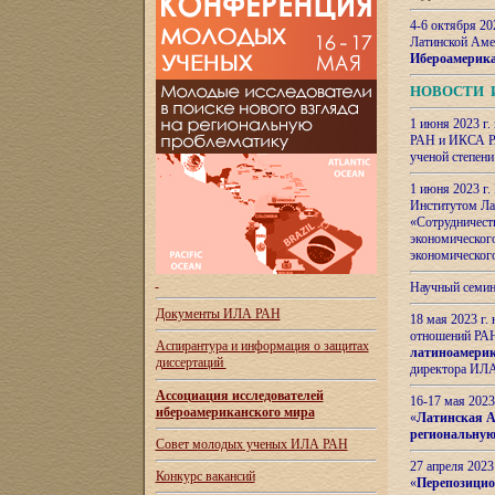
4-6 октября 20
Латинской Аме
Ибероамерика
НОВОСТИ 
1 июня 2023 г.
РАН и ИКСА РА
ученой степени
1 июня 2023 г
Институтом Ла
«Сотрудничеств
экономическог
экономическог
Научный семин
Документы ИЛА РАН
18 мая 2023 г
отношений РАН
Аспирантура и
информация о защитах
латиноамерик
диссертаций
директора ИЛА
Ассоциация исследователей
16-17 мая 202
ибероамериканского мира
«
Латинская Ам
региональную
Совет молодых ученых ИЛА РАН
27 апреля 2023
Конкурс вакансий
«
Перепозицио