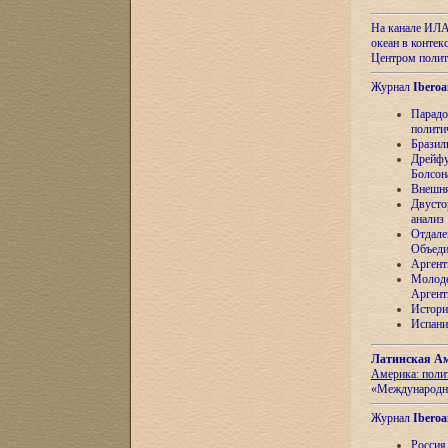
На канале ИЛА
океан в контек
Центром полит
Журнал
Iberoa
Парадо
полити
Бразил
Дрейфу
Болсон
Внешня
Двусто
анализ
Отдале
Объеди
Аргент
Молоде
Аргент
Истори
Испани
Латинская Ам
Америка: поли
«Международн
Журнал
Iberoa
Россия