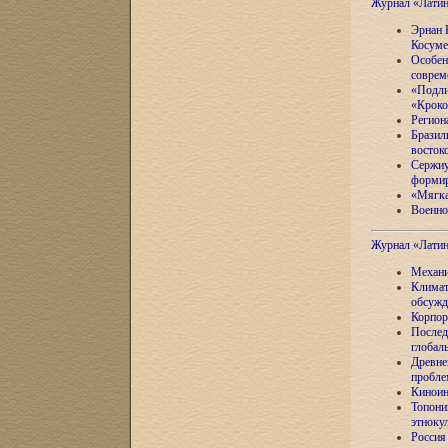
Журнал «Лати
Эрнан 
Косуме
Особен
соврем
«Подли
«Кроко
Регион
Бразил
восток
Сержиу
формир
«Мягка
Военно
Журнал «Лати
Механи
Климат
обсужд
Корпор
Послед
глобал
Древне
пробле
Киноин
Топони
этноку
Россия