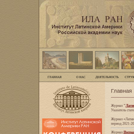
ГЛАВНАЯ
О НАС
ДЕЯТЕЛЬНОСТЬ
СТРУ
Главная
Журнал
"
Лати
Указатель стат
Журнал «Латинс
период 2021-20
Журнал
Iberoa