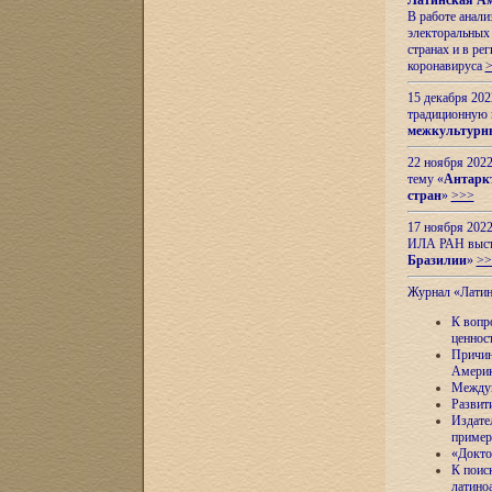
Латинская Ам
В работе анал
электоральных 
странах и в ре
коронавируса
15 декабря 20
традиционную
межкультурны
22 ноября 2022
тему «
Антаркт
стран
»
>>>
17 ноября 2022
ИЛА РАН высту
Бразилии
»
>>
Журнал «Лати
К вопр
ценнос
Причин
Амери
Междун
Развит
Издате
пример
«Докто
К поис
латино