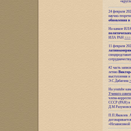
«кругл
24 февраля 202
научно-теорети
обновления в
На канале ИЛА
политических
ИЛА РАН
>>>
11 февраля 202
латиноамерик
спецпредстави
сотрудничест
#2 часть запис
летию
Виктор
выступления и
Э.С.Дабагяна
На youtube ка
Ученого совета
члена-корресп
СССР (РАН) в 1
Д.М.Разумовск
П.П.Яковлев.
договариваетс
«Независимой 