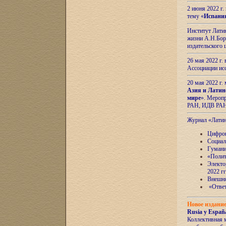
2 июня 2022 г
тему «
Испани
Институт Латин
жизни А.Н.Боро
издательского
26 мая 2022 г
Ассоциации ис
20 мая 2022 г.
Азия и Латин
мире
». Мероп
РАН, ИДВ РА
Журнал «Лати
Цифров
Социал
Гумани
«Полит
Электо
2022 гг
Внешняя
«Ответ
Новое издани
Rusia y España
Коллективная 