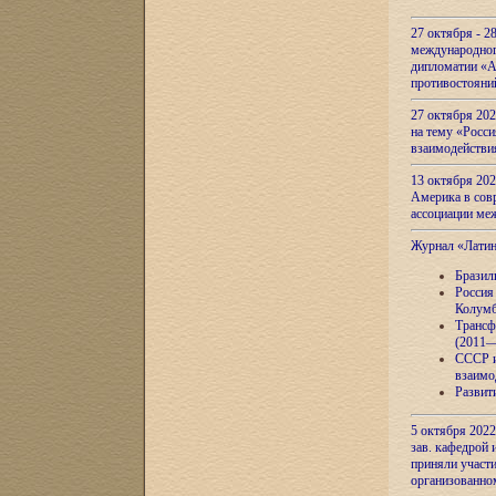
27 октября - 2
международног
дипломатии «А
противостояни
27 октября 20
на тему «Росси
взаимодействи
13 октября 202
Америка в сов
ассоциации ме
Журнал «Лати
Бразил
Россия
Колумб
Трансф
(2011—
СССР и
взаимо
Развит
5 октября 2022
зав. кафедрой
приняли участи
организованно