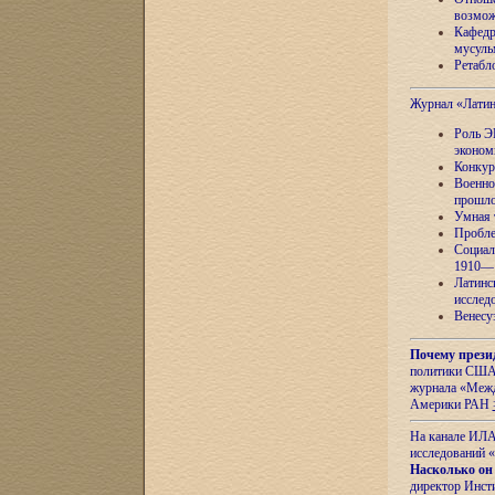
возмож
Кафедр
мусуль
Ретабло
Журнал «Лати
Роль Э
эконом
Конкур
Военно
прошло
Умная 
Пробле
Социал
1910—1
Латинс
исслед
Венесу
Почему прези
политики США 
журнала «Межд
Америки РАН
На канале ИЛА
исследований «
Насколько он
директор Инст