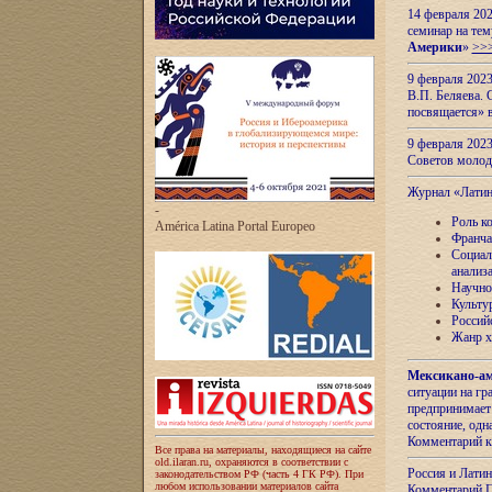
14 февраля 202
семинар на тем
Америки
»
>>
9 февраля 202
В.П. Беляева. 
посвящается» 
9 февраля 2023
Советов моло
Журнал «Лати
-
Роль к
América Latina Portal Europeo
Франча
Социал
анализ
Научно
Культу
Россий
Жанр х
Мексикано-ам
ситуации на г
предпринимает
состояние, одн
Комментарий к
Все права на материалы, находящиеся на сайте
old.ilaran.ru, охраняются в соответствии с
Россия и Лати
законодательством РФ (часть 4 ГК РФ). При
любом использовании материалов сайта
Комментарий П.