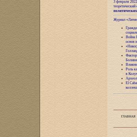
3 февраля 202
теоретический 
политически
Журнал «Лати
Гражда
социал
Война 
основ 
«Никог
Голлан
Фактор
Боливи
Влияни
Роль к
в Колу
Археол
El Caba
коллек
ГЛАВНАЯ