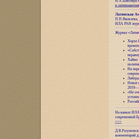
Н.А.Школяра н
и латиноамери
Латинская Ам
П.П.Яковлева, 
ИЛА РАН журн
Журнал «Лати
Хорхе 
времен
«Собст
неравн
Хайме 
полити
На пер
соврем
Либера
Новое 
2019—
«Не оч
устояв
Россий
На канале ИЛА
современной Б
>>>
Д.В.Разумовск
комментарий 