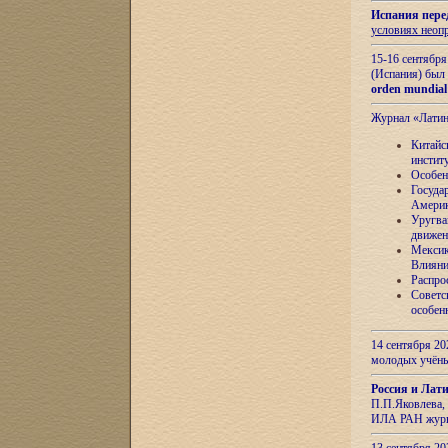
Испания пере
условиях неоп
15-16 сентябр
(Испания) был
orden mundial
Журнал «Лати
Китайс
инстит
Особен
Госуда
Амери
Уругва
движен
Мексик
Влияни
Распро
Советс
особен
14 сентября 20
молодых учён
Россия и Лат
П.П.Яковлева, 
ИЛА РАН журн