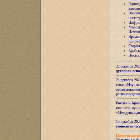
Горнод
вызов
Возобн
инстит
Цифров
Миротв
Испани
Времен
Колумб
Социал
Арабск
Постмо
22 декабря 20
духовная осн
21 декабря 20
столе
«Изучен
организованно
регионоведени
Россия и Бра
главного науч
«Международн
15 декабря 20
геополитическ
Новое издани