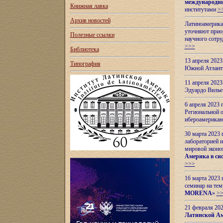
международн
Книжная лавка
институтами
>
Архив новостей
Латиноамерикан
уточняют приор
Полезные ссылки
научного сотр
>>>
Библиотека
13 апреля 202
Типография
Южной Атлант
11 апреля 202
Эдуардо Вилье
6 апреля 2023
Региональной 
ибероамерика
30 марта 2023
лабораторией и
мировой эконо
Америка в сис
>>>
16 марта 2023 
семинар на тем
MORENA
»
>
21 февраля 20
Латинской Ам