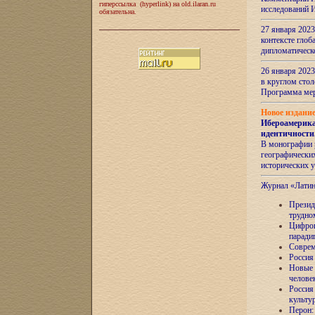
гиперссылка (hyperlink) на old.ilaran.ru
исследований 
обязательна.
27 января 2023
контексте глоб
дипломатическ
26 января 2023
в круглом сто
Программа ме
Новое издани
Ибероамерика
идентичности
В монографии 
географических
исторических 
Журнал «Лати
Президе
трудно
Цифров
паради
Соврем
Россия
Новые 
челове
Россия
культу
Перон: