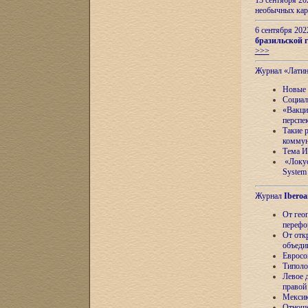
13 сентября 2
необычных кар
6 сентября 20
бразильской г
>>>
Журнал «Лати
Новые 
Социал
«Вакци
перспе
Такие 
коммун
Тема И
«Локус
System 
Журнал
Iberoa
От гео
перефо
От отк
объеди
Евросо
Типоло
Левое д
правой
Мексик
Отноше