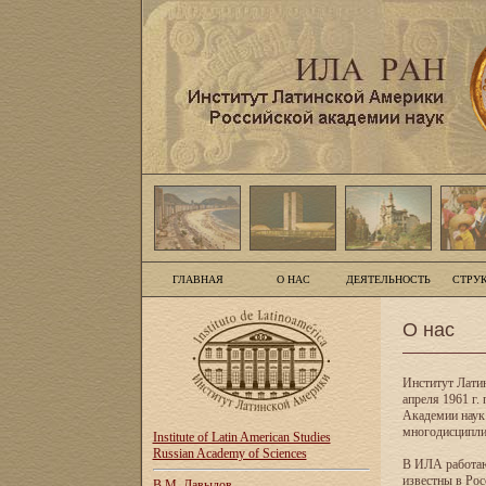
ГЛАВНАЯ
О НАС
ДЕЯТЕЛЬНОСТЬ
СТРУ
О нас
Институт Лати
апреля 1961 г
Академии наук
многодисципли
Institute of Latin American Studies
Russian Academy of Sciences
В ИЛА работаю
известны в Рос
В.М. Давыдов