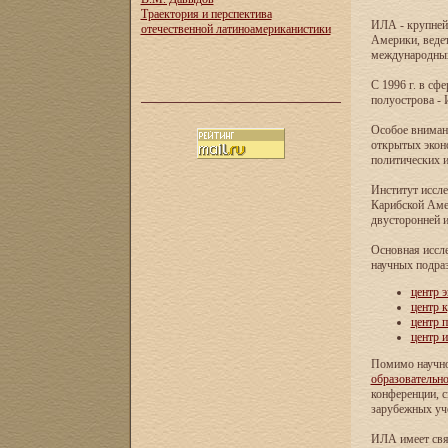
Траектория и перспектива
ИЛА - крупней
отечественной латиноамериканистики
Америки, ведет
международных 
С 1996 г. в с
полуострова - 
Особое внимани
открытых экон
политических и
Институт иссле
Карибской Аме
двусторонней и
Основная иссл
научных подра
центр 
центр 
центр 
центр 
Помимо научно
образовательн
конференции, с
зарубежных уч
ИЛА имеет свя