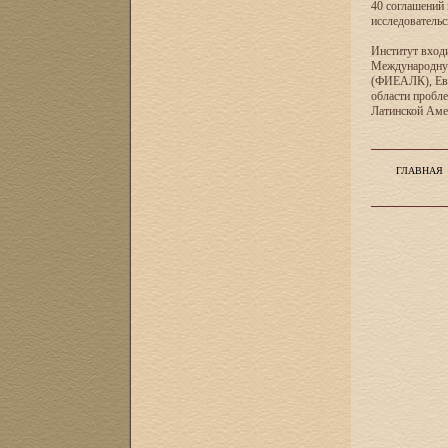
40 соглашений 
исследователь
Институт входи
Международную
(ФИЕАЛК), Евр
области пробл
Латинской Ам
ГЛАВНАЯ