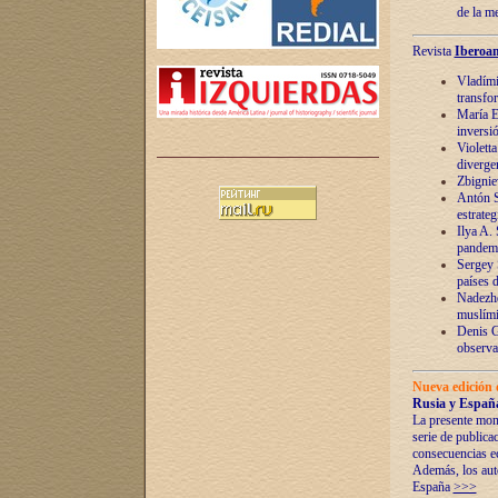
de la m
Revista
Iberoam
Vladímir
transfo
María E
inversi
Violett
diverge
Zbignie
Antón S
estrateg
Ilya A.
pandem
Sergey 
países 
Nadezhd
muslími
Denis G
observac
Nueva edición 
Rusia y España
La presente mono
serie de publica
consecuencias e
Además, los auto
España
>>>