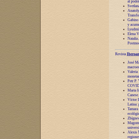
al pode
Svetlan
Anatoly
Transfo
Gabino 
y acumu
Lyudmil
Elena V.
Natalia
Postmod
Revista
Iberoam
José Ma
macroec
Valeria
monetari
Petr P.
COVID
Marta Is
Canese. 
Víctor 
Latina:
Tamara 
ecológi
Zbígnev
Magomed
univers
Alexis 
regiones