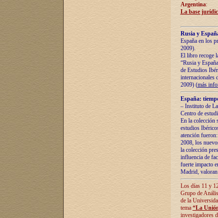
Argentina
:
La base jurídic
Rusia y España
España en los pr
2009).
El libro recoge 
“Rusia y España 
de Estudios Ibér
internacionales 
2009) (
más inf
España: tiempo
– Instituto de L
Centro de estud
En la colección 
estudios Ibérico
atención fueron:
2008, los nuevos
la colección pre
influencia de fac
fuerte impacto en
Madrid, valoran 
Los días 11 y 12
Grupo de Anális
de la Universida
tema
“La Unión
investigadores d