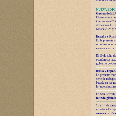
América Latina 
NUEVA EDICI
Guerra de EE.U
El presente volu
internacional “
dedicada a 170 
Moscú el 25 y 
España y Rusia:
En la presente m
económicas actua
nacionales en el
El 10 de julio d
económicos actua
gobierno de Cost
Rusia y España
La presente mono
serie de trabajo
basada en los ma
la “nueva norma
En San Petersbur
mundo globaliza
13 y 14 de junio
español «
Europa
sociales de Ru