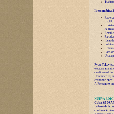
Tradici
Iberoamérica
2
Repercu
EE.UU
El sist
de Rusi
Brasil 
Partidos
Identida
Polític
Relacio
Foro de
Una apr
Pyotr Yakovlev,
electoral marath
candidate of the
December 10, and
economic ones. C
A.Fernandez on t
NUEVA EDICI
Cuba Sí! 60 Añ
La base de la pr
conferencia cien