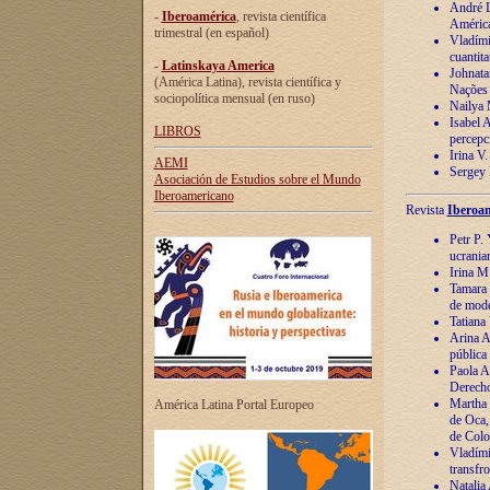
André Lu
-
Iberoamérica
, revista científica
América
trimestral (en español)
Vladímir
cuantita
-
Latinskaya America
Johnata
(América Latina), revista científica y
Nações
sociopolítica mensual (en ruso)
Nailya 
Isabel 
LIBROS
percepc
Irina V
AEMI
Sergey 
Asociación de Estudios sobre el Mundo
Iberoamericano
Revista
Iberoam
Petr P. 
ucrania
Irina M
Tamara 
de mode
Tatiana
Arina A
pública
Paola A
Derecho
Martha 
América Latina Portal Europeo
de Oca,
de Colo
Vladími
transfro
Natalia