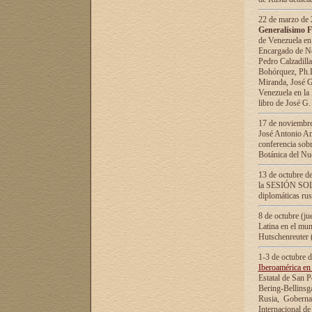
22 de marzo de 2
Generalísimo F
de Venezuela en
Encargado de Neg
Pedro Calzadilla
Bohórquez, Ph.D.
Miranda, José G
Venezuela en la 
libro de José G
17 de noviembre
José Antonio Am
conferencia sobr
Botánica del Nu
13 de octubre de
la SESIÓN SOLEM
diplomáticas rus
8 de octubre (j
Latina en el mun
Hutschenreuter 
1-3 de octubre 
Iberoamérica en 
Estatal de San P
Bering-Bellinsg
Rusia, Gobernac
Internacional de