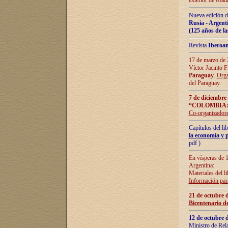
exterior de Madr
Nueva edición d
Rusia - Argent
(125 años de la
Revista
Iberoa
17 de marzo de 2
Víctor Jacinto 
Paraguay
.
Orga
del Paraguay.
7 de diciembre
“COLOMBIA:
Co-organizador
Capítulos del l
la economía y p
pdf )
En vísperas de 1
Argentina:
Materiales del li
Información para
21 de octubre 
Bicentenario d
12 de octubre 
Ministro de Rel