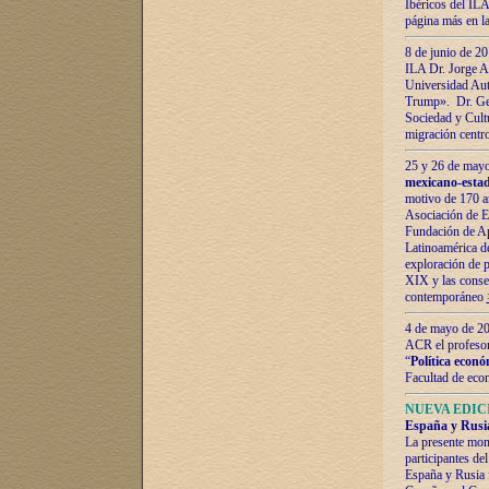
Ibéricos del ILA
página más en la
8 de junio de 20
ILA Dr. Jorge Al
Universidad Aut
Trump». Dr. Ger
Sociedad y Cultu
migración centr
25 y 26 de mayo 
mexicano-estad
motivo de 170 a
Asociación de E
Fundación de Ap
Latinoamérica d
exploración de p
XIX y las consec
contemporáneo
4 de mayo de 201
ACR el profeso
“
Política econó
Facultad de eco
NUEVA EDICI
España y Rusia 
La presente mono
participantes d
España y Rusia f