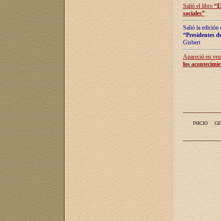
Salió el libro
“
E
sociales
”
Salió la edición
“Presidentes de
Gisbert
Apareció en vent
los acontecimie
INICIO
GE