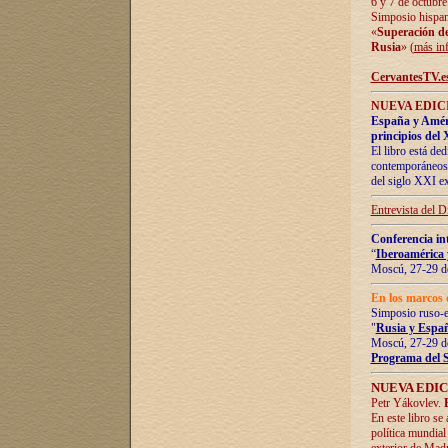
6 y 7 de octubre
Simposio hispan
«
Superación de 
Rusia
» (
más in
CervantesTV.e
NUEVA EDICI
España y Améric
principios del 
El libro está de
contemporáneos -
del siglo XXI ex
Entrevista del 
Conferencia in
“
Iberoamérica 
Moscú, 27-29 de
En los marcos 
Simposio ruso-
"
Rusia y Españ
Moscú, 27-29 de
Programa del 
NUEVA EDIC
Petr Yákovlev.
En este libro se
política mundial