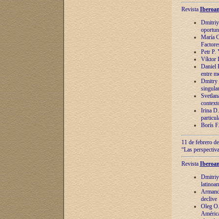
Revista
Iberoam
Dmitriy
oportun
María C
Factore
Petr P.
Víktor 
Daniel 
entre m
Dmitry 
singula
Svetlan
context
Irina D
particul
Borís F
11 de febrero de
“Las perspectiva
Revista
Iberoam
Dmitriy
latinoa
Armando
declive
Oleg O.
América