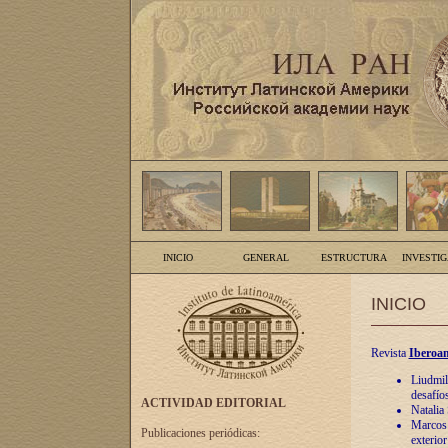
INICIO
GENERAL
ESTRUCTURA
INVESTI
INICIO
Revista
Iberoam
Liudmil
desafíos
ACTIVIDAD EDITORIAL
Natalia
Marcos A
Publicaciones periódicas:
exterio