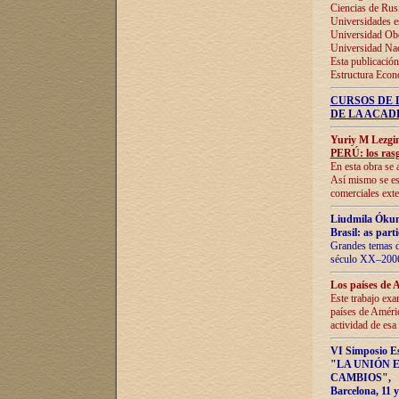
Ciencias de Rus
Universidades e
Universidad Obe
Universidad Na
Esta publicación
Estructura Econ
CURSOS DE 
DE LA ACAD
Yuriy M Lezgi
PERÚ: los rasg
En esta obra se 
Así mismo se est
comerciales exte
Liudmila Ókun
Brasil: as part
Grandes temas da
século XX–2006
Los países de 
Este trabajo exa
países de Améric
actividad de esa
VI Simposio E
"LA UNIÓN 
CAMBIOS"
,
Barcelona, 11 y