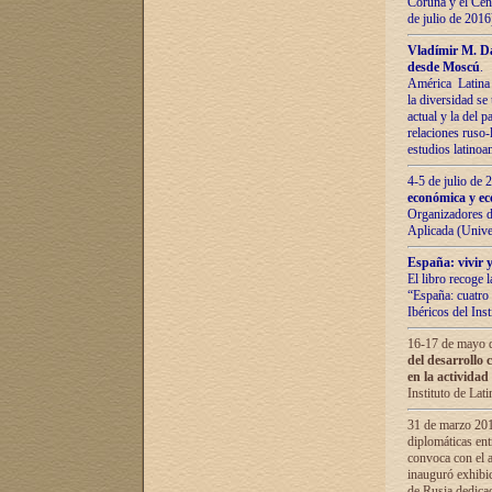
Coruña y el Cent
de julio de 201
Vladímir М. Da
desde Moscú
.
América Latina 
la diversidad se 
actual у lа del p
relaciones ruso-
estudios latino
4-5 de julio de
económica y ec
Organizadores d
Aplicada (Univ
España: vivir y
El libro recoge 
“España: cuatro 
Ibéricos del In
16-17 de mayo d
del desarrollo 
en la actividad
Instituto de La
31 de marzo 2016
diplomáticas en
convoca con el a
inauguró exhibi
de Rusia dedica