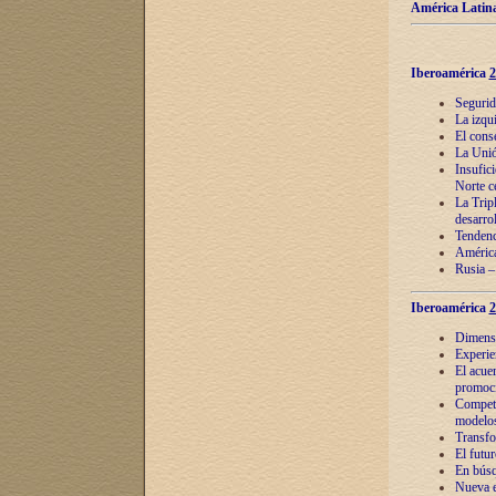
América Latina
Iberoamérica
2
Segurid
La izqu
El cons
La Unió
Insufic
Norte c
La Tripl
desarro
Tendenci
América
Rusia –
Iberoamérica
2
Dimensió
Experie
El acue
promoci
Competi
modelos
Transfo
El futu
En búsq
Nueva e