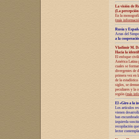
La visión de R
(La percepción
En la monografía
(
más informaci
Rusia y España
Actas del Simpo
a la cooperació
Vladímir M. D
Hacia la identi
El enfoque civil
América Latina pa
cuales se formar
divergentes de d
primera vez en l
de la estadística
siglos, se demue
peculiares y la 
región (
más inf
El «Giro a la 
Los artículos re
vienen desarroll
han encumbrado e
izquierda suscita
recopilación que
lector contempla