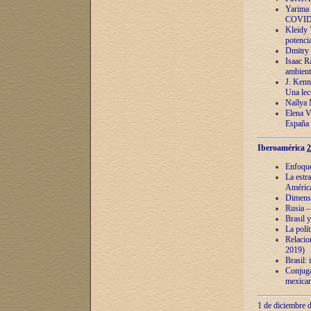
Yarima 
COVID
Kleidy 
potenci
Dmitry 
Isaac Ra
ambient
J. Kenn
Una lect
Naílya 
Elena 
España
Iberoamérica
2
Enfoques
La estr
América
Dimensi
Rusia – 
Brasil y
La polí
Relacion
2019)
Brasil: 
Conjugac
mexican
1 de diciembre d