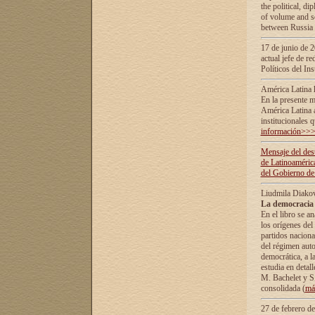
the political, d
of volume and sc
between Russia 
17 de junio de 2
actual jefe de r
Políticos del In
América Latina 
En la presente m
América Latina 
institucionales 
información>>
Mensaje del dest
de Latinoaméric
del Gobierno de
Liudmila Diako
La democracia 
En el libro se a
los orígenes del 
partidos naciona
del régimen auto
democrática, а l
estudia en detall
М. Bachelet у S.
consolidada (
má
27 de febrero d