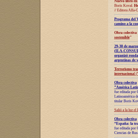
Nuevo libro en
Boris Koval.
He
// Editora Alfa-
Programa del 
camino a la coo
Obra colectiva
sostenible
"
29-30 de ma
(ILA-CONSULT
organizó ronda
argentinas de v
Terrorismo tra
internaciona
l 
Obra colectiva
”América Latin
fue editada por 
Latinoamérica de
titular Boris Ko
Salió a la luz el
Obra colectiva
“España: la tra
fue editada por 
Ciencias de Rus