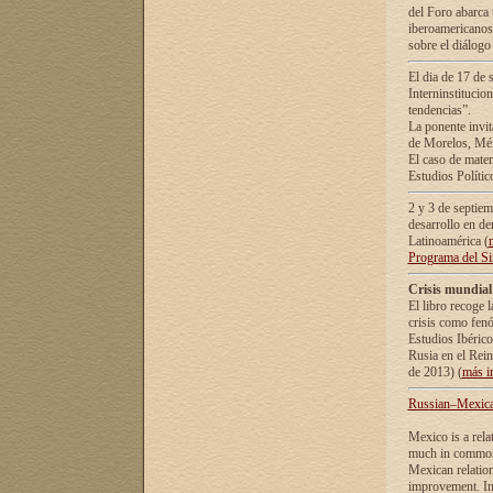
del Foro abarca 
iberoamericanos 
sobre el diálogo 
El dia de 17 de 
Interninstitucio
tendencias”.
La ponente inv
de Morelos, Méx
El caso de mate
Estudios Polític
2 y 3 de septie
desarrollo en de
Latinoamérica (
Programa del S
Crisis mundial
El libro recoge 
crisis como fen
Estudios Ibérico
Rusia en el Rei
de 2013) (
más i
Russian–Mexican
Mexico is a rela
much in common i
Mexican relation
improvement. In 