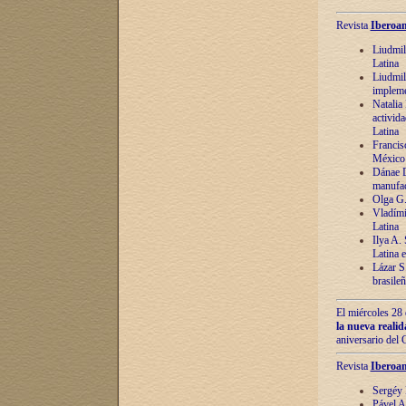
Revista
Iberoam
Liudmil
Latina
Liudmil
impleme
Natalia
activida
Latina
Francis
México 
Dánae D
manufac
Olga G.
Vladími
Latina
Ilya A.
Latina 
Lázar S.
brasile
El miércoles 28 
la nueva reali
aniversario del
Revista
Iberoam
Sergéy 
Pável A