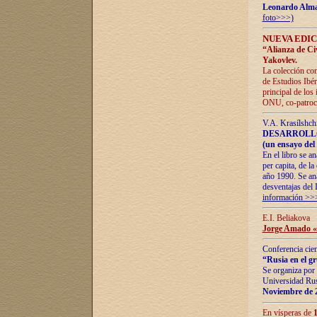
Leonardo Alm
foto>>>)
NUEVA EDIC
“Alianza de Civi
Yakovlev.
La colección con
de Estudios Ibér
principal de los
ONU, co-patroci
V.A. Krasílshch
DESARROLLO
(un ensayo del 
En el libro se a
per capita, de l
año 1990. Se ana
desventajas del 
información >>
E.I. Beliakova
Jorge Amado «r
Conferencia cien
“Rusia en el g
Se organiza por 
Universidad Rus
Noviembre de 
En vísperas de
1