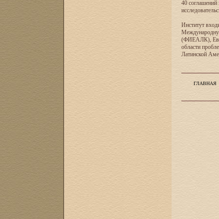
40 соглашений 
исследователь
Институт входи
Международную
(ФИЕАЛК), Евр
области пробл
Латинской Ам
ГЛАВНАЯ