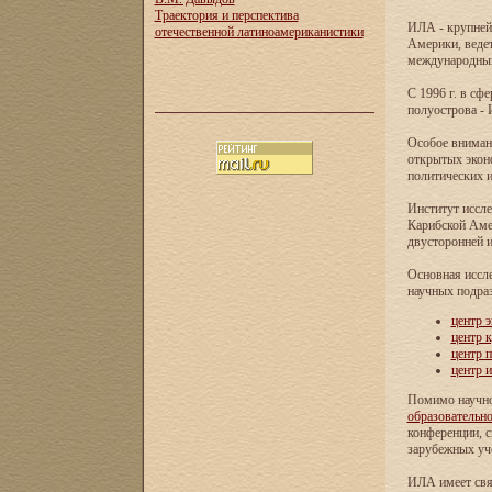
Траектория и перспектива
ИЛА - крупней
отечественной латиноамериканистики
Америки, ведет
международных 
С 1996 г. в с
полуострова - 
Особое внимани
открытых экон
политических и
Институт иссле
Карибской Аме
двусторонней и
Основная иссл
научных подра
центр 
центр 
центр 
центр 
Помимо научно
образовательн
конференции, с
зарубежных уч
ИЛА имеет свя