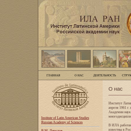
ГЛАВНАЯ
О НАС
ДЕЯТЕЛЬНОСТЬ
СТРУ
О нас
Институт Лати
апреля 1961 г
Академии наук
многодисципли
Institute of Latin American Studies
Russian Academy of Sciences
В ИЛА работаю
известны в Рос
В.М. Давыдов