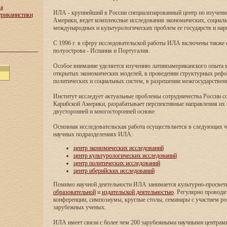
ва
ИЛА - крупнейший в России специализированный центр по изучен
ериканистики
Америки, ведет комплексные исследования экономических, социаль
международных и культурологических проблем ее государств и нар
С 1996 г. в сферу исследовательской работы ИЛА включены также
полуострова - Испания и Португалия.
Особое внимание уделяется изучению латиноамериканского опыта в
открытых экономических моделей, в проведении структурных реф
политических и социальных систем, в разрешении межгосударствен
Институт исследует актуальные проблемы сотрудничества России с
Карибской Америки, разрабатывает перспективные направления их 
двусторонней и многосторонней основе.
Основная исследовательская работа осуществляется в следующих 
научных подразделениях ИЛА:
центр экономических исследований
центр культурологических исследований
центр политических исследований
центр иберийских исследований
Помимо научной деятельности ИЛА занимается культурно-просвети
образовательной
и
издательской деятельностью
. Регулярно проводя
конференции, симпозиумы, круглые столы, семинары с участием ро
зарубежных ученых.
ИЛА имеет связи с более чем 200 зарубежными научными центрам