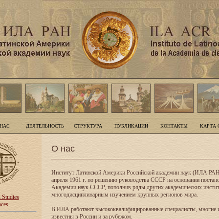
 НАС
ДЕЯТЕЛЬНОСТЬ
СТРУКТУРА
ПУБЛИКАЦИИ
КОНТАКТЫ
КАРТА 
О нас
Институт Латинской Америки Российской академии наук (ИЛА РАН
апреля 1961 г. по решению руководства СССР на основании поста
Академии наук СССР, пополнив ряды других академических инсти
многодисциплинарным изучением крупных регионов мира.
n Studies
nces
В ИЛА работают высококвалифицированные специалисты, многие 
известны в России и за рубежом.