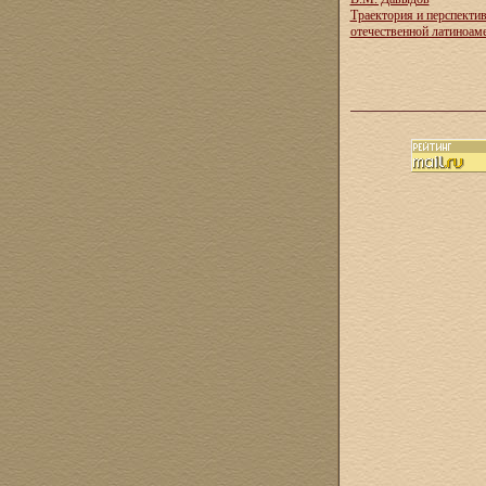
Траектория и перспекти
отечественной латиноам