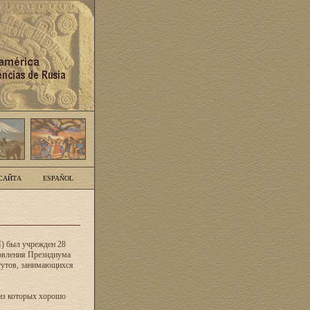
САЙТА
ESPAÑOL
) был учрежден 28
новления Президиума
тутов, занимающихся
из которых хорошо