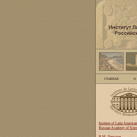
ГЛАВНАЯ
О
Institute of Latin America
Russian Academy of Scie
В.М. Давыдов