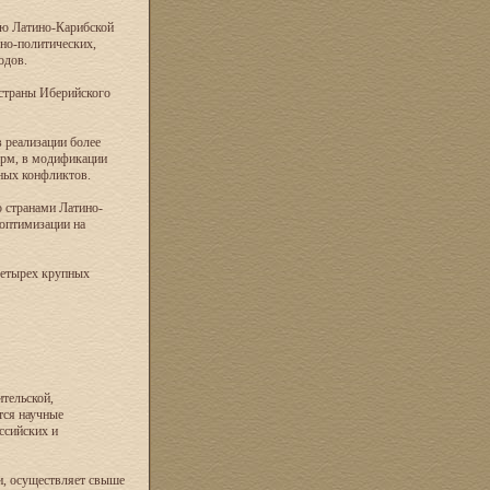
ию Латино-Карибской
но-политических,
одов.
 страны Иберийского
 реализации более
орм, в модификации
ных конфликтов.
о странами Латино-
оптимизации на
четырех крупных
тельской,
тся научные
ссийских и
и, осуществляет свыше