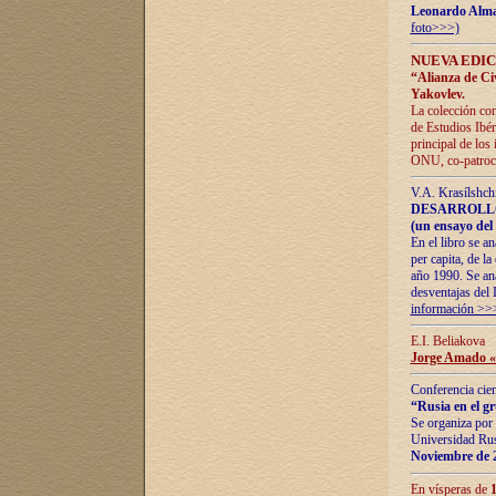
Leonardo Alm
foto>>>)
NUEVA EDIC
“Alianza de Civi
Yakovlev.
La colección con
de Estudios Ibér
principal de los
ONU, co-patroci
V.A. Krasílshch
DESARROLLO
(un ensayo del 
En el libro se a
per capita, de l
año 1990. Se ana
desventajas del 
información >>
E.I. Beliakova
Jorge Amado «r
Conferencia cien
“Rusia en el g
Se organiza por 
Universidad Rus
Noviembre de 
En vísperas de
1