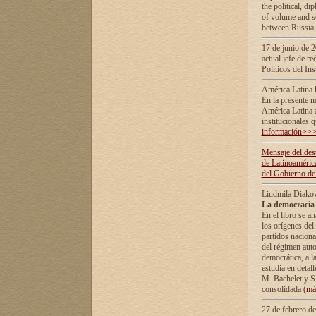
the political, d
of volume and sc
between Russia 
17 de junio de 2
actual jefe de r
Políticos del In
América Latina 
En la presente m
América Latina 
institucionales 
información>>
Mensaje del dest
de Latinoaméric
del Gobierno de
Liudmila Diako
La democracia 
En el libro se a
los orígenes del 
partidos naciona
del régimen auto
democrática, а l
estudia en detall
М. Bachelet у S.
consolidada (
má
27 de febrero d