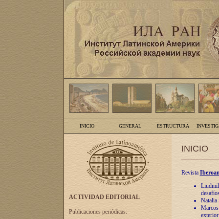
INICIO
GENERAL
ESTRUCTURA
INVESTI
INICIO
Revista
Iberoam
Liudmil
desafíos
ACTIVIDAD EDITORIAL
Natalia
Marcos A
Publicaciones periódicas:
exterio