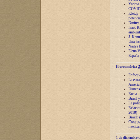
Yarima 
COVID
Kleidy 
potenci
Dmitry 
Isaac Ra
ambient
J. Kenn
Una lect
Naílya 
Elena 
España
Iberoamérica
2
Enfoques
La estr
América
Dimensi
Rusia – 
Brasil y
La polí
Relacion
2019)
Brasil: 
Conjugac
mexican
1 de diciembre d