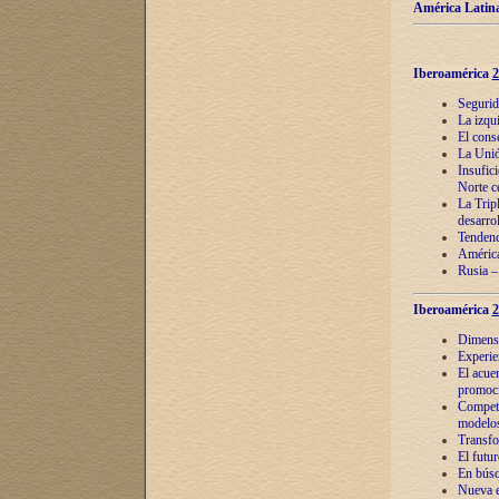
América Latina
Iberoamérica
2
Segurid
La izqu
El cons
La Unió
Insufic
Norte c
La Tripl
desarro
Tendenci
América
Rusia –
Iberoamérica
2
Dimensió
Experie
El acue
promoci
Competi
modelos
Transfo
El futu
En búsq
Nueva e