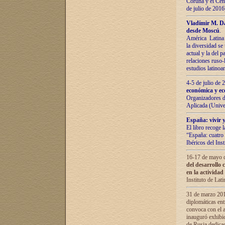
Coruña y el Cent
de julio de 201
Vladímir М. Da
desde Moscú
.
América Latina 
la diversidad se 
actual у lа del p
relaciones ruso-
estudios latino
4-5 de julio de
económica y ec
Organizadores d
Aplicada (Univ
España: vivir y
El libro recoge 
“España: cuatro 
Ibéricos del In
16-17 de mayo d
del desarrollo 
en la actividad
Instituto de La
31 de marzo 2016
diplomáticas en
convoca con el a
inauguró exhibi
de Rusia dedica