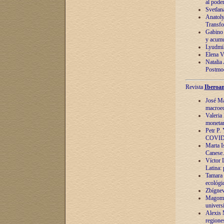
al pode
Svetlan
Anatoly
Transfo
Gabino 
y acumu
Lyudmil
Elena V.
Natalia
Postmod
Revista
Iberoam
José Ma
macroec
Valeria
monetari
Petr P.
COVID
Marta Is
Canese. 
Víctor 
Latina:
Tamara 
ecológi
Zbígnev
Magomed
univers
Alexis 
regiones