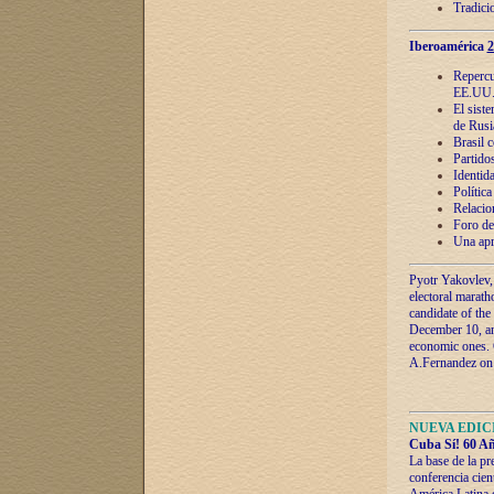
Tradici
Iberoamérica
2
Repercu
EE.UU
El sist
de Rusi
Brasil 
Partidos
Identida
Polític
Relacio
Foro de
Una apr
Pyotr Yakovlev,
electoral marath
candidate of the
December 10, and
economic ones. C
A.Fernandez on t
NUEVA EDICI
Cuba Sí! 60 Añ
La base de la pr
conferencia cien