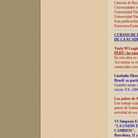
Ciencias de Rus
Universidades e
Universidad Obe
Universidad Na
Esta publicación
Estructura Econ
CURSOS DE 
DE LA ACAD
Yuriy M Lezgi
PERÚ: los rasg
En esta obra se 
Así mismo se est
comerciales exte
Liudmila Ókun
Brasil: as part
Grandes temas da
século XX–2006
Los países de 
Este trabajo exa
países de Améric
actividad de esa
VI Simposio E
"LA UNIÓN 
CAMBIOS"
,
Barcelona, 11 y