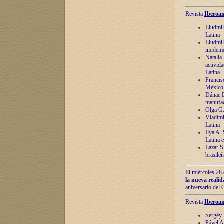
Revista
Iberoam
Liudmil
Latina
Liudmil
impleme
Natalia
activida
Latina
Francis
México 
Dánae D
manufac
Olga G.
Vladími
Latina
Ilya A.
Latina 
Lázar S.
brasile
El miércoles 28 
la nueva reali
aniversario del
Revista
Iberoam
Sergéy 
Pável A