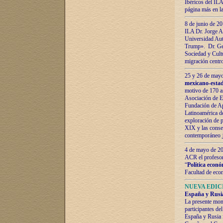
Ibéricos del ILA
página más en la
8 de junio de 20
ILA Dr. Jorge Al
Universidad Aut
Trump». Dr. Ger
Sociedad y Cultu
migración centr
25 y 26 de mayo 
mexicano-estad
motivo de 170 a
Asociación de E
Fundación de Ap
Latinoamérica d
exploración de p
XIX y las consec
contemporáneo
4 de mayo de 201
ACR el profeso
“
Política econó
Facultad de eco
NUEVA EDICI
España y Rusia 
La presente mono
participantes d
España y Rusia f