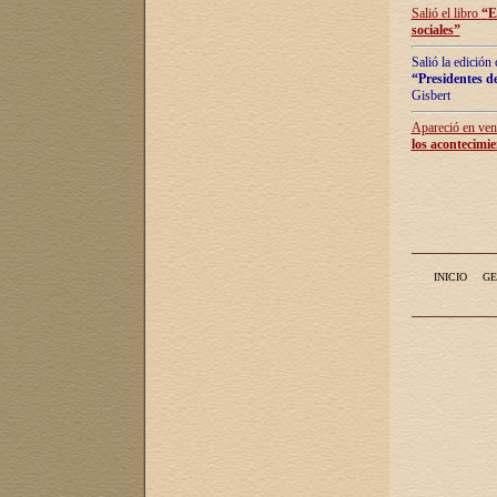
Salió el libro
“
E
sociales
”
Salió la edición
“Presidentes de
Gisbert
Apareció en vent
los acontecimie
INICIO
GE