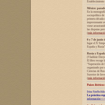
Establecimiento
México: parado
En la monografía
sociopolítico de
primera década d
impresionante a
viene arrastrand
las disputas pe
(
más informaci
6 y 7 de junio 
lugar el X Simp
España y Rusia"
Rusia y España 
(Vladímir Davyd
El libro recoge 
“Superación de l
organizado por e
Ciencias de Rus
Surerior de Inve
(
más informaci
Países ibéricos
Irina Sinélschik
La práctica esp
información>>