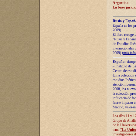
Argentina
:
La base jurídic
Rusia y España
España en los pr
2009).
El libro recoge 
“Rusia y España 
de Estudios Ibér
internacionales 
2009) (
más inf
España: tiempo
– Instituto de L
Centro de estud
En la colección 
estudios Ibérico
atención fueron:
2008, los nuevos
la colección pre
influencia de fac
fuerte impacto en
Madrid, valoran 
Los días 11 y 12
Grupo de Anális
de la Universida
tema
“La Unión
investigadores d