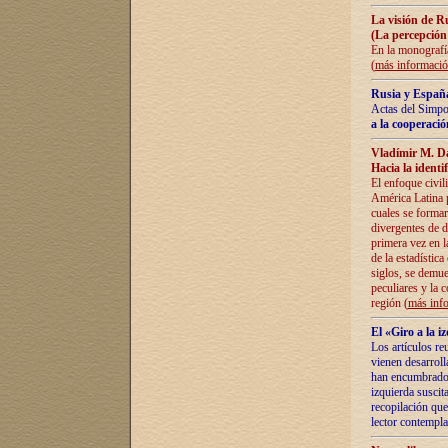
La visión de R
(La percepción
En la monografía
(
más informaci
Rusia y España
Actas del Simpo
a la cooperació
Vladímir M. D
Hacia la identi
El enfoque civil
América Latina pa
cuales se formar
divergentes de d
primera vez en l
de la estadística
siglos, se demue
peculiares y la 
región (
más inf
El «Giro a la 
Los artículos re
vienen desarroll
han encumbrado e
izquierda suscita
recopilación que
lector contempla