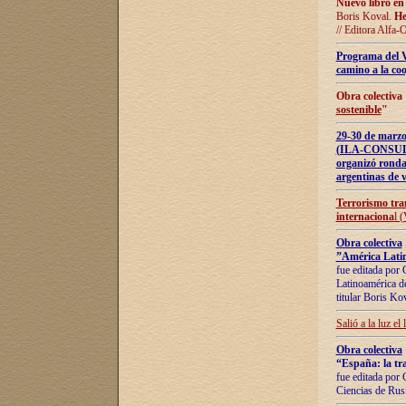
Nuevo libro en
Boris Koval.
He
// Editora Alfa-
Programa del 
camino a la coo
Obra colectiva
sostenible
"
29-30 de ma
(ILA-CONSULT
organizó ronda
argentinas de v
Terrorismo tra
internaciona
l 
Obra colectiva
”América Latin
fue editada por 
Latinoamérica de
titular Boris Ko
Salió a la luz el
Obra colectiva
“España: la tra
fue editada por 
Ciencias de Rus