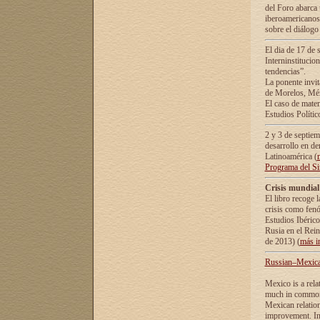
del Foro abarca 
iberoamericanos 
sobre el diálogo 
El dia de 17 de 
Interninstitucio
tendencias”.
La ponente inv
de Morelos, Méx
El caso de mate
Estudios Polític
2 y 3 de septie
desarrollo en de
Latinoamérica (
Programa del S
Crisis mundial
El libro recoge 
crisis como fen
Estudios Ibérico
Rusia en el Rei
de 2013) (
más i
Russian–Mexican
Mexico is a rela
much in common i
Mexican relation
improvement. In 