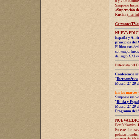
6 y 7 de octubre
Simposio hispan
«
Superación de 
Rusia
» (
más in
CervantesTV.e
NUEVA EDICI
España y Améric
principios del 
El libro está de
contemporáneos -
del siglo XXI ex
Entrevista del 
Conferencia in
“
Iberoamérica 
Moscú, 27-29 de
En los marcos 
Simposio ruso-
"
Rusia y Españ
Moscú, 27-29 de
Programa del 
NUEVA EDIC
Petr Yákovlev.
En este libro se
política mundial