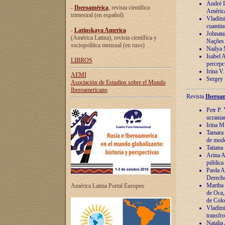
André Lu
-
Iberoamérica
, revista científica
América
trimestral (en español)
Vladímir
cuantita
-
Latinskaya America
Johnata
(América Latina), revista científica y
Nações
sociopolítica mensual (en ruso)
Nailya 
Isabel 
LIBROS
percepc
Irina V
AEMI
Sergey 
Asociación de Estudios sobre el Mundo
Iberoamericano
Revista
Iberoam
Petr P. 
ucrania
Irina M
Tamara 
de mode
Tatiana
Arina A
pública
Paola A
Derecho
Martha 
América Latina Portal Europeo
de Oca,
de Colo
Vladími
transfro
Natalia