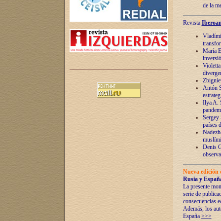
de la m
Revista
Iberoam
Vladímir
transfo
María E
inversi
Violett
diverge
Zbignie
Antón S
estrateg
Ilya A.
pandem
Sergey 
países 
Nadezhd
muslími
Denis G
observac
Nueva edición 
Rusia y España
La presente mono
serie de publica
consecuencias e
Además, los auto
España
>>>