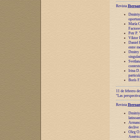
Revista
Iberoam
Dmitriy
oportun
María C
Factore
Petr P.
Víktor 
Daniel 
entre m
Dmitry 
singula
Svetlan
context
Irina D
particul
Borís F
11 de febrero de
“Las perspectiva
Revista
Iberoam
Dmitriy
latinoa
Armando
declive
Oleg O.
América