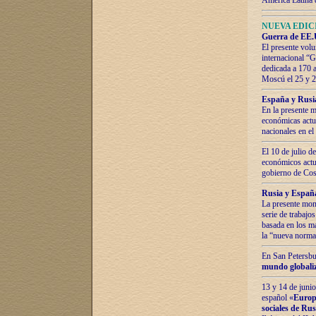
América Latina 
NUEVA EDICI
Guerra de EE.U
El presente volu
internacional “
dedicada a 170 
Moscú el 25 y 
España y Rusia:
En la presente m
económicas actua
nacionales en el
El 10 de julio d
económicos actua
gobierno de Cost
Rusia y España
La presente mono
serie de trabajo
basada en los ma
la “nueva norma
En San Petersbur
mundo globaliza
13 y 14 de junio
español «
Europa
sociales de Ru