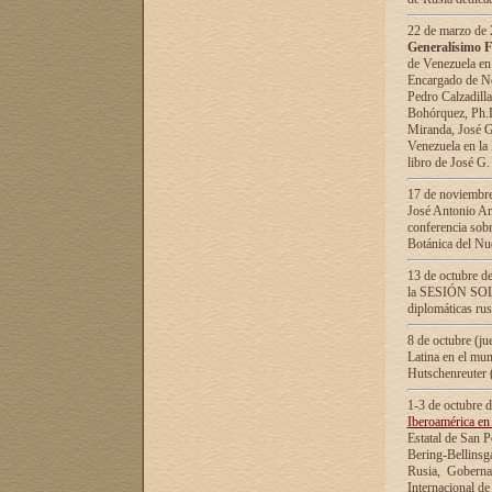
22 de marzo de 2
Generalísimo F
de Venezuela en
Encargado de Neg
Pedro Calzadilla
Bohórquez, Ph.D.
Miranda, José G
Venezuela en la 
libro de José G
17 de noviembre
José Antonio Am
conferencia sobr
Botánica del Nu
13 de octubre de
la SESIÓN SOLEM
diplomáticas rus
8 de octubre (j
Latina en el mun
Hutschenreuter 
1-3 de octubre 
Iberoamérica en 
Estatal de San P
Bering-Bellinsg
Rusia, Gobernac
Internacional de