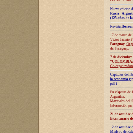
exterior de Madr
Nueva edición d
Rusia - Argent
(125 años de la
Revista
Iberoa
17 de marzo de 2
Víctor Jacinto 
Paraguay
.
Orga
del Paraguay.
7 de diciembre
“COLOMBIA:
Co-organizador
Capítulos del l
la economía y p
pdf )
En vísperas de 1
Argentina:
Materiales del li
Información para
21 de octubre 
Bicentenario d
12 de octubre 
Ministro de Rel