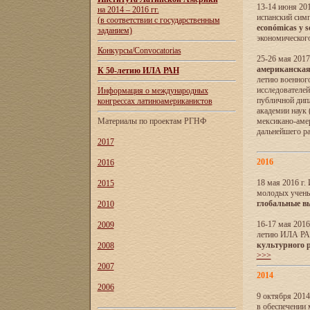
13-14 июня 201
на 2014 – 2016 гг.
испанский сим
(в соответствии с государственным
económicas y s
заданием)
экономического
Конкурсы/Convocatorias
25-26 мая 2017
американская 
К 50-летию ИЛА РАН
летию военног
исследователе
Информация о международных
публичной дип
конгрессах латиноамериканистов
академии наук
Материалы по проектам РГНФ
мексикано-амер
дальнейшего р
2017
2016
2016
18 мая 2016 г
2015
молодых учены
глобальные в
2010
16-17 мая 2016
2009
летию ИЛА РА
культурного 
2008
>>>
2007
2014
2006
9 октября 2014
в обеспечении 