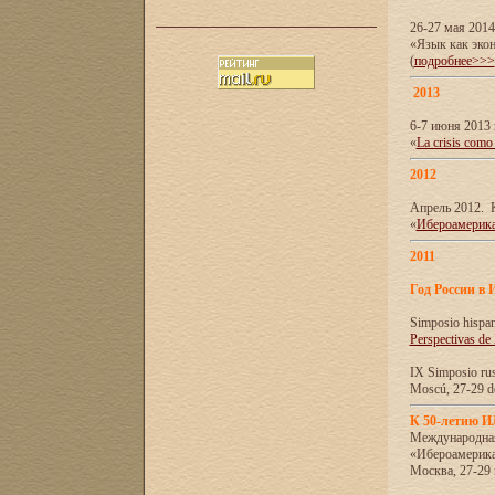
26-27 мая 201
«Язык как эко
(
подробнее>>>
2013
6-7 июня 2013 
«
La crisis como
2012
Апрель 2012. 
«
Ибероамерика
2011
Год России в 
Simposio hispa
Perspectivas de
IX Simposio rus
Moscú, 27-29 de
К 50-летию 
Международна
«Ибероамерика
Москва, 27-29 