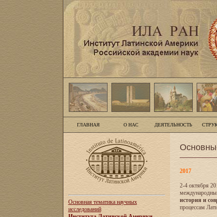
ГЛАВНАЯ
О НАС
ДЕЯТЕЛЬНОСТЬ
СТРУ
Основны
2017
2-4 октября 20
международны
история и сов
Основная тематика научных
процессам Лати
исследований
Института Латинской Америки