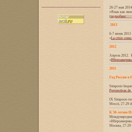
26-27 мая 201
«Язык как эко
(
подробнее>>>
2013
6-7 июня 2013 
«
La crisis como
2012
Апрель 2012. 
«
Ибероамерика
2011
Год России в 
Simposio hispa
Perspectivas de
IX Simposio rus
Moscú, 27-29 de
К 50-летию 
Международна
«Ибероамерика
Москва, 27-29 