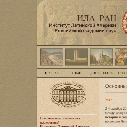
ГЛАВНАЯ
О НАС
ДЕЯТЕЛЬНОСТЬ
СТРУ
Основны
2017
2-4 октября 20
международны
история и сов
Основная тематика научных
процессам Лати
исследований
Института Латинской Америки