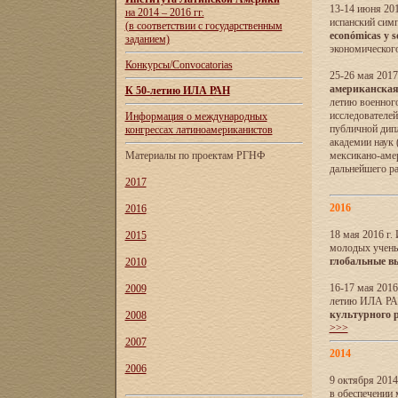
13-14 июня 201
на 2014 – 2016 гг.
испанский сим
(в соответствии с государственным
económicas y s
заданием)
экономического
Конкурсы/Convocatorias
25-26 мая 2017
американская 
К 50-летию ИЛА РАН
летию военног
исследователе
Информация о международных
публичной дип
конгрессах латиноамериканистов
академии наук
Материалы по проектам РГНФ
мексикано-амер
дальнейшего р
2017
2016
2016
18 мая 2016 г
2015
молодых учены
глобальные в
2010
16-17 мая 2016
2009
летию ИЛА РА
культурного 
2008
>>>
2007
2014
2006
9 октября 2014
в обеспечении 