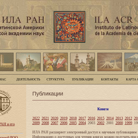
 НАС
ДЕЯТЕЛЬНОСТЬ
СТРУКТУРА
ПУБЛИКАЦИИ
КОНТАКТЫ
КАРТА 
Публикации
Книги
2022
2021
2020
2019
2018
2017
2016
2015
2014
2013
2012
20
2009
2008
2007
2006
2005
2004
2003
2002
2001
2000
1999
19
АН и его
ИЛА РАН расширяет электронный доступ к научным публикациям и
Информацию о доступных для чтения книгах можно получить при 
 эгидой РОО