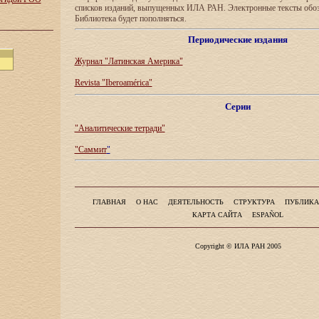
списков изданий, выпущенных ИЛА РАН. Электронные тексты обо
Библиотека будет пополняться.
Периодические издания
Журнал "Латинская Америка"
Revista "Iberoamérica"
Серии
"Аналитические тетради"
"Саммит
"
ГЛАВНАЯ
О НАС
ДЕЯТЕЛЬНОСТЬ
СТРУКТУРА
ПУБЛИКА
КАРТА САЙТА
ESPAÑOL
Copyright © ИЛА РАН 2005