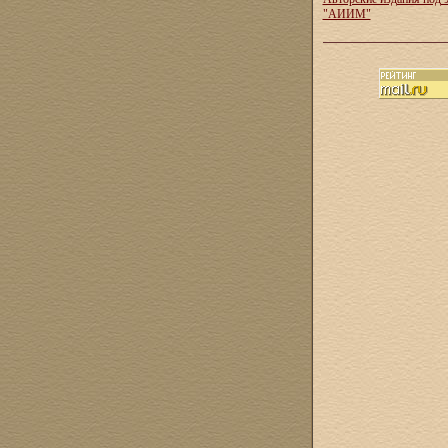
"АИИМ"