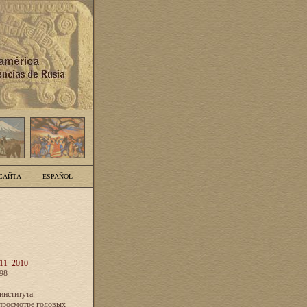
САЙТА
ESPAÑOL
11
2010
98
нститута.
просмотре годовых